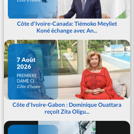
Côte d'Ivoire-Canada: Tiémoko Meyliet
Koné échange avec An...
7 Août
2026
PREMIERE
DAME CI
Côte d'Ivoire
Côte d'Ivoire-Gabon : Dominique Ouattara
reçoit Zita Oligu...