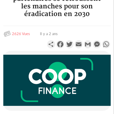
les manches pour son
éradication en 2030
2626 Vues
Il y a 2 ans
Partager
Facebook
Twitter
Email
Gmail
Messen
W