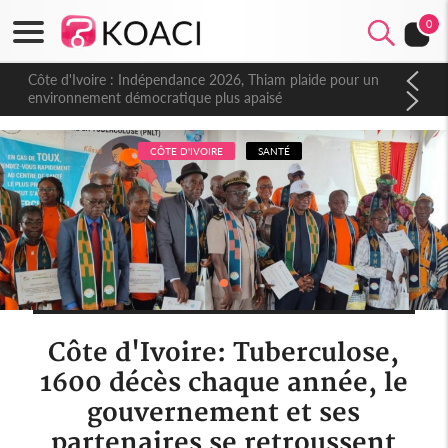
0
Côte d'Ivoire : Indépendance 2026, Thiam plaide pour un
environnement démocratique plus apaisé
CÔTE D'IVOIRE
SANTÉ
Côte d'Ivoire: Tuberculose,
1600 décès chaque année, le
gouvernement et ses
partenaires se retroussent