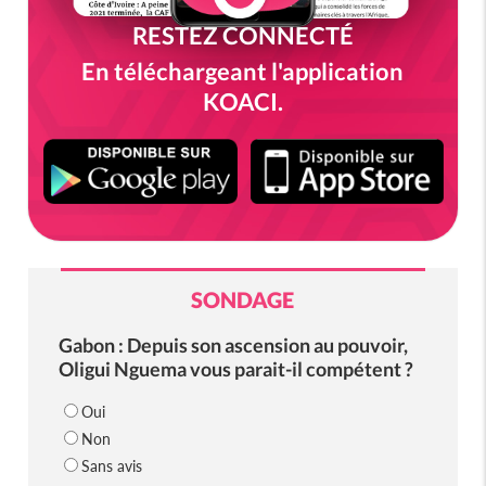
RESTEZ CONNECTÉ
En téléchargeant l'application
KOACI.
SONDAGE
Gabon : Depuis son ascension au pouvoir,
Oligui Nguema vous parait-il compétent ?
Oui
Non
Sans avis