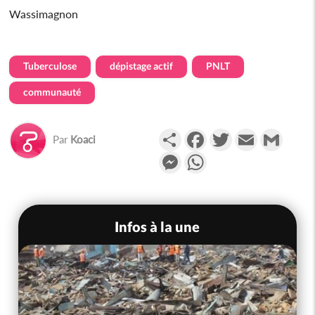
Wassimagnon
Tuberculose
dépistage actif
PNLT
communauté
Partager
Facebook
Twitter
Email
Gmail
Par
Koaci
Messenger
WhatsApp
Infos à la une