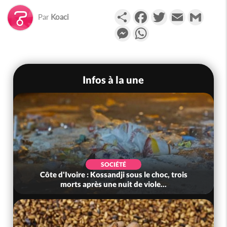
Partager
Facebook
Twitter
Email
Gmail
Par
Koaci
Messenger
WhatsApp
Infos à la une
POLITIQUE
trois
Côte d'Ivoire : Jeunesse, après des résultats
au-delà des attentes, le gouv...