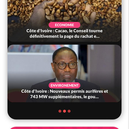
EVENEMENTIEL
rne
Côte d'Ivoire: Cacao, une découverte 100 %
..
ivoirienne redonne espoir face a...
ECONOMIE
res et
Côte d'Ivoire : Hausse des carburants, le
.
gouvernement avoue : « Nous n'avi...