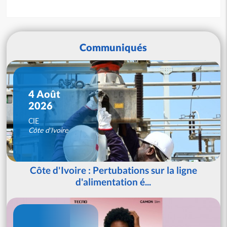
Communiqués
4 Août
2026
CIE
Côte d'Ivoire
Côte d'Ivoire : Pertubations sur la ligne
d'alimentation é...