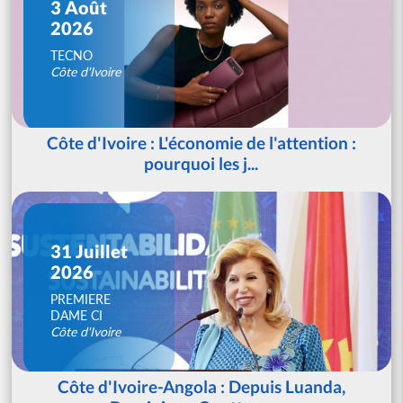
3 Août
2026
TECNO
Côte d'Ivoire
Côte d'Ivoire : L'économie de l'attention :
pourquoi les j...
31 Juillet
2026
PREMIERE
DAME CI
Côte d'Ivoire
Côte d'Ivoire-Angola : Depuis Luanda,