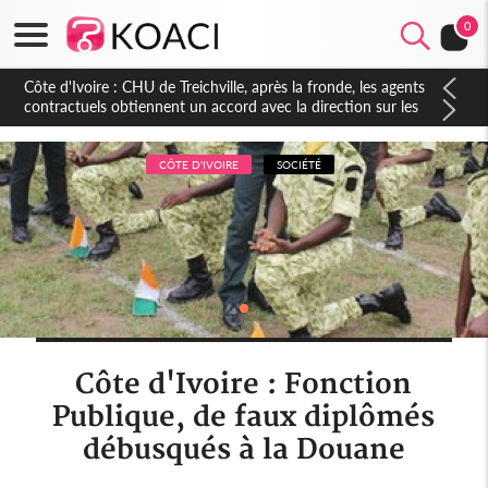
0
Côte d'Ivoire : CHU de Treichville, après la fronde, les agents
contractuels obtiennent un accord avec la direction sur les
arriérés du SMIG 2023
CÔTE D'IVOIRE
SOCIÉTÉ
Côte d'Ivoire : Fonction
Publique, de faux diplômés
débusqués à la Douane