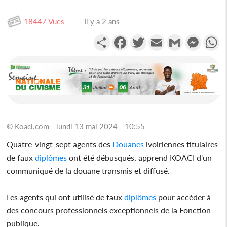
18447 Vues
Il y a 2 ans
Partager
Facebook
Twitter
Email
Gmail
Messen
W
© Koaci.com - lundi 13 mai 2024 - 10:55
Quatre-vingt-sept agents des
Douanes
ivoiriennes titulaires
de faux
diplômes
ont été débusqués, apprend KOACI d'un
communiqué de la douane transmis et diffusé.
Les agents qui ont utilisé de faux
diplômes
pour accéder à
des concours professionnels exceptionnels de la Fonction
publique.