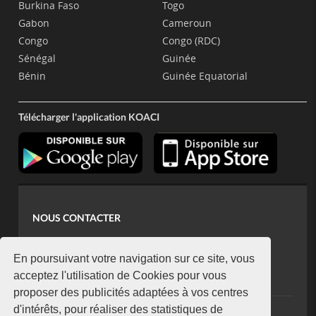
Burkina Faso
Togo
Gabon
Cameroun
Congo
Congo (RDC)
Sénégal
Guinée
Bénin
Guinée Equatorial
Télécharger l'application KOACI
NOUS CONTACTER
contact@koaci.com
koaci@yahoo.fr
En poursuivant votre navigation sur ce site, vous
+225 07 08 85 52 93
acceptez l'utilisation de Cookies pour vous
proposer des publicités adaptées à vos centres
d'intérêts, pour réaliser des statistiques de