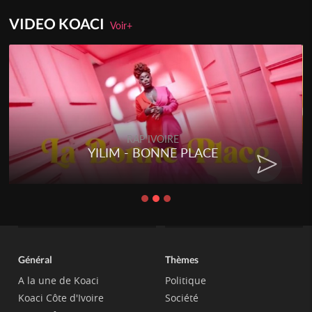
VIDEO KOACI
Voir+
RAP IVOIRE
YILIM - BONNE PLACE
Général
Thèmes
A la une de Koaci
Politique
Koaci Côte d'Ivoire
Société