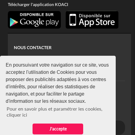
Télécharger l'application KOACI
NOUS CONTACTER
contact@koaci.com
koaci@yahoo.fr
En poursuivant votre navigation sur ce site, vous
+225 07 08 85 52 93
acceptez l'utilisation de Cookies pour vous
proposer des publicités adaptées à vos centres
d'intérêts, pour réaliser des statistiques de
NEWSLETTER
navigation, et pour faciliter le partage
Restez connecté via notre newsletter
d'information sur les réseaux sociaux.
S'abonner
Pour en savoir plus et paramétrer les cookies,
Se désabonner
cliquer ici
J'accepte