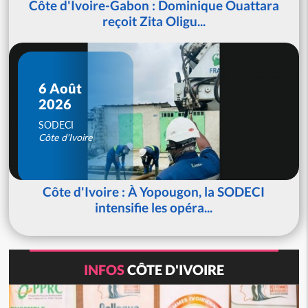
Côte d'Ivoire-Gabon : Dominique Ouattara
reçoit Zita Oligu...
6 Août
2026
SODECI
Côte d'Ivoire
Côte d'Ivoire : À Yopougon, la SODECI
intensifie les opéra...
INFOS
CÔTE D'IVOIRE