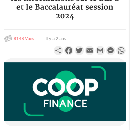
et le Baccalauréat session
2024
8148 Vues
Il y a 2 ans
Partager
Facebook
Twitter
Email
Gmail
Messen
W