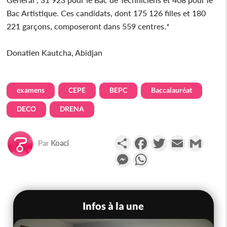
Bac Artistique. Ces candidats, dont 175 126 filles et 180
221 garçons, composeront dans 559 centres.*
Donatien Kautcha, Abidjan
examens
CEPE
BEPC
Baccalauréat
DECO
DRENA
Partager
Facebook
Twitter
Email
Gmail
Par
Koaci
Messenger
WhatsApp
Infos à la une