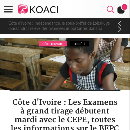
0
Côte d'Ivoire : Indépendance, le sous-préfet de Lobakuya
(Sassandra) relève des avancées importantes dans sa
circonscription
CÔTE D'IVOIRE
SOCIÉTÉ
Côte d'Ivoire : Les Examens
à grand tirage débutent
mardi avec le CEPE, toutes
les informations sur le BEPC