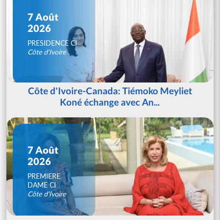
7 Août
2026
PRESIDENCE CI
Côte d'Ivoire
Côte d'Ivoire-Canada: Tiémoko Meyliet
Koné échange avec An...
7 Août
2026
PREMIERE
DAME CI
Côte d'Ivoire