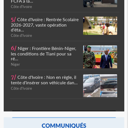
FCFA à la...
Côte d'Ivoire
5/
Côte d'Ivoire : Rentrée Scolaire
2026-2027, vaste opération
d'éta...
Côte d'Ivoire
6/
Niger : Frontière Bénin-Niger,
les conditions de Tiani pour sa
ré...
Niger
7/
Côte d'Ivoire : Non en règle, il
tente d'insérer son véhicule dan...
Côte d'Ivoire
COMMUNIQUÉS