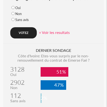
Oui
Non
Sans avis
+ Voir les resultats
DERNIER SONDAGE
Côte d'Ivoire: Etes-vous surpris par le non-
renouvellement du contrat de Emerse Faé ?
3128
51%
Oui
2902
47%
Non
112
2%
Sans avis