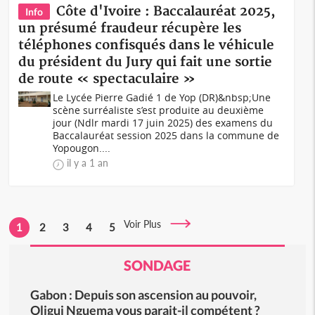
Côte d'Ivoire : Baccalauréat 2025,
Info
un présumé fraudeur récupère les
téléphones confisqués dans le véhicule
du président du Jury qui fait une sortie
de route « spectaculaire »
Le Lycée Pierre Gadié 1 de Yop (DR)&nbsp;Une
scène surréaliste s’est produite au deuxième
jour (Ndlr mardi 17 juin 2025) des examens du
Baccalauréat session 2025 dans la commune de
Yopougon....
il y a 1 an
Voir Plus
1
2
3
4
5
SONDAGE
Gabon : Depuis son ascension au pouvoir,
Oligui Nguema vous parait-il compétent ?