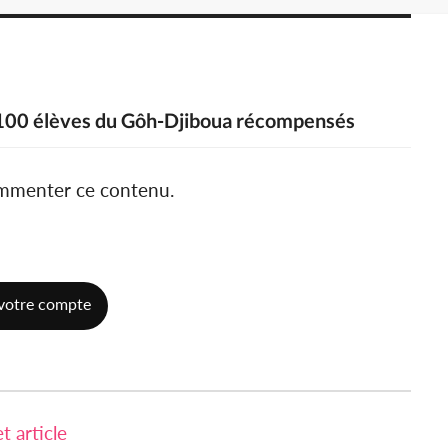
e 100 élèves du Gôh-Djiboua récompensés
ommenter ce contenu.
votre compte
 article