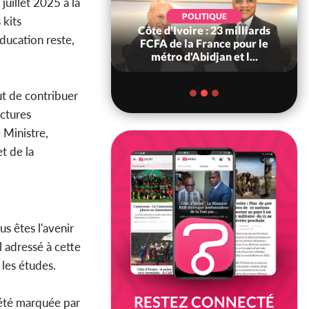
juillet 2025 à la
POLITIQUE
POLITIQUE
 kits
re : Décrispation ?
Côte d'Ivoire : 23 milliards
ducation reste,
ou Traoré ex
FCFA de la France pour le
 de Soro a recou...
métro d'Abidjan et l...
ut de contribuer
uctures
 Ministre,
t de la
s êtes l'avenir
l adressé à cette
les études.
RESTEZ CONNECTÉ
 été marquée par