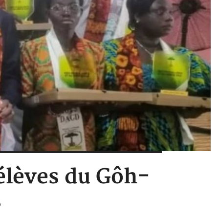
 élèves du Gôh-
s