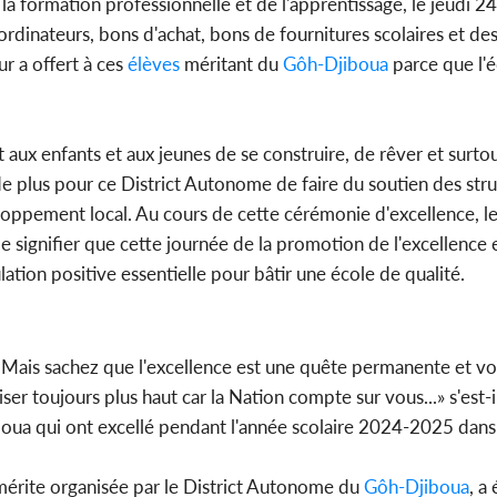
 formation professionnelle et de l'apprentissage, le jeudi 24 
dinateurs, bons d'achat, bons de fournitures scolaires et des
Côte d'Ivoi
r a offert à ces
élèves
méritant du
Gôh-Djiboua
parce que l'é
Mamad
conseiller
t aux enfants et aux jeunes de se construire, de rêver et surto
de plus pour ce District Autonome de faire du soutien des str
loppement local. Au cours de cette cérémonie d'excellence, le
e signifier que cette journée de la promotion de l'excellence e
tion positive essentielle pour bâtir une école de qualité.
 Mais sachez que l'excellence est une quête permanente et vou
er toujours plus haut car la Nation compte sur vous...» s'est-i
oua qui ont excellé pendant l'année scolaire 2024-2025 dans 
 mérite organisée par le District Autonome du
Gôh-Djiboua
, a