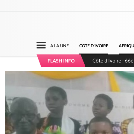
A LA UNE
COTE D'IVOIRE
AFRIQ
Côte d'Ivoire : À A
FLASH INFO
développement de