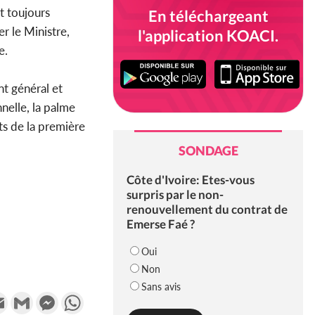
t toujours
En téléchargeant
r le Ministre,
l'application KOACI.
e.
t général et
nelle, la palme
ts de la première
SONDAGE
Côte d'Ivoire: Etes-vous
surpris par le non-
renouvellement du contrat de
Emerse Faé ?
Oui
Non
Sans avis
k
tter
Email
Gmail
Messenger
WhatsApp