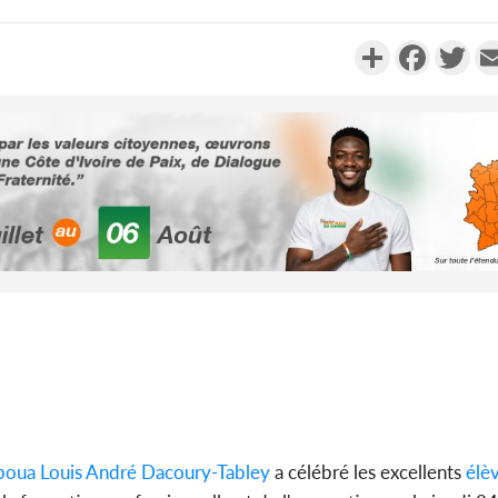
Partager
Faceboo
Twi
Côte d'Ivoi
Alassane 
la gr
Côte 
anni
l'indépe
Ouatt
boua
Louis André Dacoury-Tabley
a célébré les excellents
élè