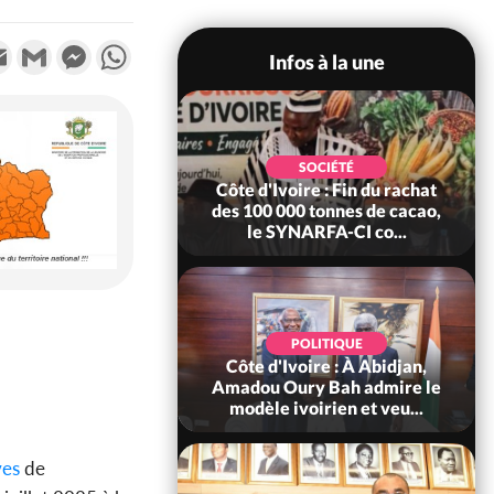
k
tter
Email
Gmail
Messenger
WhatsApp
Infos à la une
POLITIQUE
SOCIÉTÉ
re : Fête nationale,
Côte d'Ivoire : Fin du rachat
Ouattara accorde
des 100 000 tonnes de cacao,
âce à 4 661...
le SYNARFA-CI co...
POLITIQUE
d'Ivoire : 66è
POLITIQUE
versaire de
Côte d'Ivoire : À Abidjan,
ndance, Alassane
Amadou Oury Bah admire le
ara prome...
modèle ivoirien et veu...
ves
de