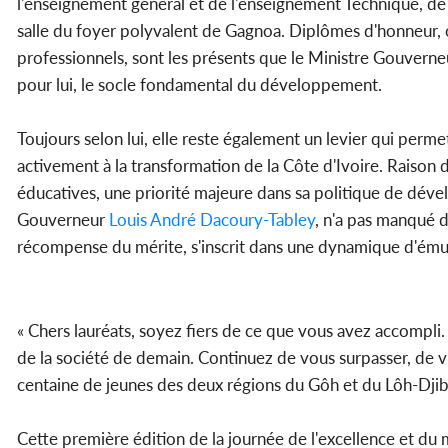
l'enseignement général et de l'enseignement Technique, de la
salle du foyer polyvalent de Gagnoa. Diplômes d'honneur, or
professionnels, sont les présents que le Ministre Gouverneu
pour lui, le socle fondamental du développement.
Toujours selon lui, elle reste également un levier qui perme
activement à la transformation de la Côte d'Ivoire. Raison 
éducatives, une priorité majeure dans sa politique de déve
Gouverneur
Louis André Dacoury-Tabley
, n'a pas manqué d
récompense du mérite, s'inscrit dans une dynamique d'émula
« Chers lauréats, soyez fiers de ce que vous avez accompli.
de la société de demain. Continuez de vous surpasser, de vis
centaine de jeunes des deux régions du Gôh et du Lôh-Djib
Cette première édition de la journée de l'excellence et du