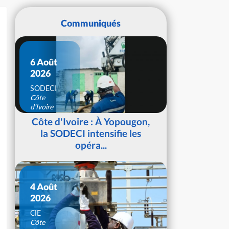
Communiqués
6 Août
2026
SODECI
Côte
d'Ivoire
Côte d'Ivoire : À Yopougon,
la SODECI intensifie les
opéra...
4 Août
2026
CIE
Côte