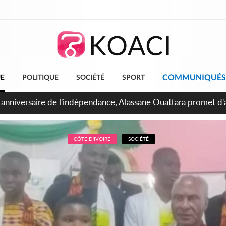
COMMUNIQUÉS
UE
POLITIQUE
SOCIÉTÉ
SPORT
bidjan, Amadou Oury Bah admire le modèle ivoirien et veut s'e
 la Guinée
CÔTE D'IVOIRE
SOCIÉTÉ