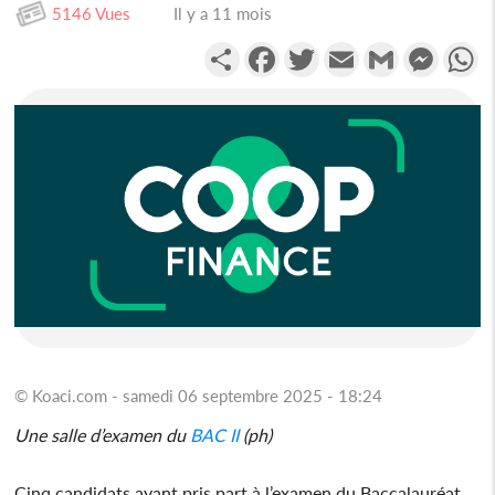
5146 Vues
Il y a 11 mois
Partager
Facebook
Twitter
Email
Gmail
Messen
W
© Koaci.com - samedi 06 septembre 2025 - 18:24
Une salle d’examen du
BAC II
(ph)
Cinq candidats ayant pris part à l’examen du Baccalauréat