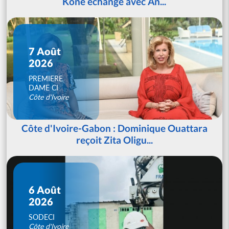
Koné échange avec An...
7 Août
2026
PREMIERE
DAME CI
Côte d'Ivoire
Côte d'Ivoire-Gabon : Dominique Ouattara
reçoit Zita Oligu...
6 Août
2026
SODECI
Côte d'Ivoire