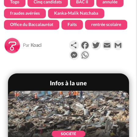
Togo
Cinq candidats
BAC II
annulée
fraudes avérées
Kanka-Malik Natchaba
Office du Baccalauréat
Faits
rentrée scolaire
Partager
Facebook
Twitter
Email
Gmail
Par
Koaci
Messenger
WhatsApp
Infos à la une
SOCIÉTÉ