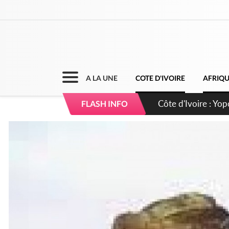
A LA UNE
COTE D'IVOIRE
AFRIQ
Côte d'Ivoire : CHU
FLASH INFO
direction sur les 