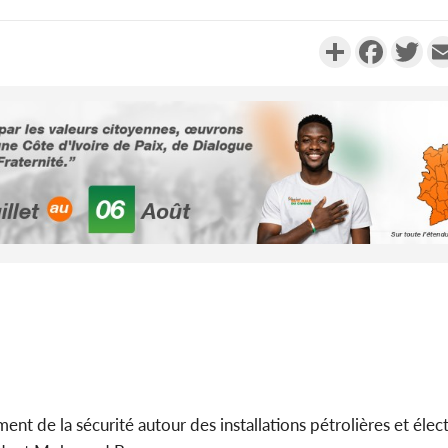
Partager
Faceboo
Twi
Côte d'Ivo
2026, 
battant de
Côte d'Ivo
socié
gouverneme
nt de la sécurité autour des installations pétrolières et élect