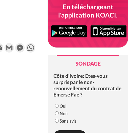
En téléchargeant
l'application KOACI.
k
tter
Email
Gmail
Messenger
WhatsApp
SONDAGE
Côte d'Ivoire: Etes-vous
surpris par le non-
renouvellement du contrat de
Emerse Faé ?
Oui
Non
Sans avis