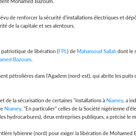
résident Mohamed Bazoum.
Côte d'
révu de renforcer la sécurité d'installations électriques et dé
sanitaire
modernise
ité de la capitale et ses alentours.
patriotique de libération (
FPL
) de
Mahamoud Sallah
dont le
amed Bazoum
.
nt pétrolières dans l'Agadem (nord-est), qui abrite les puits d
t de la sécurisation de certaines "installations à
Niamey
, a in
de
Niamey
. "En particulier" celles de la Société nigérienne d'éle
des hydrocarbures), deux entreprises publiques, a précisé le m
ontière lybienne (nord) pour exiger la libération de Mohamed