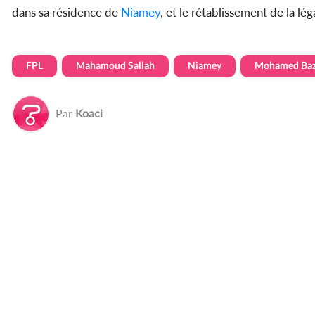
dans sa résidence de
Niamey
, et le rétablissement de la lég
FPL
Mahamoud Sallah
Niamey
Mohamed Ba
Par
Koaci