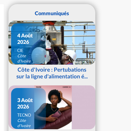
Communiqués
4 Août
2026
CIE
Côte
d'Ivoire
Côte d'Ivoire : Pertubations
sur la ligne d'alimentation é...
3 Août
2026
TECNO
Côte
d'Ivoire