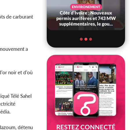
SANTÉ
ENVIRONEMENT
Ivoire : Réforme
Côte d'Ivoire : Nouveaux
pôts de carburant
, le gouvernement
permis aurifères et 743 MW
 ses structures...
supplémentaires, le gou...
 mouvement a
'or noir et d'où
diqué Télé Sahel
ctricité
édia.
RESTEZ CONNECTÉ
 Bazoum, détenu