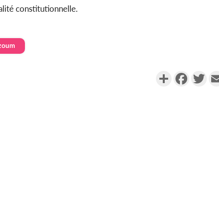
alité constitutionnelle.
zoum
Partager
Faceboo
Twi