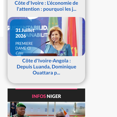
Côte d'Ivoire : L'économie de
l'attention : pourquoi les j...
31 Juillet
2026
PREMIERE
DAME CI
Côte
d'Ivoire
Côte d'Ivoire-Angola :
Depuis Luanda, Dominique
Ouattara p...
INFOS
NIGER