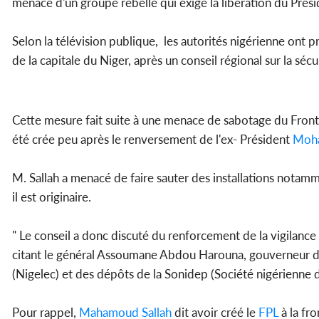
menace d'un groupe rebelle qui exige la libération du P
Selon la télévision publique, les autorités nigérienne ont p
de la capitale du Niger, après un conseil régional sur la sécur
Cette mesure fait suite à une menace de sabotage du Front 
été crée peu après le renversement de l'ex- Président
Moh
M. Sallah a menacé de faire sauter des installations notamme
il est originaire.
" Le conseil a donc discuté du renforcement de la vigilance e
citant le général Assoumane Abdou Harouna, gouverneur 
(Nigelec) et des dépôts de la Sonidep (Société nigérienne 
Pour rappel,
Mahamoud Sallah
dit avoir créé le
FPL
à la fr