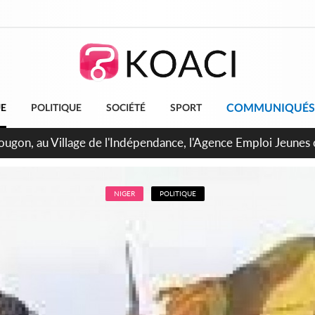
COMMUNIQUÉS
UE
POLITIQUE
SOCIÉTÉ
SPORT
 de Treichville, après la fronde, les agents contractuels obti
arriérés du SMIG 2023
NIGER
POLITIQUE