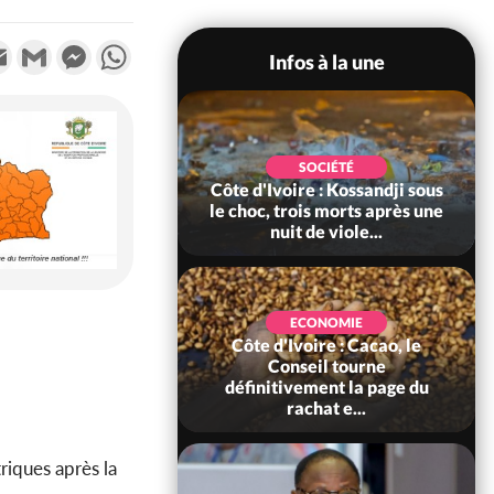
k
tter
Email
Gmail
Messenger
WhatsApp
Infos à la une
POLITIQUE
SOCIÉTÉ
ire : Indépendance
Côte d'Ivoire : Kossandji sous
Yopougon coeur
le choc, trois morts après une
 la célébration...
nuit de viole...
ECONOMIE
Côte d'Ivoire : Cacao, le
SOCIÉTÉ
ire : Réforme de la
Conseil tourne
té civile, le
définitivement la page du
nt valide six dé...
rachat e...
riques après la