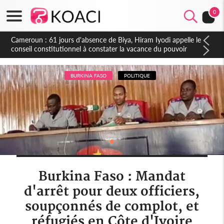
0
Côte d'Ivoire : Fin de la pagaille au PDCI-RDA, Lessiehi bannit
les mouvements sauvages
BURKINA FASO
POLITIQUE
Burkina Faso : Mandat
d'arrêt pour deux officiers,
soupçonnés de complot, et
réfugiés en Côte d'Ivoire