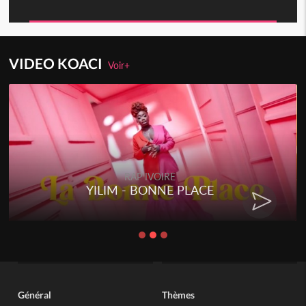
VIDEO KOACI
Voir+
RAP IVOIRE
YILIM - BONNE PLACE
Général
Thèmes