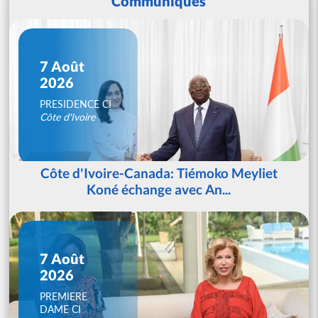
Communiqués
7 Août
2026
PRESIDENCE CI
Côte d'Ivoire
Côte d'Ivoire-Canada: Tiémoko Meyliet
Koné échange avec An...
7 Août
2026
PREMIERE
DAME CI