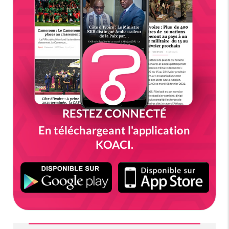
RESTEZ CONNECTÉ
En téléchargeant l'application
KOACI.