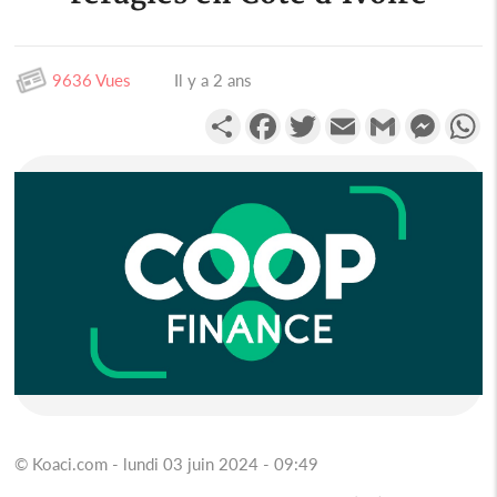
9636 Vues
Il y a 2 ans
Partager
Facebook
Twitter
Email
Gmail
Messen
W
© Koaci.com - lundi 03 juin 2024 - 09:49