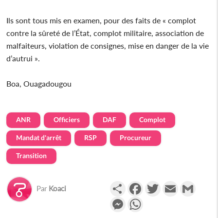
Ils sont tous mis en examen, pour des faits de « complot
contre la sûreté de l’État, complot militaire, association de
malfaiteurs, violation de consignes, mise en danger de la vie
d’autrui ».
Boa, Ouagadougou
ANR
Officiers
DAF
Complot
Mandat d'arrêt
RSP
Procureur
Transition
Partager
Facebook
Twitter
Email
Gmail
Par
Koaci
Messenger
WhatsApp