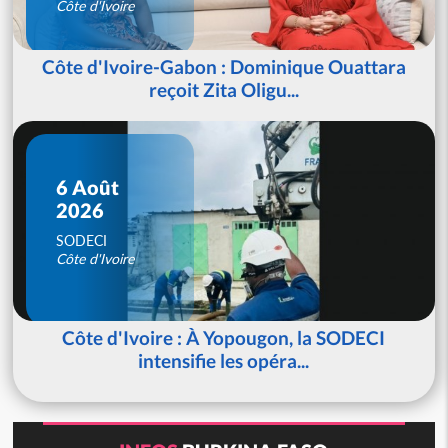
Côte d'Ivoire
Côte d'Ivoire-Gabon : Dominique Ouattara
reçoit Zita Oligu...
6 Août
2026
SODECI
Côte d'Ivoire
Côte d'Ivoire : À Yopougon, la SODECI
intensifie les opéra...