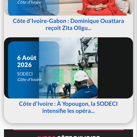
Côte d'Ivoire
Côte d'Ivoire-Gabon : Dominique Ouattara
reçoit Zita Oligu...
6 Août
2026
SODECI
Côte d'Ivoire
Côte d'Ivoire : À Yopougon, la SODECI
intensifie les opéra...