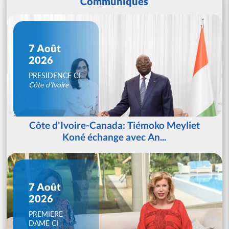
Communiqués
7 Août
2026
PRESIDENCE CI
Côte d'Ivoire
Côte d'Ivoire-Canada: Tiémoko Meyliet
Koné échange avec An...
7 Août
2026
PREMIERE
DAME CI