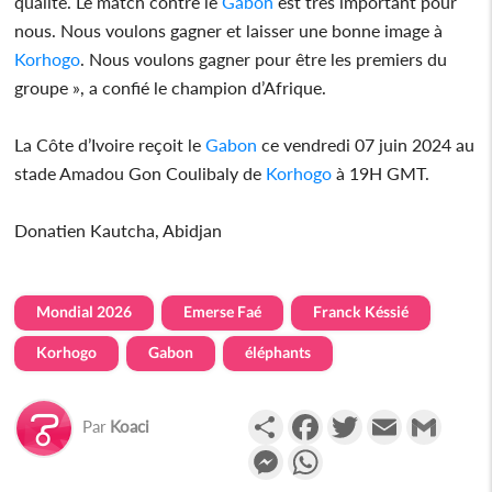
qualité. Le match contre le
Gabon
est très important pour
nous. Nous voulons gagner et laisser une bonne image à
Korhogo
. Nous voulons gagner pour être les premiers du
groupe », a confié le champion d’Afrique.
La Côte d’Ivoire reçoit le
Gabon
ce vendredi 07 juin 2024 au
stade Amadou Gon Coulibaly de
Korhogo
à 19H GMT.
Donatien Kautcha, Abidjan
Mondial 2026
Emerse Faé
Franck Késsié
Korhogo
Gabon
éléphants
Partager
Facebook
Twitter
Email
Gmail
Par
Koaci
Messenger
WhatsApp