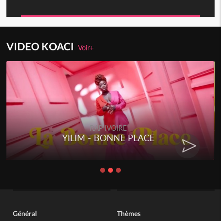
VIDEO KOACI
Voir+
RAP IVOIRE
YILIM - BONNE PLACE
Général
Thèmes