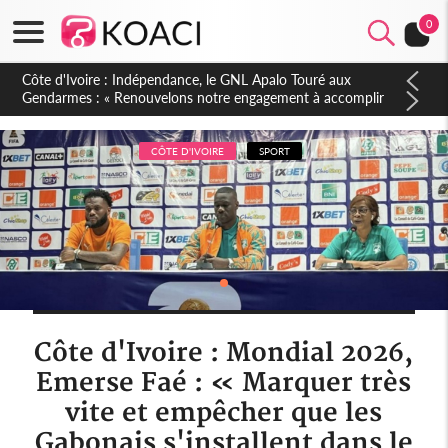
0
Sierra Leone : Un projet de réforme constitutionnelle en
gestation, points clés des amendements, un exclu d'avance
CÔTE D'IVOIRE
SPORT
Côte d'Ivoire : Mondial 2026,
Emerse Faé : « Marquer très
vite et empêcher que les
Gabonais s'installent dans le