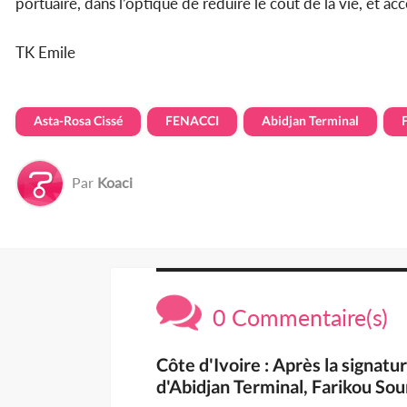
portuaire, dans l’optique de réduire le coût de la vie, et
TK Emile
Asta-Rosa Cissé
FENACCI
Abidjan Terminal
Par
Koaci
0 Commentaire(s)
Côte d'Ivoire : Après la signatu
d'Abidjan Terminal, Farikou Sou