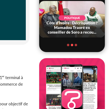
SOCIÉTÉ
POLITIQUE
ire : Indépendance,
Côte d'Ivoire : Décrispation ?
 véhicules mis en
Mamadou Traoré ex
ère pour con...
conseiller de Soro a recou...
1ᵉʳ terminal à
u Commerce de
 pour objectif de