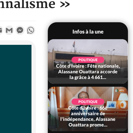
onnalisme »
k
tter
Email
Gmail
Messenger
WhatsApp
Infos à la une
SOCIÉTÉ
POLITIQUE
voire : Ouattara
Côte d'Ivoire : Fête nationale,
 sanctions contre
Alassane Ouattara accorde
erpissements i...
la grâce à 4 661...
POLITIQUE
Côte d'Ivoire : 66è
POLITIQUE
 Décès à 86 ans de
anniversaire de
rou Sanda pilier
l'indépendance, Alassane
il constituti...
Ouattara prome...