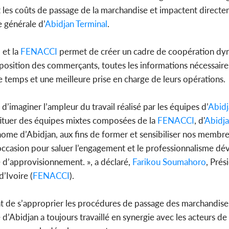
ent les coûts de passage de la marchandise et impactent directe
e générale d’
Abidjan Terminal
.
l
et la
FENACCI
permet de créer un cadre de coopération dy
isposition des commerçants, toutes les informations nécessair
e temps et une meilleure prise en charge de leurs opérations.
 d’imaginer l’ampleur du travail réalisé par les équipes d’
Abidj
nstituer des équipes mixtes composées de la
FENACCI
, d'
Abidja
nome d’Abidjan, aux fins de former et sensibiliser nos membres
e occasion pour saluer l’engagement et le professionnalisme d
e d’approvisionnement. », a déclaré,
Farikou Soumahoro
, Prés
’Ivoire (
FENACCI
).
 de s’approprier les procédures de passage des marchandise
Abidjan a toujours travaillé en synergie avec les acteurs de