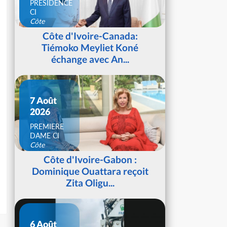
PRESIDENCE
CI
Côte
d'Ivoire
Côte d'Ivoire-Canada:
Tiémoko Meyliet Koné
échange avec An...
7 Août
2026
PREMIERE
DAME CI
Côte
d'Ivoire
Côte d'Ivoire-Gabon :
Dominique Ouattara reçoit
Zita Oligu...
6 Août