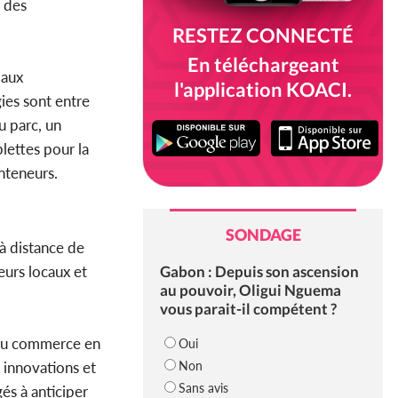
e des
RESTEZ CONNECTÉ
En téléchargeant
 aux
l'application KOACI.
ies sont entre
u parc, un
lettes pour la
onteneurs.
SONDAGE
 à distance de
Gabon : Depuis son ascension
eurs locaux et
au pouvoir, Oligui Nguema
vous parait-il compétent ?
 du commerce en
Oui
Non
s innovations et
Sans avis
és à anticiper