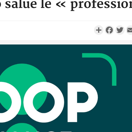
salue le « professi
Partager
Faceboo
Twi
Côte d'I
promet des
les dégu
Cameroun :
BAH Ouma
du conse