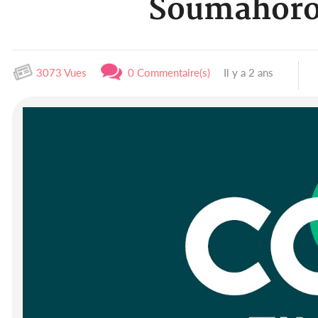
Soumahoro 
3073 Vues
0 Commentaire(s)
Il y a 2 ans