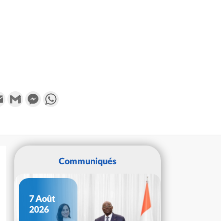
k
tter
Email
Gmail
Messenger
WhatsApp
Communiqués
7 Août
2026