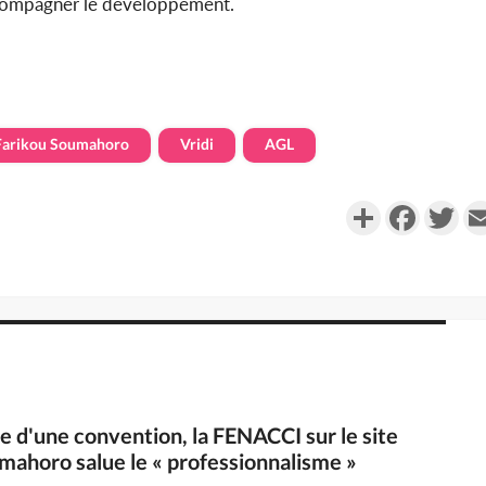
 accompagner le développement.
Farikou Soumahoro
Vridi
AGL
Partager
Faceboo
Twi
re d'une convention, la FENACCI sur le site
mahoro salue le « professionnalisme »