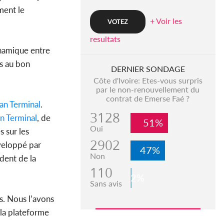
ment le
+ Voir les
resultats
namique entre
es au bon
DERNIER SONDAGE
Côte d'Ivoire: Etes-vous surpris
par le non-renouvellement du
contrat de Emerse Faé ?
an Terminal
.
3128
n Terminal
, de
51%
Oui
 sur les
2902
éveloppé par
47%
Non
ident de la
110
2%
Sans avis
s. Nous l’avons
 la plateforme