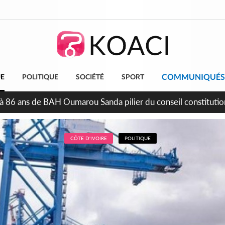
COMMUNIQUÉS
UE
POLITIQUE
SOCIÉTÉ
SPORT
épendance, plusieurs véhicules mis en fourrière pour conduite
CÔTE D'IVOIRE
POLITIQUE