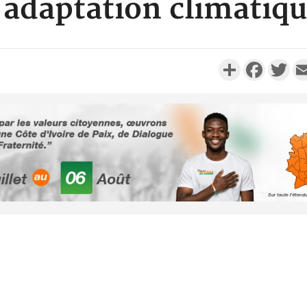
'adaptation climatiq
Partager
Faceboo
Twi
Sénégal :
Justi
responsa
Côte d'Ivoi
le choc, tr
nui