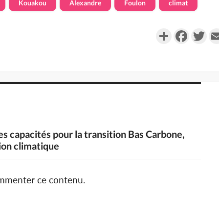
Kouakou
Alexandre
Foulon
climat
Partager
Faceboo
Twi
s capacités pour la transition Bas Carbone,
ion climatique
ommenter ce contenu.