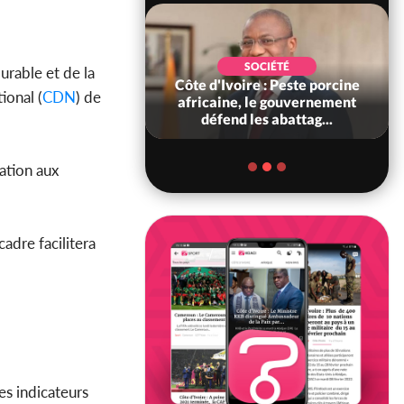
POLITIQUE
SOCIÉTÉ
urable et de la
ire : Indépendance
Côte d'Ivoire : Peste porcine
ional (
CDN
) de
scours très attendu
africaine, le gouvernement
R Alassane...
défend les abattag...
ation aux
adre facilitera
es indicateurs