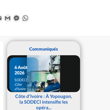
k
tter
Email
Gmail
Messenger
WhatsApp
Communiqués
6 Août
2026
SODECI
Côte
d'Ivoire
Côte d'Ivoire : À Yopougon,
la SODECI intensifie les
opéra...