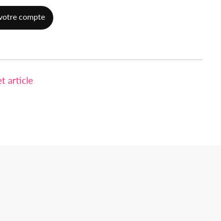
votre compte
 article