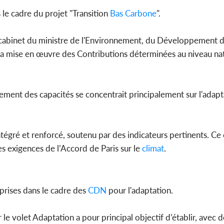
 le cadre du projet "Transition
Bas Carbone
".
 cabinet du ministre de l'Environnement, du Développement d
Côte d'Ivo
r la mise en œuvre des Contributions déterminées au niveau nat
2026, le di
du P
ment des capacités se concentrait principalement sur l'adapt
ntégré et renforcé, soutenu par des indicateurs pertinents. Ce c
s exigences de l’Accord de Paris sur le
climat
.
eprises dans le cadre des
CDN
pour l'adaptation.
le volet Adaptation a pour principal objectif d’établir, avec d