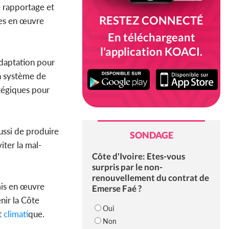
e rapportage et
RESTEZ CONNECTÉ
ses en œuvre
En téléchargeant
l'application KOACI.
adaptation pour
un système de
atégiques pour
ussi de produire
SONDAGE
iter la mal-
Côte d'Ivoire: Etes-vous
surpris par le non-
renouvellement du contrat de
mis en œuvre
Emerse Faé ?
nir la Côte
Oui
t
climat
ique.
Non