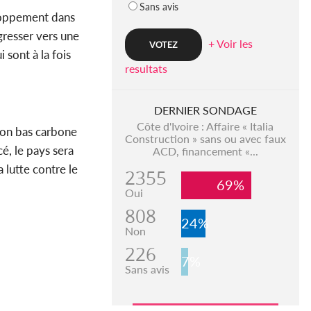
Sans avis
eloppement dans
gresser vers une
+ Voir les
 sont à la fois
resultats
DERNIER SONDAGE
Côte d'Ivoire : Affaire « Italia
tion bas carbone
Construction » sans ou avec faux
é, le pays sera
ACD, financement «...
a lutte contre le
2355
69%
Oui
808
24%
Non
226
7%
Sans avis