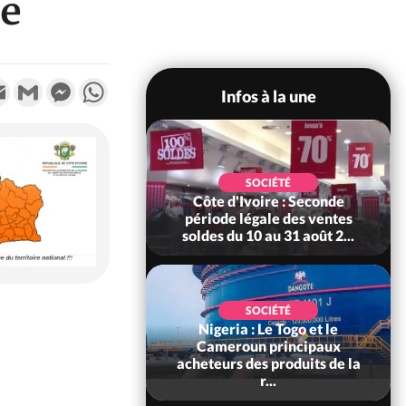
ue
k
tter
Email
Gmail
Messenger
WhatsApp
Infos à la une
POLITIQUE
 Le ministre de la
SOCIÉTÉ
ce somme les
Côte d'Ivoire : Seconde
bles de déclarer
période légale des ventes
leur...
soldes du 10 au 31 août 2...
SOCIÉTÉ
Nigeria : Le Togo et le
SOCIÉTÉ
re : Kossandji sous
Cameroun principaux
ois morts après une
acheteurs des produits de la
t de viole...
r...