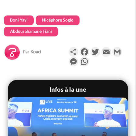
Boni Yayi
Nicéphore Soglo
Abdourahamane Tiani
Partager
Facebook
Twitter
Email
Gmail
Par
Koaci
Messenger
WhatsApp
Infos à la une