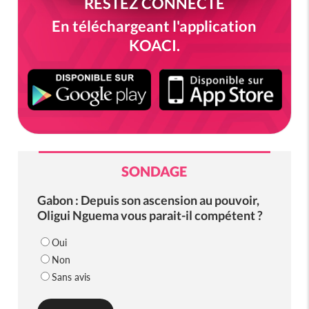
RESTEZ CONNECTÉ
En téléchargeant l'application
KOACI.
SONDAGE
Gabon : Depuis son ascension au pouvoir,
Oligui Nguema vous parait-il compétent ?
Oui
Non
Sans avis