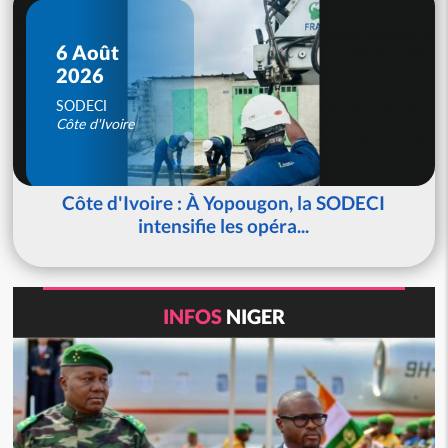
6 Août
2026
SODECI
Côte d'Ivoire
Côte d'Ivoire : À Yopougon, la SODECI
intensifie les opéra...
INFOS
NIGER