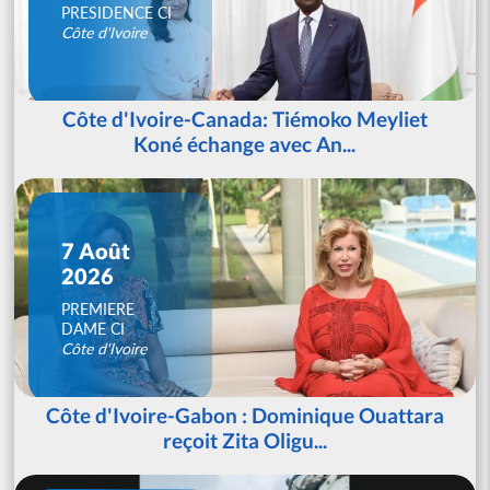
PRESIDENCE CI
Côte d'Ivoire
Côte d'Ivoire-Canada: Tiémoko Meyliet
Koné échange avec An...
7 Août
2026
PREMIERE
DAME CI
Côte d'Ivoire
Côte d'Ivoire-Gabon : Dominique Ouattara
reçoit Zita Oligu...