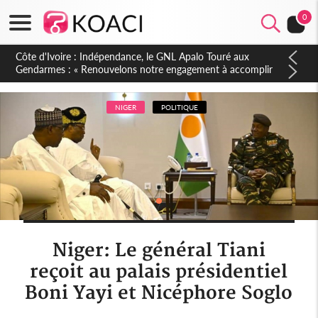
0
Sierra Leone : Un projet de réforme constitutionnelle en
gestation, points clés des amendements, un exclu d'avance
NIGER
POLITIQUE
Niger: Le général Tiani
reçoit au palais présidentiel
Boni Yayi et Nicéphore Soglo