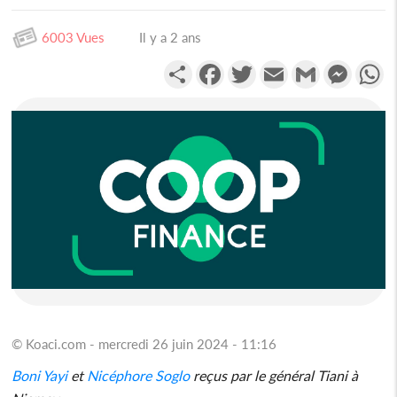
6003 Vues
Il y a 2 ans
Partager
Facebook
Twitter
Email
Gmail
Messen
W
© Koaci.com - mercredi 26 juin 2024 - 11:16
Boni Yayi
et
Nicéphore Soglo
reçus par le général Tiani à