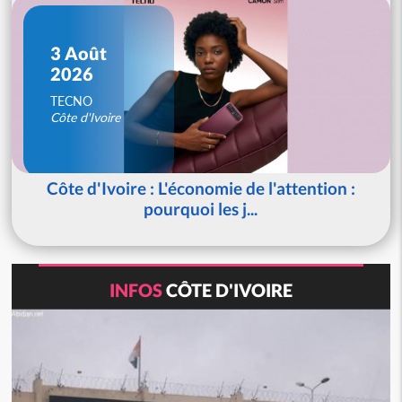
3 Août
2026
TECNO
Côte d'Ivoire
Côte d'Ivoire : L'économie de l'attention :
pourquoi les j...
INFOS
CÔTE D'IVOIRE