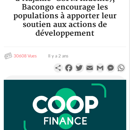
Bacongo encourage les
populations à apporter leur
soutien aux actions de
développement
30608 Vues
Il y a 2 ans
Partager
Facebook
Twitter
Email
Gmail
Messen
W