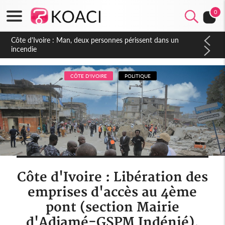
0
Côte d'Ivoire : Séileu, la célébration de la fête nationale
transformée en vaste campagne contre les produits
dépigmentants dangereux
CÔTE D'IVOIRE
POLITIQUE
Côte d'Ivoire : Libération des
emprises d'accès au 4ème
pont (section Mairie
d'Adjamé-GSPM Indénié),