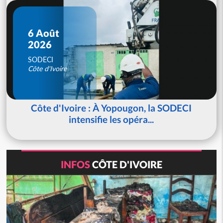
6 Août
2026
SODECI
Côte d'Ivoire
Côte d'Ivoire : À Yopougon, la SODECI
intensifie les opéra...
INFOS
CÔTE D'IVOIRE