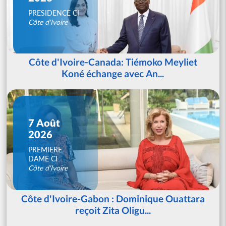
PRESIDENCE CI
Côte d'Ivoire
Côte d'Ivoire-Canada: Tiémoko Meyliet
Koné échange avec An...
7 Août
2026
PREMIERE
DAME CI
Côte d'Ivoire
Côte d'Ivoire-Gabon : Dominique Ouattara
reçoit Zita Oligu...