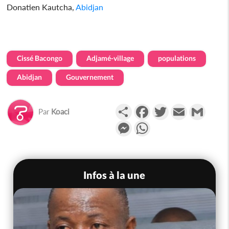
Donatien Kautcha,
Abidjan
Cissé Bacongo
Adjamé-village
populations
Abidjan
Gouvernement
Partager
Facebook
Twitter
Email
Gmail
Par
Koaci
Messenger
WhatsApp
Infos à la une