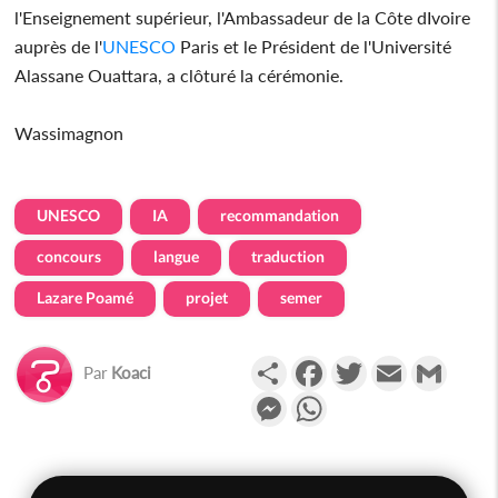
l'Enseignement supérieur, l'Ambassadeur de la Côte dIvoire
auprès de l'
UNESCO
Paris et le Président de l'Université
Alassane Ouattara, a clôturé la cérémonie.
Wassimagnon
UNESCO
IA
recommandation
concours
langue
traduction
Lazare Poamé
projet
semer
Partager
Facebook
Twitter
Email
Gmail
Par
Koaci
Messenger
WhatsApp