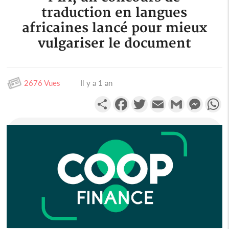
traduction en langues
africaines lancé pour mieux
vulgariser le document
2676 Vues
Il y a 1 an
Partager
Facebook
Twitter
Email
Gmail
Messen
W