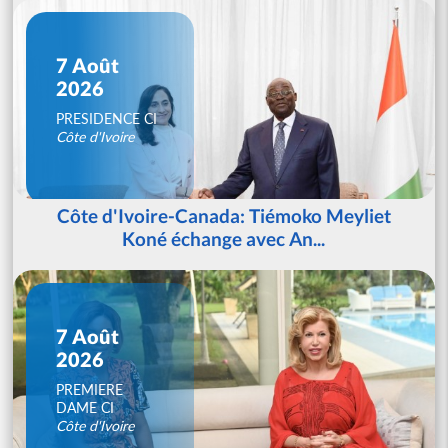
7 Août
2026
PRESIDENCE CI
Côte d'Ivoire
Côte d'Ivoire-Canada: Tiémoko Meyliet
Koné échange avec An...
7 Août
2026
PREMIERE
DAME CI
Côte d'Ivoire