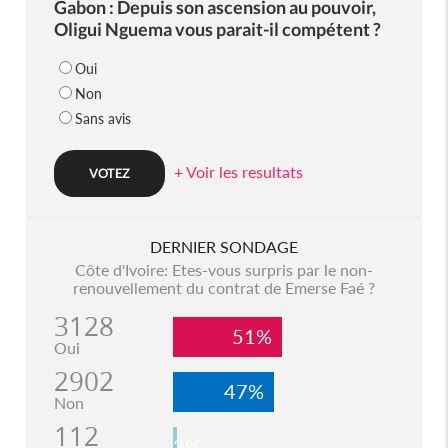
Gabon : Depuis son ascension au pouvoir,
Oligui Nguema vous parait-il compétent ?
Oui
Non
Sans avis
+ Voir les resultats
DERNIER SONDAGE
Côte d'Ivoire: Etes-vous surpris par le non-
renouvellement du contrat de Emerse Faé ?
3128
51%
Oui
2902
47%
Non
112
2%