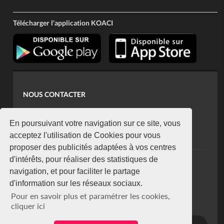
Télécharger l'application KOACI
NOUS CONTACTER
contact@koaci.com
koaci@yahoo.fr
En poursuivant votre navigation sur ce site, vous
+225 07 08 85 52 93
acceptez l'utilisation de Cookies pour vous
proposer des publicités adaptées à vos centres
d'intérêts, pour réaliser des statistiques de
NEWSLETTER
navigation, et pour faciliter le partage
Restez connecté via notre newsletter
d'information sur les réseaux sociaux.
S'abonner
Pour en savoir plus et paramétrer les cookies,
Se désabonner
cliquer ici