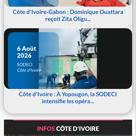
Côte d'Ivoire-Gabon : Dominique Ouattara
reçoit Zita Oligu...
6 Août
2026
SODECI
Côte d'Ivoire
Côte d'Ivoire : À Yopougon, la SODECI
intensifie les opéra...
INFOS
CÔTE D'IVOIRE