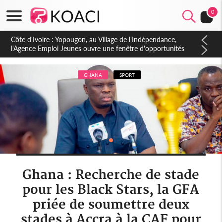
0
Côte d'Ivoire : CHU de Treichville, après la fronde, les agents
contractuels obtiennent un accord avec la direction sur les
arriérés du SMIG 2023
GHANA
SPORT
Ghana : Recherche de stade
pour les Black Stars, la GFA
priée de soumettre deux
stades à Accra à la CAF pour