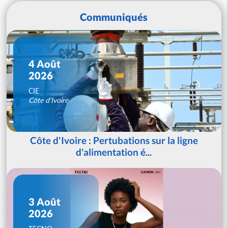
Communiqués
4 Août
2026
CIE
Côte d'Ivoire
Côte d'Ivoire : Pertubations sur la ligne
d'alimentation é...
3 Août
2026