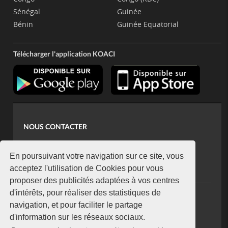
Sénégal
Guinée
Bénin
Guinée Equatorial
Télécharger l'application KOACI
NOUS CONTACTER
contact@koaci.com
koaci@yahoo.fr
En poursuivant votre navigation sur ce site, vous
+225 07 08 85 52 93
acceptez l'utilisation de Cookies pour vous
proposer des publicités adaptées à vos centres
d'intérêts, pour réaliser des statistiques de
NEWSLETTER
navigation, et pour faciliter le partage
Restez connecté via notre newsletter
d'information sur les réseaux sociaux.
S'abonner