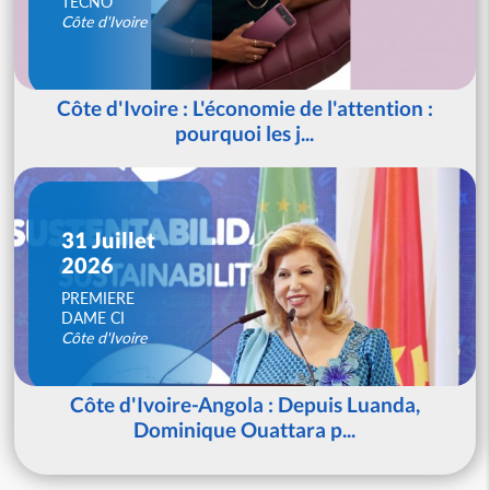
TECNO
Côte d'Ivoire
Côte d'Ivoire : L'économie de l'attention :
pourquoi les j...
31 Juillet
2026
PREMIERE
DAME CI
Côte d'Ivoire
Côte d'Ivoire-Angola : Depuis Luanda,
Dominique Ouattara p...