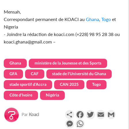
Mensah,
Correspondant permanent de KOACI au
Ghana
,
Togo
et
Nigeria
- Joindre la rédaction de koaci.com (+228) 98 95 28 38 ou
koaci.ghana@gmail.com –
Ghana
ministère de la Jeunesse et des Sports
GFA
CAF
stade de l'Université du Ghana
stade sportif d'Accra
CAN 2025
Togo
Côte d'Ivoire
Nigéria
Partager
Facebook
Twitter
Email
Gmail
Par
Koaci
Messenger
WhatsApp