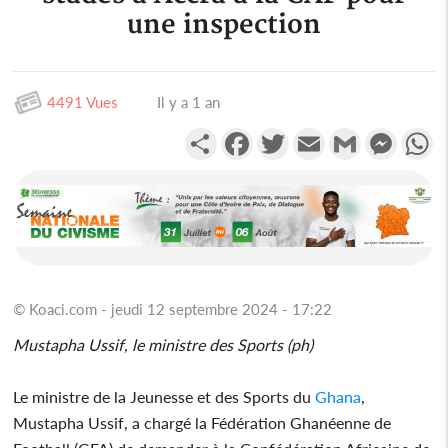
une inspection
4491 Vues
Il y a 1 an
Partager
Facebook
Twitter
Email
Gmail
Messen
W
© Koaci.com - jeudi 12 septembre 2024 - 17:22
Mustapha Ussif, le ministre des Sports (ph)
Le ministre de la Jeunesse et des Sports du
Ghana
,
Mustapha Ussif, a chargé la Fédération Ghanéenne de