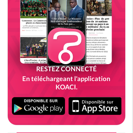
RESTEZ CONNECTÉ
En téléchargeant l'application
KOACI.