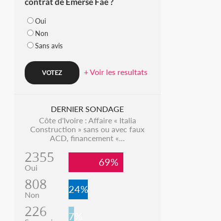
contrat de Emerse Faé ?
Oui
Non
Sans avis
+ Voir les resultats
DERNIER SONDAGE
Côte d'Ivoire : Affaire « Italia
Construction » sans ou avec faux
ACD, financement «...
2355
69%
Oui
808
24%
Non
226
7%