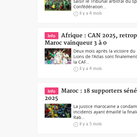
saisir le Tribunal arbitral du s
Confédération...
il y a 4 mois
Afrique : CAN 2025, retrop
Info
Maroc vainqueur 3 à 0
Deux mois après la victoire du
Lions de l'Atlas sont finalemen
la CAF...
il y a 4 mois
Maroc : 18 supporters séné
Info
2025
La justice marocaine a condam
incidents ayant émaillé la fina
Rab...
il y a 5 mois