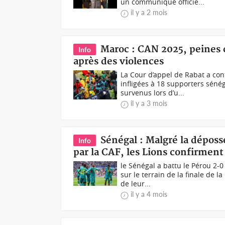
un communiqué officie...
il y a 2 mois
Maroc : CAN 2025, peines 
Info
après des violences
La Cour d’appel de Rabat a conf
infligées à 18 supporters séné
survenus lors d’u...
il y a 3 mois
Sénégal : Malgré la dépos
Info
par la CAF, les Lions confirment
le Sénégal a battu le Pérou 2
sur le terrain de la finale de
de leur...
il y a 4 mois