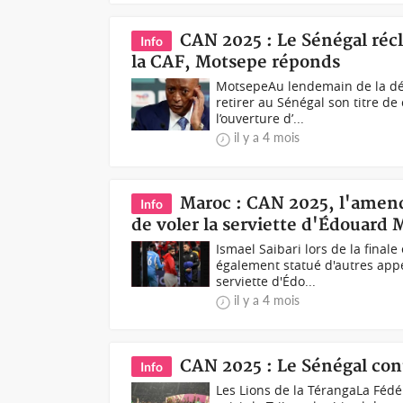
CAN 2025 : Le Sénégal réc
Info
la CAF, Motsepe réponds
Motsepe Au lendemain de la déc
retirer au Sénégal son titre 
l’ouverture d’...
il y a 4 mois
Maroc : CAN 2025, l'amende
Info
de voler la serviette d'Édouard
Ismael Saibari lors de la final
également statué d'autres app
serviette d'Édo...
il y a 4 mois
CAN 2025 : Le Sénégal conte
Info
Les Lions de la TérangaLa Fédé