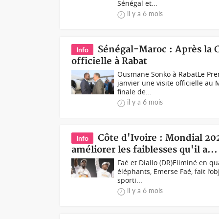
Sénégal et...
il y a 6 mois
Sénégal-Maroc : Après la 
Info
officielle à Rabat
Ousmane Sonko à RabatLe Prem
janvier une visite officielle a
finale de...
il y a 6 mois
Côte d'Ivoire : Mondial 202
Info
améliorer les faiblesses qu'il a..
Faé et Diallo (DR)Eliminé en qu
éléphants, Emerse Faé, fait l’o
sporti...
il y a 6 mois