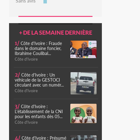
Sans avis
+ DE LA SEMAINE DERNIÈRE
1/
Côte d'Ivoire : Fraude
dans le domaine foncier,
Ibrahime Coulibal...
Côte d'Ivoire
2/
Côte d'Ivoire : Un
véhicule de la GESTOCI
circulant avec un numér...
Côte d'Ivoire
3/
Côte d'Ivoire :
L'établissement de la CNI
pour les enfants dès 05...
Côte d'Ivoire
4/
Côte d'Ivoire : Présumé