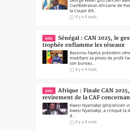
George Weah (ph) L’ancien Bal
Confédération Africaine de Foot
la Coupe d'A...
il y a 4 mois
Sénégal : CAN 2025, le ges
Info
trophée enflamme les réseaux
Bassirou Faye Le président sén
modifiant sa photo de profil F
son bureau...
il y a 4 mois
Afrique : Finale CAN 2025
Info
revirement de la CAF concernan
Kwesi Nyantakyi (ph)L'ancien vi
Kwesi Nyantakyi, a critiqué la 
d...
il y a 4 mois