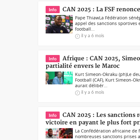
CAN 2025 : La FSF renonce 
Info
Pape ThiawLa Fédération sénéga
appel des sanctions sportives 
football...
il y a 6 mois
Afrique : CAN 2025, Simeo
Info
partialité envers le Maroc
Kurt Simeon-Okraku (ph)Le deu
Football (CAF), Kurt Simeon-Okra
aurait délibér...
il y a 6 mois
CAN 2025 : Les sanctions r
Info
victoire en payant le plus fort pr
La Confédération africaine de f
nombreuses sanctions prises ap