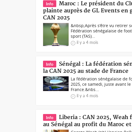
Maroc : Le président du C
Info
plainte auprès de GL Events en g
CAN 2025
&nbsp;Après s'être vu retirer s
Fédération sénégalaise de footb
sport (TAS)...
il y a 4 mois
Sénégal : La fédération sén
Info
la CAN 2025 au stade de France
La fédération sénégalaise de fo
2025, ce samedi, juste avant l
France.&nbs...
il y a 4 mois
Liberia : CAN 2025, Weah fu
Info
au Sénégal au profit du Maroc e