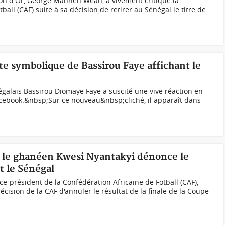
lon d'Or, George Manneh Weah, a vivement critiqué la
ball (CAF) suite à sa décision de retirer au Sénégal le titre de
te symbolique de Bassirou Faye affichant le
égalais Bassirou Diomaye Faye a suscité une vive réaction en
acebook.&nbsp;Sur ce nouveau&nbsp;cliché, il apparaît dans
, le ghanéen Kwesi Nyantakyi dénonce le
t le Sénégal
ce-président de la Confédération Africaine de Fotball (CAF),
décision de la CAF d'annuler le résultat de la finale de la Coupe