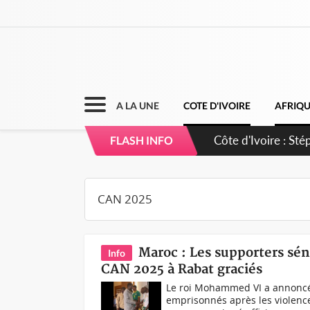
A LA UNE
COTE D'IVOIRE
AFRIQ
Mali : Les FAMa ac
FLASH INFO
Maroc : Les supporters sén
Info
CAN 2025 à Rabat graciés
Le roi Mohammed VI a annoncé 
emprisonnés après les violence