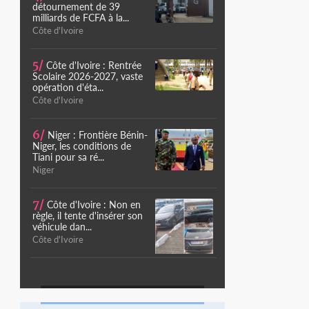
détournement de 39
milliards de FCFA à la...
Côte d'Ivoire
5/
Côte d'Ivoire : Rentrée
Scolaire 2026-2027, vaste
opération d'éta...
Côte d'Ivoire
6/
Niger : Frontière Bénin-
Niger, les conditions de
Tiani pour sa ré...
Niger
7/
Côte d'Ivoire : Non en
règle, il tente d'insérer son
véhicule dan...
Côte d'Ivoire