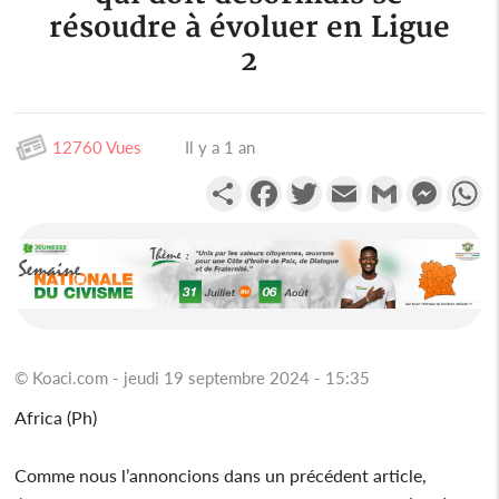
résoudre à évoluer en Ligue
2
12760 Vues
Il y a 1 an
Partager
Facebook
Twitter
Email
Gmail
Messen
W
© Koaci.com - jeudi 19 septembre 2024 - 15:35
Africa (Ph)
Comme nous l’annoncions dans un précédent article,