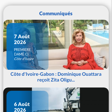
Communiqués
7 Août
2026
PREMIERE
DAME CI
Côte d'Ivoire
Côte d'Ivoire-Gabon : Dominique Ouattara
reçoit Zita Oligu...
6 Août
2026