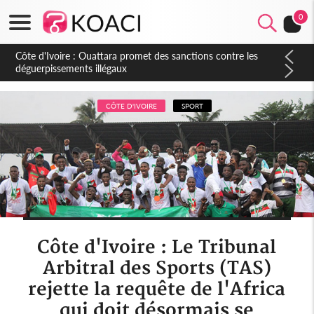
0
Côte d'Ivoire : 66è anniversaire de l'indépendance, Alassane
Ouattara promet d'accélérer les réformes et les grands
investissements pour une nation plus forte et plus prospère
CÔTE D'IVOIRE
SPORT
Côte d'Ivoire : Le Tribunal
Arbitral des Sports (TAS)
rejette la requête de l'Africa
qui doit désormais se