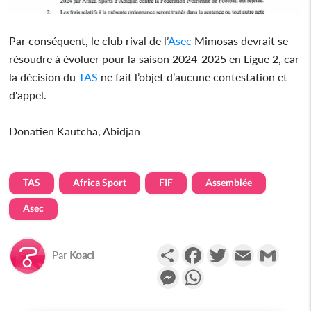
Par conséquent, le club rival de l’
Asec
Mimosas devrait se
résoudre à évoluer pour la saison 2024-2025 en Ligue 2, car
la décision du
TAS
ne fait l’objet d’aucune contestation et
d'appel.
Donatien Kautcha, Abidjan
TAS
Africa Sport
FIF
Assemblée
Asec
Partager
Facebook
Twitter
Email
Gmail
Par
Koaci
Messenger
WhatsApp