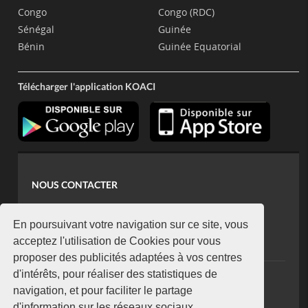
Congo
Congo (RDC)
Sénégal
Guinée
Bénin
Guinée Equatorial
Télécharger l'application KOACI
NOUS CONTACTER
contact@koaci.com
koaci@yahoo.fr
En poursuivant votre navigation sur ce site, vous
+225 07 08 85 52 93
acceptez l'utilisation de Cookies pour vous
proposer des publicités adaptées à vos centres
d'intérêts, pour réaliser des statistiques de
NEWSLETTER
navigation, et pour faciliter le partage
Restez connecté via notre newsletter
d'information sur les réseaux sociaux.