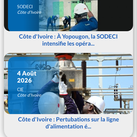
SODECI
Côte d'Ivoire
Côte d'Ivoire : À Yopougon, la SODECI
intensifie les opéra...
4 Août
2026
CIE
Côte d'Ivoire
Côte d'Ivoire : Pertubations sur la ligne
d'alimentation é...