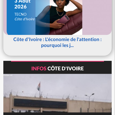
3 Août
2026
TECNO
Côte d'Ivoire
Côte d'Ivoire : L'économie de l'attention :
pourquoi les j...
INFOS
CÔTE D'IVOIRE