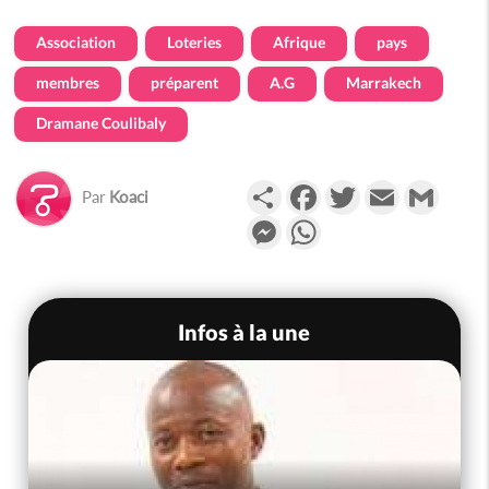
Association
Loteries
Afrique
pays
membres
préparent
A.G
Marrakech
Dramane Coulibaly
Partager
Facebook
Twitter
Email
Gmail
Par
Koaci
Messenger
WhatsApp
Infos à la une