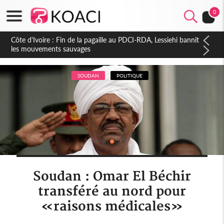
0
Côte d'Ivoire : Ouattara promet des sanctions contre les
déguerpissements illégaux
SOUDAN
POLITIQUE
Soudan : Omar El Béchir
transféré au nord pour
«raisons médicales»