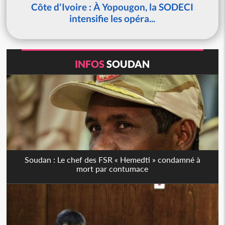
Côte d'Ivoire : À Yopougon, la SODECI
intensifie les opéra...
INFOS
SOUDAN
Soudan : Le chef des FSR « Hemedti » condamné à
mort par contumace