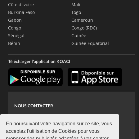
Côte d'Ivoire
Mali
Burkina Faso
Togo
Gabon
Cameroun
Congo
Congo (RDC)
Sénégal
Guinée
Bénin
Guinée Equatorial
Télécharger l'application KOACI
NOUS CONTACTER
contact@koaci.com
koaci@yahoo.fr
En poursuivant votre navigation sur ce site, vous
+225 07 08 85 52 93
acceptez l'utilisation de Cookies pour vous
proposer des publicités adaptées à vos centres