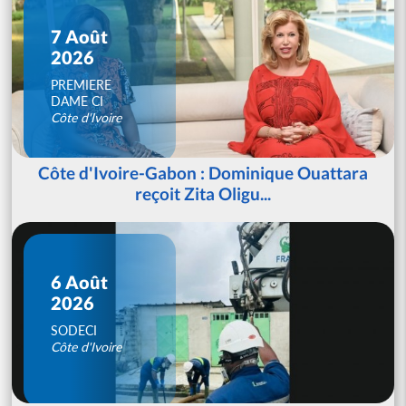
7 Août
2026
PREMIERE
DAME CI
Côte d'Ivoire
Côte d'Ivoire-Gabon : Dominique Ouattara
reçoit Zita Oligu...
6 Août
2026
SODECI
Côte d'Ivoire