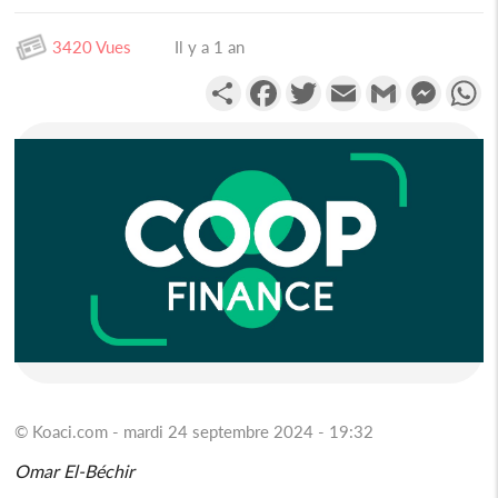
3420 Vues
Il y a 1 an
Partager
Facebook
Twitter
Email
Gmail
Messen
W
© Koaci.com - mardi 24 septembre 2024 - 19:32
Omar El-Béchir