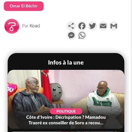
Omar El Béchir
Partager
Facebook
Twitter
Email
Gmail
Par
Koaci
Messenger
WhatsApp
Infos à la une
POLITIQUE
Côte d'Ivoire : Décrispation ? Mamadou
Traoré ex conseiller de Soro a recou...