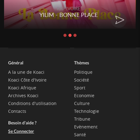
RAP IVOIRE
YILIM - BONNE PLACE
Général
Thèmes
A la une de Koaci
Politique
Koaci Côte d'Ivoire
Société
Koaci Afrique
Sport
Archives Koaci
Economie
Conditions d'utilisation
Culture
Contacts
Technologie
Tribune
Besoin d'aide ?
Evènement
Se Connecter
Santé