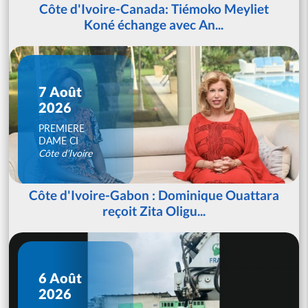
Côte d'Ivoire-Canada: Tiémoko Meyliet
Koné échange avec An...
7 Août
2026
PREMIERE
DAME CI
Côte d'Ivoire
Côte d'Ivoire-Gabon : Dominique Ouattara
reçoit Zita Oligu...
6 Août
2026