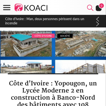
0
Côte d'Ivoire : Séileu, la célébration de la fête nationale
transformée en vaste campagne contre les produits
dépigmentants dangereux
CÔTE D'IVOIRE
SOCIÉTÉ
Côte d'Ivoire : Yopougon, un
Lycée Moderne 2 en
construction à Banco-Nord
des bâtiments avec 108