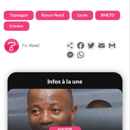
Yopougon
Banco-Nord
Lycée
BNETD
travaux
Partager
Facebook
Twitter
Email
Gmail
Par
Koaci
Messenger
WhatsApp
Infos à la une
SOCIÉTÉ