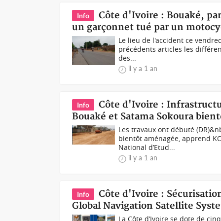
Côte d'Ivoire : Bouaké, par
Info
un garçonnet tué par un motocy
Le lieu de l'accident ce vendre
précédents articles les différe
des...
il y a 1 an
Côte d'Ivoire : Infrastruct
Info
Bouaké et Satama Sokoura bien
Les travaux ont débuté (DR)&n
bientôt aménagée, apprend KOA
National d’Etud...
il y a 1 an
Côte d'Ivoire : Sécurisatio
Info
Global Navigation Satellite Sy
La Côte d’Ivoire se dote de cinq