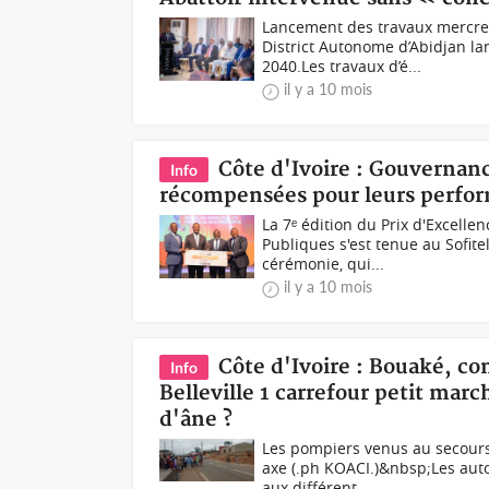
Lancement des travaux mercred
District Autonome d’Abidjan la
2040.Les travaux d’é...
il y a 10 mois
Côte d'Ivoire : Gouvernanc
Info
récompensées pour leurs perfor
La 7ᵉ édition du Prix d'Excell
Publiques s'est tenue au Sofite
cérémonie, qui...
il y a 10 mois
Côte d'Ivoire : Bouaké, co
Info
Belleville 1 carrefour petit marc
d'âne ?
Les pompiers venus au secours
axe (.ph KOACI.)&nbsp;Les aut
aux différent...