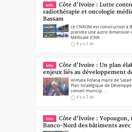
Côte d'Ivoire : Lutte contr
Info
radiothérapie et oncologie méd
Bassam
Le CNROM est construction à Ba
prendre une autre dimension e
Médicale (CNR...
il y a 1 an
Côte d'Ivoire : Un plan é
Info
enjeux liés au développement 
Alimata Fofana maire de Satam
Plan Stratégique de Développe
conseil municip...
il y a 1 an
Côte d'Ivoire : Yopougon,
Info
Banco-Nord des bâtiments avec 1