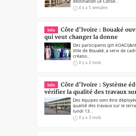
destination.Le Conse...
il y a 1 semaine
Côte d'Ivoire : Bouaké ouvr
Info
qui veut changer la donne
Des participants (ph KOACI)&nb
Ville de Bouaké, a servi de cad
créatio...
il y a 2 mois
Côte d'Ivoire : Système éd
Info
vérifier la qualité des travaux sur
Des équipes vont être déployée
qualité des travaux sur le terra
lundi 13...
il y a 3 mois