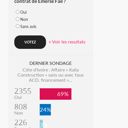
contrat de Emerse Faé ?
Oui
Non
Sans avis
+ Voir les resultats
DERNIER SONDAGE
Côte d'Ivoire : Affaire « Italia
Construction » sans ou avec faux
ACD, financement «...
2355
69%
Oui
808
24%
Non
226
7%