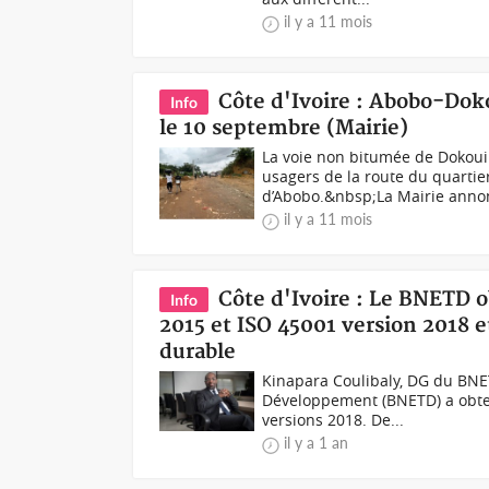
il y a 11 mois
Côte d'Ivoire : Abobo-Dok
Info
le 10 septembre (Mairie)
La voie non bitumée de Dokoui
usagers de la route du quarti
d’Abobo.&nbsp;La Mairie annon
il y a 11 mois
Côte d'Ivoire : Le BNETD ob
Info
2015 et ISO 45001 version 2018 
durable
Kinapara Coulibaly, DG du BNE
Développement (BNETD) a obtenu
versions 2018. De...
il y a 1 an