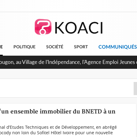
COMMUNIQUÉS
UE
POLITIQUE
SOCIÉTÉ
SPORT
U de Treichville, après la fronde, les agents contractuels obt
 arriérés du SMIG 2023
 d'un ensemble immobilier du BNETD à un
nal d’Etudes Techniques et de Développement, en abrégé
ocody non loin du Sofitel Hôtel Ivoire pour une nouvelle