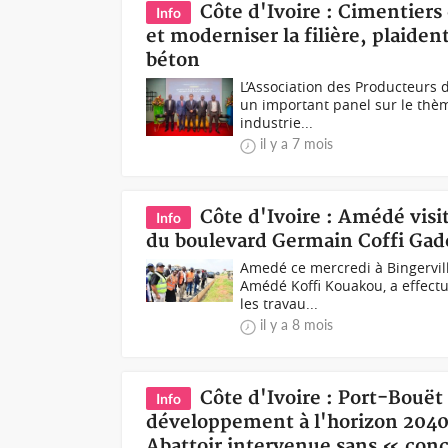
Côte d'Ivoire : Cimentiers 
Info
et moderniser la filière, plaiden
béton
L’Association des Producteurs d
un important panel sur le thèm
industrie...
il y a 7 mois
Côte d'Ivoire : Amédé visi
Info
du boulevard Germain Coffi Gad
Amedé ce mercredi à Bingerville
Amédé Koffi Kouakou, a effect
les travau...
il y a 8 mois
Côte d'Ivoire : Port-Bouët
Info
développement à l'horizon 2040,
Abattoir intervenue sans « con