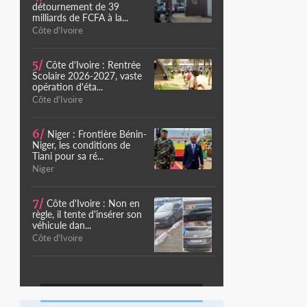
détournement de 39
milliards de FCFA à la...
Côte d'Ivoire
5/
Côte d'Ivoire : Rentrée
Scolaire 2026-2027, vaste
opération d'éta...
Côte d'Ivoire
6/
Niger : Frontière Bénin-
Niger, les conditions de
Tiani pour sa ré...
Niger
7/
Côte d'Ivoire : Non en
règle, il tente d'insérer son
véhicule dan...
Côte d'Ivoire