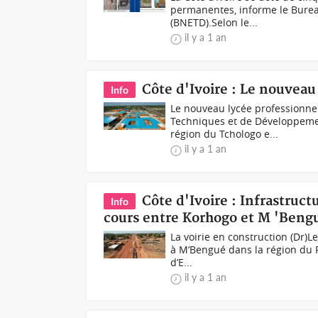
permanentes, informe le Bure
(BNETD).Selon le...
il y a 1 an
Côte d'Ivoire : Le nouveau
Info
Le nouveau lycée professionne
Techniques et de Développemen
région du Tchologo e...
il y a 1 an
Côte d'Ivoire : Infrastruc
Info
cours entre Korhogo et M 'Beng
La voirie en construction (Dr)Le
à M’Bengué dans la région du 
d’E...
il y a 1 an