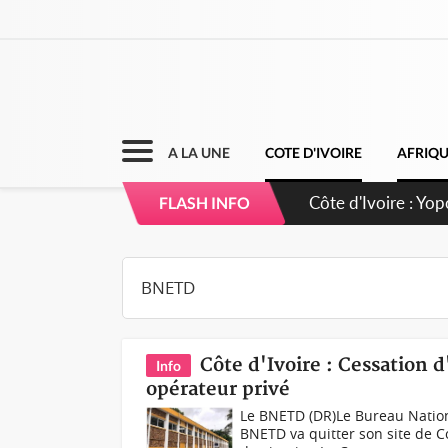
A LA UNE
COTE D'IVOIRE
AFRIQ
Côte d'Ivoire : CH
FLASH INFO
direction sur les
Côte d'Ivoire : Cessation
Info
opérateur privé
Le BNETD (DR)Le Bureau Natio
BNETD va quitter son site de C