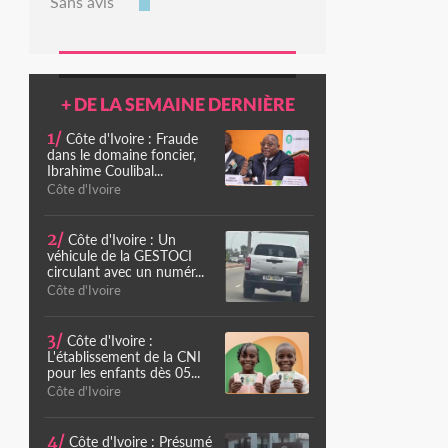
Sans avis
+ DE LA SEMAINE DERNIÈRE
1/
Côte d'Ivoire : Fraude
dans le domaine foncier,
Ibrahime Coulibal...
Côte d'Ivoire
2/
Côte d'Ivoire : Un
véhicule de la GESTOCI
circulant avec un numér...
Côte d'Ivoire
3/
Côte d'Ivoire :
L'établissement de la CNI
pour les enfants dès 05...
Côte d'Ivoire
4/
Côte d'Ivoire : Présumé