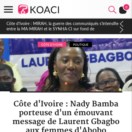
0
Côte d'Ivoire : Indépendance 2026, Thiam plaide pour un
environnement démocratique plus apaisé
CÔTE D'IVOIRE
POLITIQUE
Côte d'Ivoire : Nady Bamba
porteuse d'un émouvant
message de Laurent Gbagbo
aux femmes d'Abobo