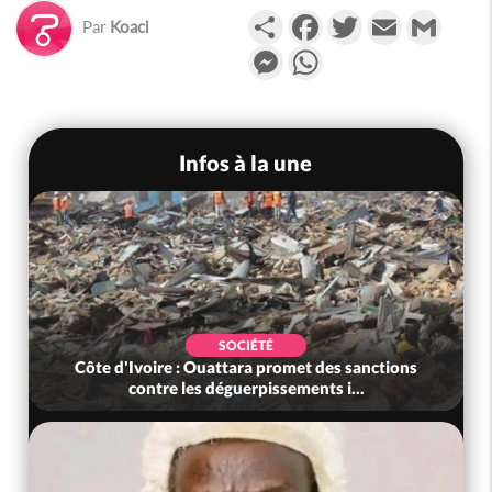
Partager
Facebook
Twitter
Email
Gmail
Par
Koaci
Messenger
WhatsApp
Infos à la une
SOCIÉTÉ
Côte d'Ivoire : Ouattara promet des sanctions
contre les déguerpissements i...