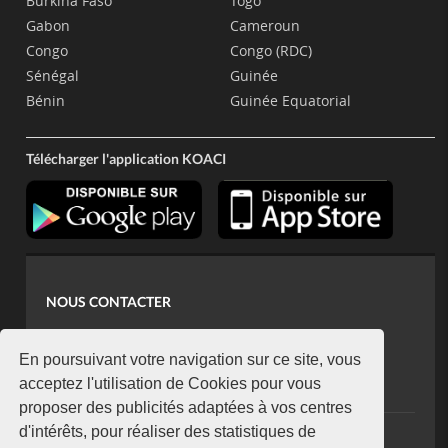
Burkina Faso
Togo
Gabon
Cameroun
Congo
Congo (RDC)
Sénégal
Guinée
Bénin
Guinée Equatorial
Télécharger l'application KOACI
NOUS CONTACTER
contact@koaci.com
koaci@yahoo.fr
En poursuivant votre navigation sur ce site, vous
+225 07 08 85 52 93
acceptez l'utilisation de Cookies pour vous
proposer des publicités adaptées à vos centres
d'intérêts, pour réaliser des statistiques de