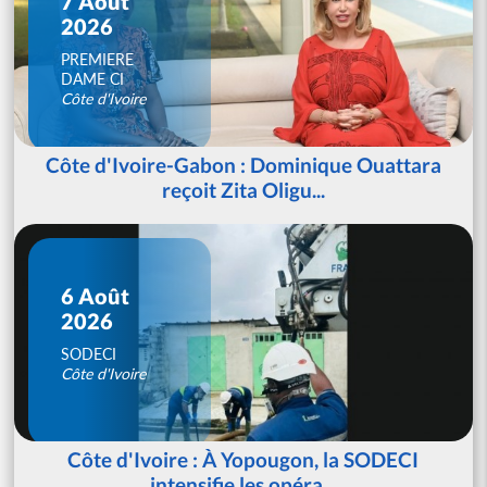
7 Août
2026
PREMIERE
DAME CI
Côte d'Ivoire
Côte d'Ivoire-Gabon : Dominique Ouattara
reçoit Zita Oligu...
6 Août
2026
SODECI
Côte d'Ivoire
Côte d'Ivoire : À Yopougon, la SODECI
intensifie les opéra...