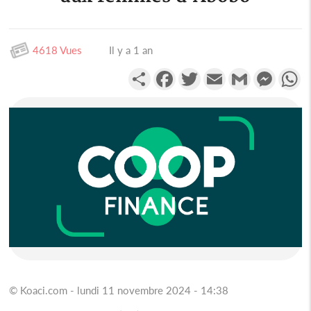
4618 Vues
Il y a 1 an
Partager
Facebook
Twitter
Email
Gmail
Messen
W
© Koaci.com - lundi 11 novembre 2024 - 14:38