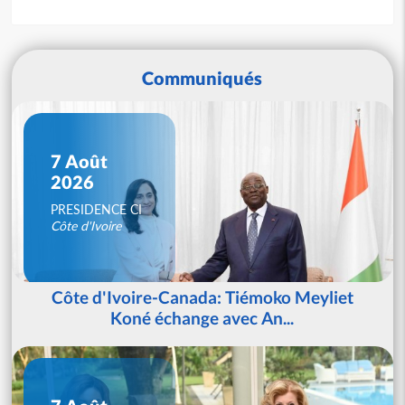
Communiqués
7 Août
2026
PRESIDENCE CI
Côte d'Ivoire
Côte d'Ivoire-Canada: Tiémoko Meyliet
Koné échange avec An...