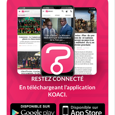
RESTEZ CONNECTÉ
En téléchargeant l'application
KOACI.