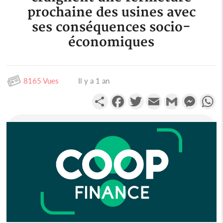
prochaine des usines avec
ses conséquences socio-
économiques
8165 Vues
Il y a 1 an
Partager
Facebook
Twitter
Email
Gmail
Messen
W