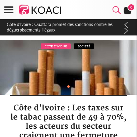
0
Côte d'Ivoire : Ouattara promet des sanctions contre les
déguerpissements illégaux
CÔTE D'IVOIRE
SOCIÉTÉ
Côte d'Ivoire : Les taxes sur
le tabac passent de 49 à 70%,
les acteurs du secteur
craignent une fermeture