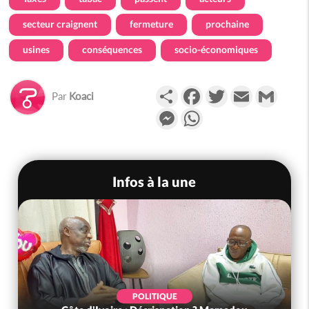
secteur craignent
fermeture
prochaine
usines
conséquences
socio-économiques
Partager
Facebook
Twitter
Email
Gmail
Par
Koaci
Messenger
WhatsApp
Infos à la une
POLITIQUE