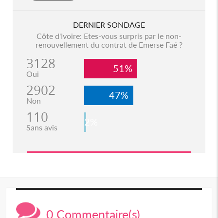
DERNIER SONDAGE
Côte d'Ivoire: Etes-vous surpris par le non-
renouvellement du contrat de Emerse Faé ?
3128
51%
Oui
2902
47%
Non
110
2%
Sans avis
0 Commentaire(s)