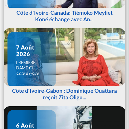
Côte d'Ivoire-Canada: Tiémoko Meyliet
Koné échange avec An...
7 Août
2026
PREMIERE
DAME CI
Côte d'Ivoire
Côte d'Ivoire-Gabon : Dominique Ouattara
reçoit Zita Oligu...
6 Août