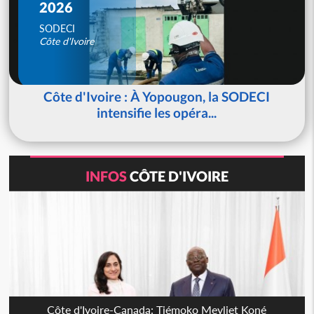
2026
SODECI
Côte d'Ivoire
Côte d'Ivoire : À Yopougon, la SODECI
intensifie les opéra...
INFOS
CÔTE D'IVOIRE
Côte d'Ivoire-Canada: Tiémoko Meyliet Koné