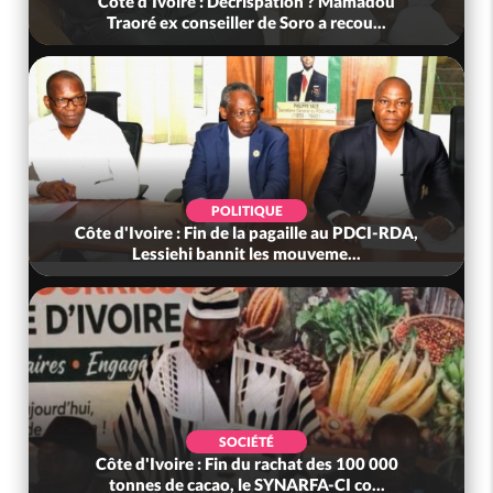
Côte d'Ivoire : Décrispation ? Mamadou
Traoré ex conseiller de Soro a recou...
POLITIQUE
Côte d'Ivoire : Fin de la pagaille au PDCI-RDA,
Lessiehi bannit les mouveme...
SOCIÉTÉ
Côte d'Ivoire : Fin du rachat des 100 000
tonnes de cacao, le SYNARFA-CI co...