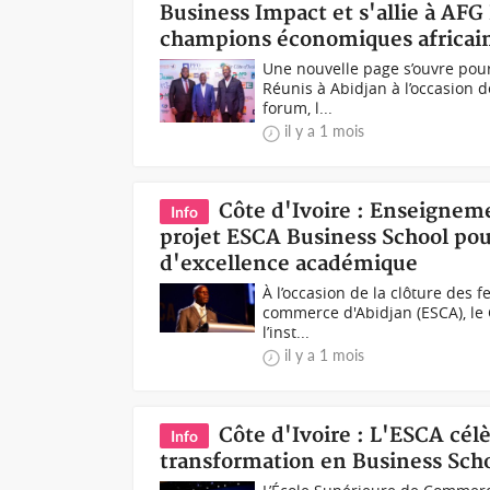
Business Impact et s'allie à AFG
champions économiques africai
Une nouvelle page s’ouvre pour
Réunis à Abidjan à l’occasion d
forum, l...
il y a 1 mois
Côte d'Ivoire : Enseignem
Info
projet ESCA Business School pou
d'excellence académique
À l’occasion de la clôture des 
commerce d'Abidjan (ESCA), le 
l’inst...
il y a 1 mois
Côte d'Ivoire : L'ESCA cél
Info
transformation en Business Scho