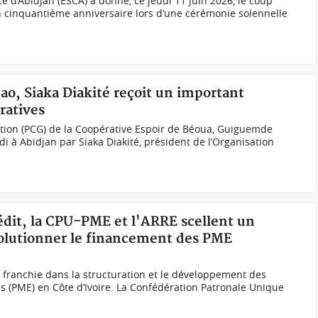
 d’Abidjan (ESCA) a donné, ce jeudi 11 juin 2026, le coup
n cinquantième anniversaire lors d’une cérémonie solennelle
cao, Siaka Diakité reçoit un important
ratives
stion (PCG) de la Coopérative Espoir de Béoua, Guiguemde
i à Abidjan par Siaka Diakité, président de l’Organisation
rédit, la CPU-PME et l'ARRE scellent un
volutionner le financement des PME
e franchie dans la structuration et le développement des
s (PME) en Côte d’Ivoire. La Confédération Patronale Unique