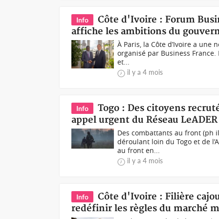
Côte d'Ivoire : Forum Bus
Info
affiche les ambitions du gouver
À Paris, la Côte d’Ivoire a une
organisé par Business France. 
et...
il y a 4 mois
Togo : Des citoyens recrut
Info
appel urgent du Réseau LeADER
Des combattants au front (ph i
déroulant loin du Togo et de l
au front en...
il y a 4 mois
Côte d'Ivoire : Filière caj
Info
redéfinir les règles du marché 