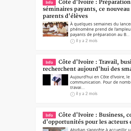
Côte d'Ivoire : Préparati
Info
séminaires payants, ce nouveau b
parents d'élèves
À quelques semaines du lancem
phénomène prend de l’ampleur 
payants de préparation au B...
il y a 2 mois
Côte d'Ivoire : Travail, bu
Info
recherchent aujourd'hui des sma
Aujourd’hui en Côte d’Ivoire, 
communication. Pour de nombreu
travai...
il y a 2 mois
Côte d'Ivoire : Business, c
Info
d'opportunités pour les acteurs
Abidjan s’apprête à accueillir