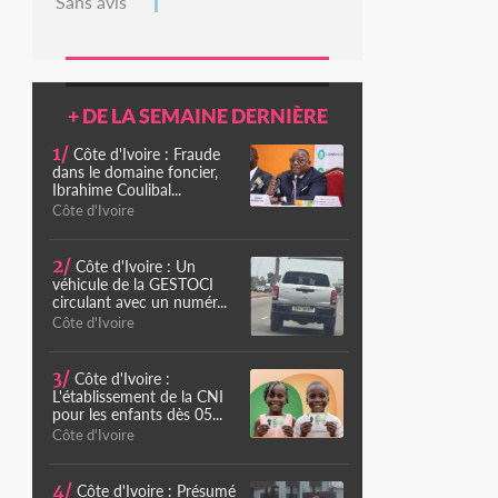
Sans avis
+ DE LA SEMAINE DERNIÈRE
1/
Côte d'Ivoire : Fraude
dans le domaine foncier,
Ibrahime Coulibal...
Côte d'Ivoire
2/
Côte d'Ivoire : Un
véhicule de la GESTOCI
circulant avec un numér...
Côte d'Ivoire
3/
Côte d'Ivoire :
L'établissement de la CNI
pour les enfants dès 05...
Côte d'Ivoire
4/
Côte d'Ivoire : Présumé