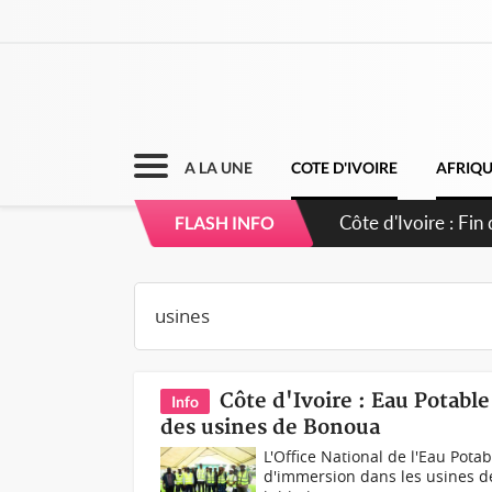
A LA UNE
COTE D'IVOIRE
AFRIQ
Côte d'Ivoire : O
FLASH INFO
Côte d'Ivoire : Eau Potab
Info
des usines de Bonoua
L'Office National de l'Eau Potab
d'immersion dans les usines d