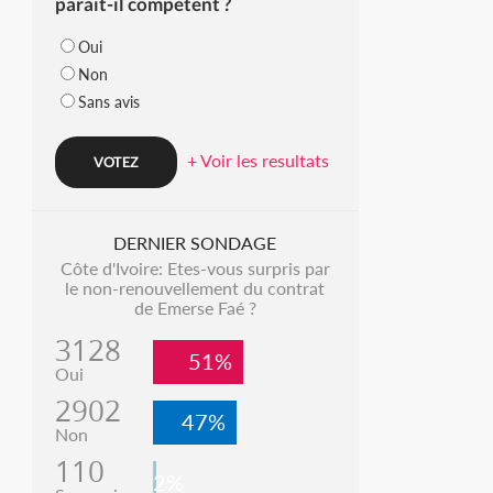
parait-il compétent ?
Oui
Non
Sans avis
+ Voir les resultats
DERNIER SONDAGE
Côte d'Ivoire: Etes-vous surpris par
le non-renouvellement du contrat
de Emerse Faé ?
3128
51%
Oui
2902
47%
Non
110
2%