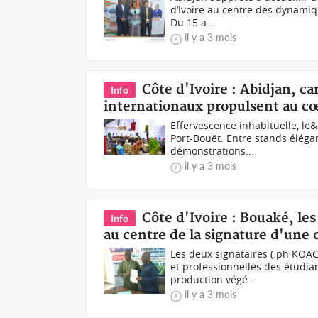
d’Ivoire au centre des dynamiq
Du 15 a...
il y a 3 mois
Côte d'Ivoire : Abidjan, ca
Info
internationaux propulsent au cœ
Effervescence inhabituelle, le&
Port-Bouët. Entre stands éléga
démonstrations...
il y a 3 mois
Côte d'Ivoire : Bouaké, les
Info
au centre de la signature d'une
Les deux signataires (.ph KOAC
et professionnelles des étudia
production végé...
il y a 3 mois