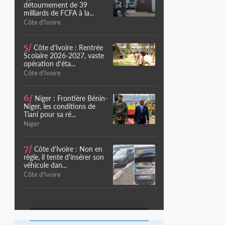
détournement de 39
milliards de FCFA à la...
Côte d'Ivoire
5/
Côte d'Ivoire : Rentrée
Scolaire 2026-2027, vaste
opération d'éta...
Côte d'Ivoire
6/
Niger : Frontière Bénin-
Niger, les conditions de
Tiani pour sa ré...
Niger
7/
Côte d'Ivoire : Non en
règle, il tente d'insérer son
véhicule dan...
Côte d'Ivoire