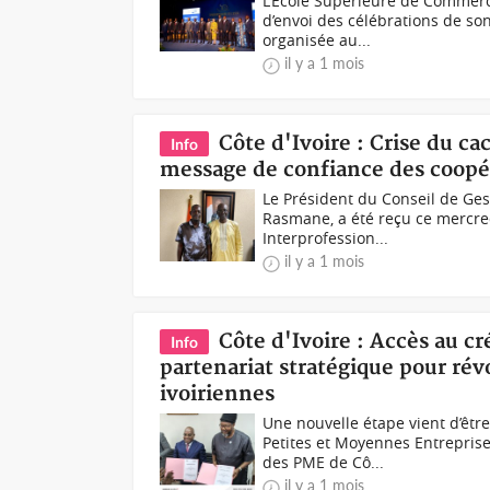
L’École Supérieure de Commerce
d’envoi des célébrations de so
organisée au...
il y a 1 mois
Côte d'Ivoire : Crise du ca
Info
message de confiance des coopé
Le Président du Conseil de Ge
Rasmane, a été reçu ce mercred
Interprofession...
il y a 1 mois
Côte d'Ivoire : Accès au c
Info
partenariat stratégique pour ré
ivoiriennes
Une nouvelle étape vient d’êtr
Petites et Moyennes Entreprise
des PME de Cô...
il y a 1 mois