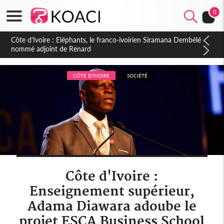
0
Cameroun : 5 combattants séparatistes neutralisés, le Mindef
dément les rumeurs d'exactions des civils
CÔTE D'IVOIRE
SOCIÉTÉ
Côte d'Ivoire :
Enseignement supérieur,
Adama Diawara adoube le
projet ESCA Business School