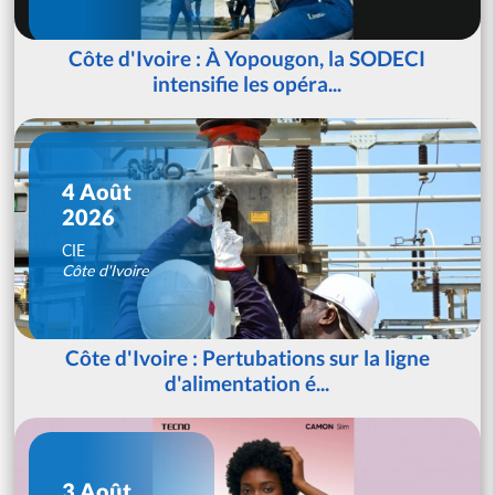
Côte d'Ivoire : À Yopougon, la SODECI
intensifie les opéra...
4 Août
2026
CIE
Côte d'Ivoire
Côte d'Ivoire : Pertubations sur la ligne
d'alimentation é...
3 Août