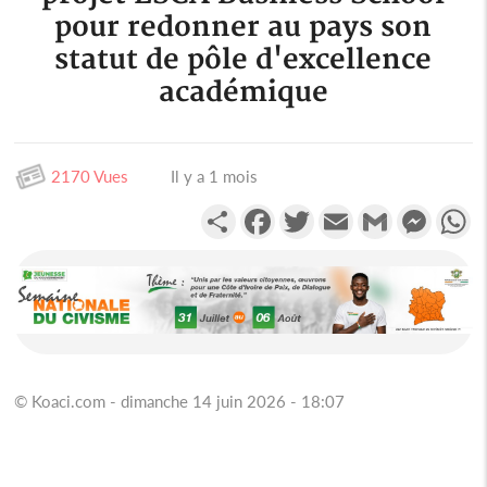
pour redonner au pays son
statut de pôle d'excellence
académique
2170 Vues
Il y a 1 mois
Partager
Facebook
Twitter
Email
Gmail
Messen
W
© Koaci.com - dimanche 14 juin 2026 - 18:07