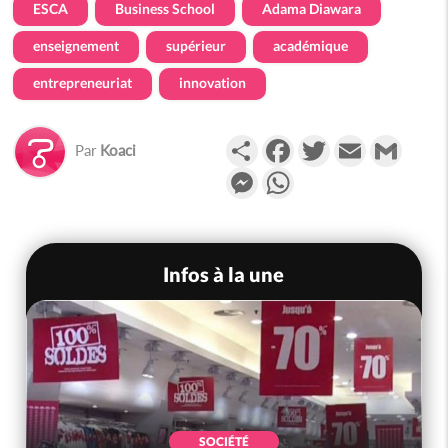
ESCA
Business School
Adama Diawara
enseignement
supérieur
académique
entrepreneuriat
innovation
Partager
Facebook
Twitter
Email
Gmail
Par
Koaci
Messenger
WhatsApp
Infos à la une
POLITIQUE