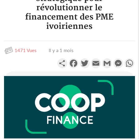
révolutionner le
financement des PME
ivoiriennes
1471 Vues
Il y a 1 mois
Partager
Facebook
Twitter
Email
Gmail
Messen
W