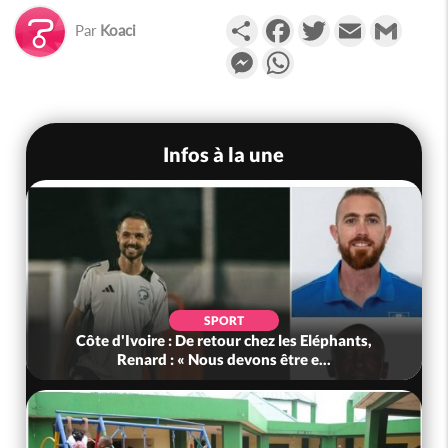
Partager
Facebook
Twitter
Email
Gmail
Par
Koaci
Messenger
WhatsApp
Infos à la une
POLITIQUE
ez les Eléphants,
Bénin : L'ancien président Patrice Tal
s être e...
tête du Sénat