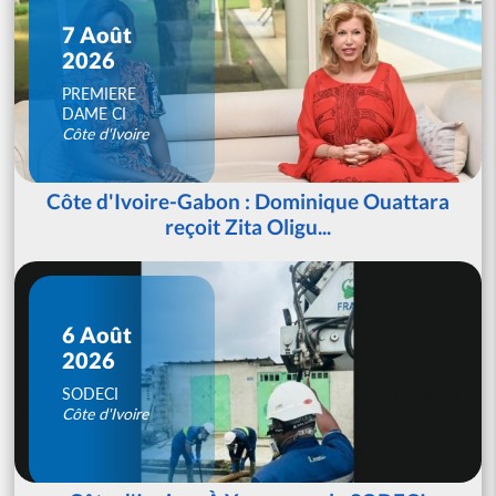
7 Août
2026
PREMIERE
DAME CI
Côte d'Ivoire
Côte d'Ivoire-Gabon : Dominique Ouattara
reçoit Zita Oligu...
6 Août
2026
SODECI
Côte d'Ivoire