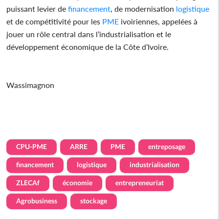
puissant levier de
financement
, de modernisation
logistique
et de compétitivité pour les
PME
ivoiriennes, appelées à
jouer un rôle central dans l’industrialisation et le
développement économique de la Côte d’Ivoire.
Wassimagnon
CPU-PME
ARRE
PME
entreposage
financement
logistique
industrialisation
ZLECAf
économie
entrepreneuriat
Agrobusiness
stockage