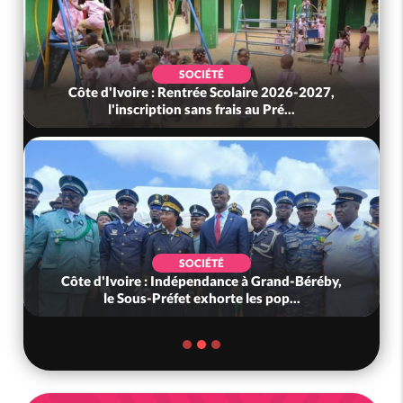
POLITIQUE
laire 2026-2027,
Ghana : Kenneth Adjei nommé minis
s au Pré...
Défense, Zanetor A-Rawlings à 
SOCIÉTÉ
e à Grand-Béréby,
Côte d'Ivoire : 02 gendarmes honor
 les pop...
pour saisie significative d'arme