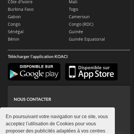
Côte d'Ivoire
Mali
Burkina Faso
Togo
Gabon
Cameroun
Congo
Congo (RDC)
Sénégal
Guinée
Bénin
Guinée Equatorial
Télécharger l'application KOACI
NOUS CONTACTER
contact@koaci.com
koaci@yahoo.fr
En poursuivant votre navigation sur ce site, vous
+225 07 08 85 52 93
acceptez l'utilisation de Cookies pour vous
proposer des publicités adaptées à vos centres