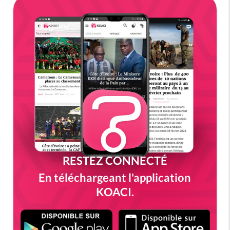
RESTEZ CONNECTÉ
En téléchargeant l'application
KOACI.