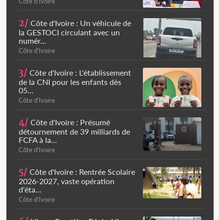
Côte d'Ivoire
2/
Côte d'Ivoire : Un véhicule de
la GESTOCI circulant avec un
numér...
Côte d'Ivoire
3/
Côte d'Ivoire : L'établissement
de la CNI pour les enfants dès
05...
Côte d'Ivoire
4/
Côte d'Ivoire : Présumé
détournement de 39 milliards de
FCFA à la...
Côte d'Ivoire
5/
Côte d'Ivoire : Rentrée Scolaire
2026-2027, vaste opération
d'éta...
Côte d'Ivoire