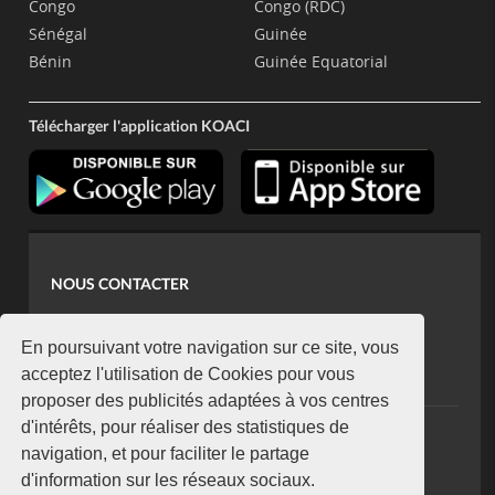
Congo
Congo (RDC)
Sénégal
Guinée
Bénin
Guinée Equatorial
Télécharger l'application KOACI
NOUS CONTACTER
contact@koaci.com
koaci@yahoo.fr
En poursuivant votre navigation sur ce site, vous
+225 07 08 85 52 93
acceptez l'utilisation de Cookies pour vous
proposer des publicités adaptées à vos centres
d'intérêts, pour réaliser des statistiques de
NEWSLETTER
navigation, et pour faciliter le partage
Restez connecté via notre newsletter
d'information sur les réseaux sociaux.