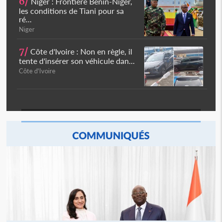
6/
Niger : Frontière Bénin-Niger,
les conditions de Tiani pour sa
ré...
Niger
7/
Côte d'Ivoire : Non en règle, il
tente d'insérer son véhicule dan...
Côte d'Ivoire
COMMUNIQUÉS