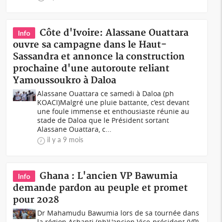
Côte d'Ivoire: Alassane Ouattara
Info
ouvre sa campagne dans le Haut-
Sassandra et annonce la construction
prochaine d'une autoroute reliant
Yamoussoukro à Daloa
Alassane Ouattara ce samedi à Daloa (ph
KOACI)Malgré une pluie battante, c’est devant
une foule immense et enthousiaste réunie au
stade de Daloa que le Président sortant
Alassane Ouattara, c...
il y a 9 mois
Ghana : L'ancien VP Bawumia
Info
demande pardon au peuple et promet
pour 2028
Dr Mahamudu Bawumia lors de sa tournée dans
la région Ashanti (ph)L'ancien Vice-président (VP)