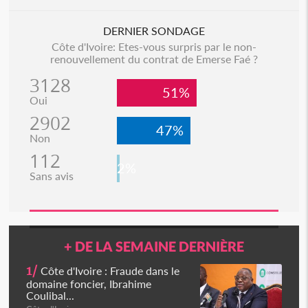
DERNIER SONDAGE
Côte d'Ivoire: Etes-vous surpris par le non-
renouvellement du contrat de Emerse Faé ?
3128
51%
Oui
2902
47%
Non
112
2%
Sans avis
+ DE LA SEMAINE DERNIÈRE
1/
Côte d'Ivoire : Fraude dans le
domaine foncier, Ibrahime
Coulibal...