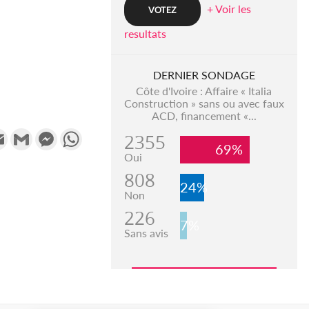
+ Voir les
resultats
DERNIER SONDAGE
Côte d'Ivoire : Affaire « Italia
Construction » sans ou avec faux
ACD, financement «...
k
tter
Email
Gmail
Messenger
WhatsApp
2355
69%
Oui
808
24%
Non
226
7%
Sans avis