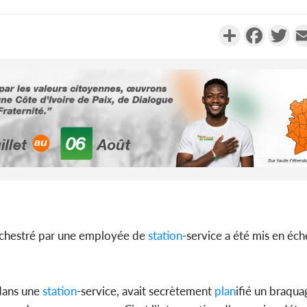
Partager
Faceboo
Twi
Côte d'Ivo
2026, 
battant de
Côte d'Ivo
rchestré par une employée de
station
-service a été mis en éch
socié
gouverneme
 dans une
station
-service, avait secrètement
plan
ifié un braqua