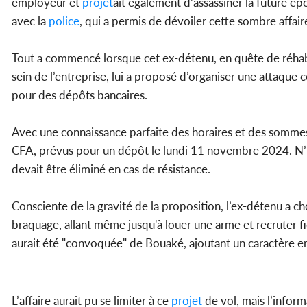
employeur et
projet
ait également d’assassiner la future é
avec la
police
, qui a permis de dévoiler cette sombre affair
Tout a commencé lorsque cet ex-détenu, en quête de réhabili
sein de l’entreprise, lui a proposé d’organiser une attaque 
pour des dépôts bancaires.
Avec une connaissance parfaite des horaires et des sommes 
CFA, prévus pour un dépôt le lundi 11 novembre 2024. N’hési
devait être éliminé en cas de résistance.
Consciente de la gravité de la proposition, l’ex-détenu a cho
braquage, allant même jusqu'à louer une arme et recruter 
aurait été "convoquée" de Bouaké, ajoutant un caractère enc
L’affaire aurait pu se limiter à ce
projet
de vol, mais l’info