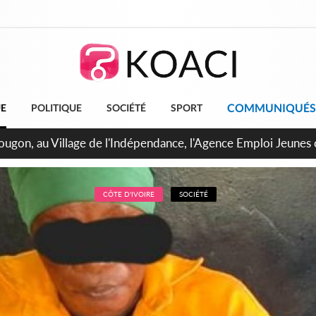
COMMUNIQUÉS
UE
POLITIQUE
SOCIÉTÉ
SPORT
 de Treichville, après la fronde, les agents contractuels obti
arriérés du SMIG 2023
CÔTE D'IVOIRE
SOCIÉTÉ