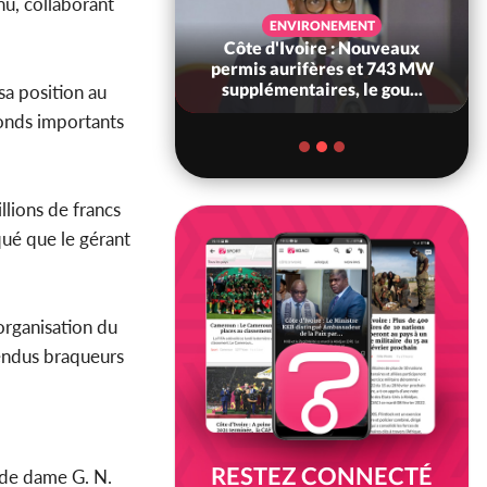
nu, collaborant
SANTÉ
ENVIRONEMENT
Ivoire : Réforme
Côte d'Ivoire : Nouveaux
, le gouvernement
permis aurifères et 743 MW
 ses structures...
supplémentaires, le gou...
sa position au
fonds importants
llions de francs
qué que le gérant
'organisation du
tendus braqueurs
RESTEZ CONNECTÉ
 de dame G. N.