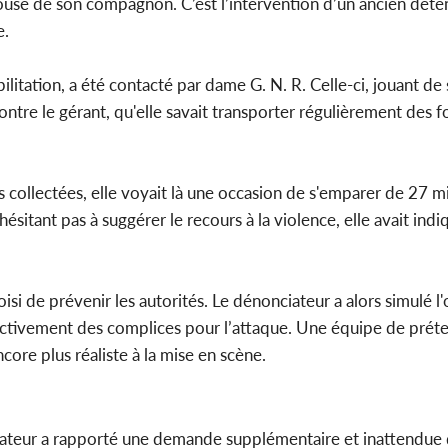
pouse de son compagnon. C’est l’intervention d’un ancien déte
e.
Côte d'
sanitaire
modernise
tation, a été contacté par dame G. N. R. Celle-ci, jouant de 
contre le gérant, qu'elle savait transporter régulièrement des 
collectées, elle voyait là une occasion de s'emparer de 27 mi
tant pas à suggérer le recours à la violence, elle avait indi
isi de prévenir les autorités. Le dénonciateur a alors simulé l
fictivement des complices pour l’attaque. Une équipe de pré
ore plus réaliste à la mise en scène.
rmateur a rapporté une demande supplémentaire et inattendue