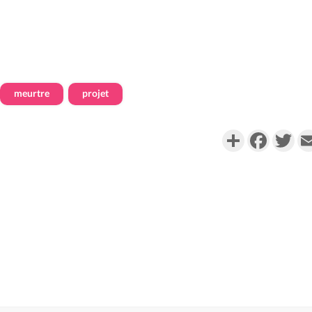
meurtre
projet
Partager
Faceboo
Twi