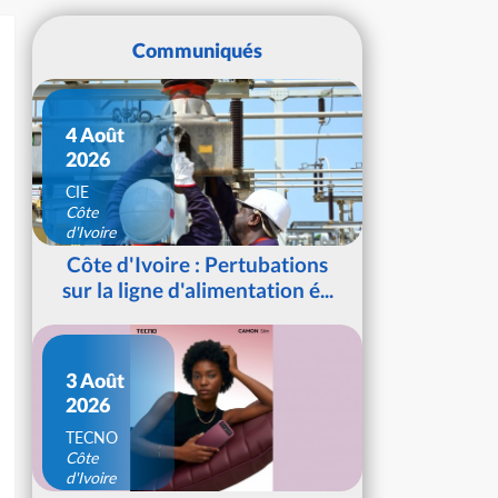
Communiqués
4 Août
2026
CIE
Côte
d'Ivoire
Côte d'Ivoire : Pertubations
sur la ligne d'alimentation é...
3 Août
2026
TECNO
Côte
d'Ivoire