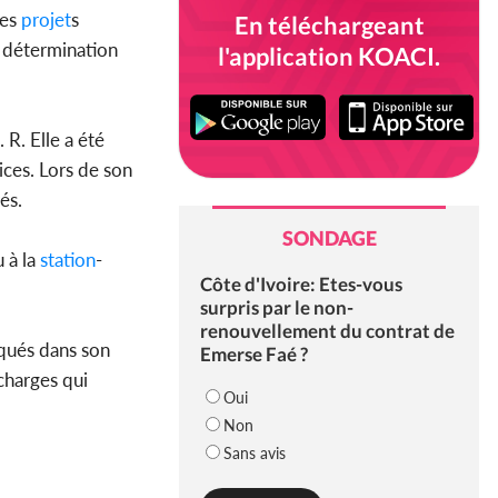
ses
projet
s
En téléchargeant
a détermination
l'application KOACI.
 R. Elle a été
ices. Lors de son
és.
SONDAGE
u à la
station
-
Côte d'Ivoire: Etes-vous
surpris par le non-
renouvellement du contrat de
iqués dans son
Emerse Faé ?
 charges qui
Oui
Non
Sans avis