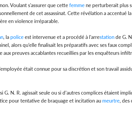
gnon. Voulant s'assurer que cette
femme
ne perturberait plus 
sonnellement de cet assassinat. Cette révélation a accentué l
ère en violence irréparable.
an
, la
police
est intervenue et a procédé à l'arre
station
de G. N.
el, alors qu’elle finalisait les préparatifs avec ses faux compl
ce aux preuves accablantes recueillies par les enquêteurs infiltr
l’employée était connue pour sa discrétion et son travail assid
 G. N. R. agissait seule ou si d’autres complices étaient impl
ice pour tentative de braquage et incitation au
meurtre
, des