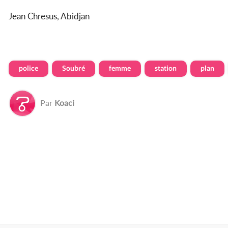
Jean Chresus, Abidjan
police
Soubré
femme
station
plan
Par
Koaci