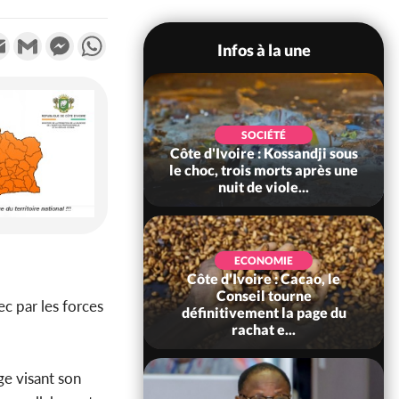
k
tter
Email
Gmail
Messenger
WhatsApp
Infos à la une
POLITIQUE
SOCIÉTÉ
ire : Indépendance
Côte d'Ivoire : Kossandji sous
Yopougon coeur
le choc, trois morts après une
 la célébration...
nuit de viole...
ECONOMIE
Côte d'Ivoire : Cacao, le
SOCIÉTÉ
ire : Réforme de la
Conseil tourne
ec par les forces
té civile, le
définitivement la page du
nt valide six dé...
rachat e...
ge visant son