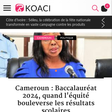
0
Côte d'Ivoire : Séileu, la célébration de la fête nationale
transformée en vaste campagne contre les produits
dépigmentants dangereux
CAMEROUN
POLITIQUE
Cameroun : Baccalauréat
2024, quand l'équité
bouleverse les résultats
scolaires