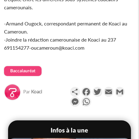
camerounais.
-Armand Ougock, correspondant permanent de Koaci au
Cameroun.
-Joindre la rédaction camerounaise de Koaci au 237
691154277-oucameroun@koaci.com
Baccalauréat
Partager
Facebook
Twitter
Email
Gmail
Par
Koaci
Messenger
WhatsApp
Infos à la une