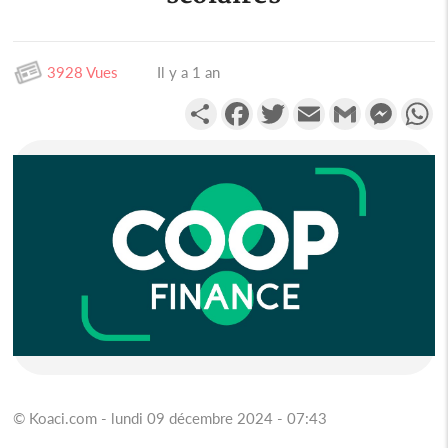
3928 Vues
Il y a 1 an
Partager
Facebook
Twitter
Email
Gmail
Messen
W
© Koaci.com - lundi 09 décembre 2024 - 07:43