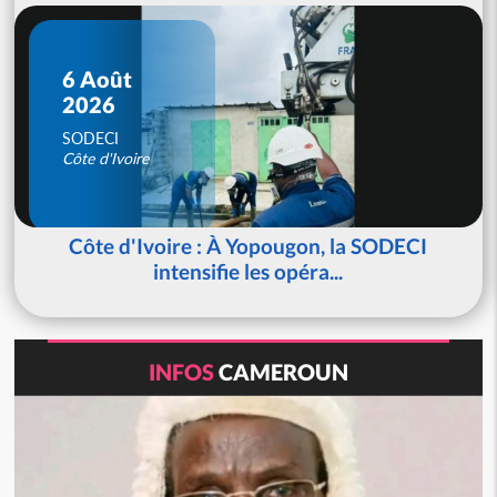
6 Août
2026
SODECI
Côte d'Ivoire
Côte d'Ivoire : À Yopougon, la SODECI
intensifie les opéra...
INFOS
CAMEROUN