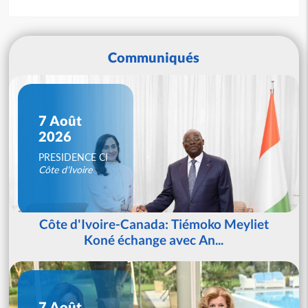
Communiqués
7 Août
2026
PRESIDENCE CI
Côte d'Ivoire
Côte d'Ivoire-Canada: Tiémoko Meyliet
Koné échange avec An...
7 Août