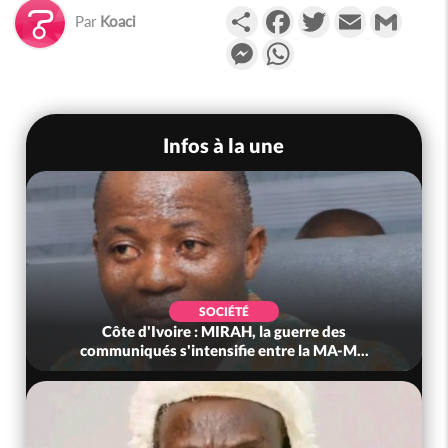
Partager
Facebook
Twitter
Email
Gmail
Par
Koaci
Messenger
WhatsApp
Infos à la une
SOCIÉTÉ
Côte d'Ivoire : MIRAH, la guerre des
communiqués s'intensifie entre la MA-M...