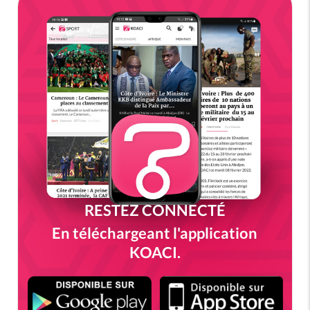
RESTEZ CONNECTÉ
En téléchargeant l'application
KOACI.