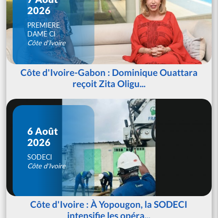
2026
PREMIERE
DAME CI
Côte d'Ivoire
Côte d'Ivoire-Gabon : Dominique Ouattara
reçoit Zita Oligu...
6 Août
2026
SODECI
Côte d'Ivoire
Côte d'Ivoire : À Yopougon, la SODECI
intensifie les opéra...