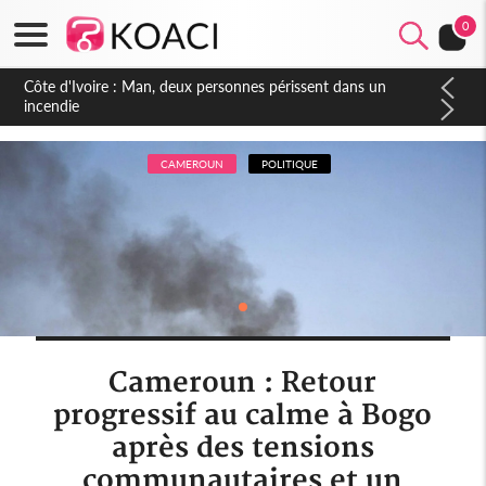
0
Côte d'Ivoire : Séileu, la célébration de la fête nationale
transformée en vaste campagne contre les produits
dépigmentants dangereux
CAMEROUN
POLITIQUE
Cameroun : Retour
progressif au calme à Bogo
après des tensions
communautaires et un