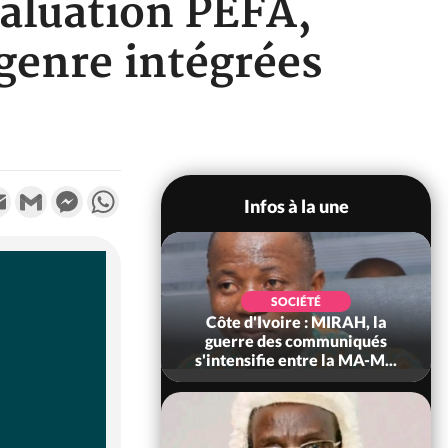
aluation PEFA,
 genre intégrées
k
tter
Email
Gmail
Messenger
WhatsApp
Infos à la une
SOCIÉTÉ
SOCIÉTÉ
voire : Man, deux
Côte d'Ivoire : MIRAH, la
périssent dans un
guerre des communiqués
incendie
s'intensifie entre la MA-M...