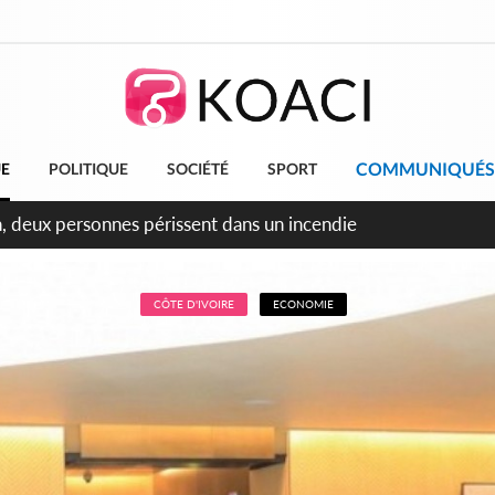
COMMUNIQUÉS
UE
POLITIQUE
SOCIÉTÉ
SPORT
leu, la célébration de la fête nationale transformée en vaste 
ngereux
CÔTE D'IVOIRE
ECONOMIE