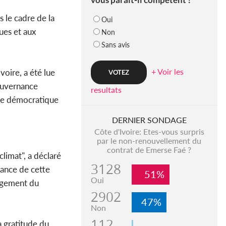
 le cadre de la
Oui
ues et aux
Non
Sans avis
+ Voir les
oire, a été lue
ouvernance
resultats
ce démocratique
DERNIER SONDAGE
Côte d'Ivoire: Etes-vous surpris
par le non-renouvellement du
contrat de Emerse Faé ?
limat", a déclaré
3128
tance de cette
51%
Oui
gagement du
2902
47%
Non
112
a gratitude du