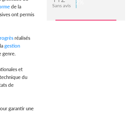
2%
Sans avis
orme
de la
sives ont permis
rogrès
réalisés
la
gestion
e genre.
tionales et
 technique du
tats de
our garantir une