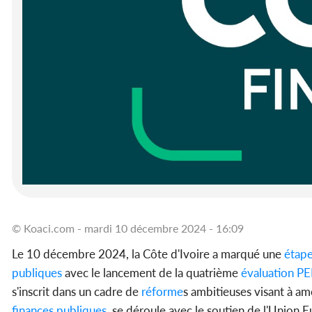
© Koaci.com - mardi 10 décembre 2024 - 16:09
Le 10 décembre 2024, la Côte d'Ivoire a marqué une
étap
publiques
avec le lancement de la quatrième
évaluation
PE
s'inscrit dans un cadre de
réforme
s ambitieuses visant à amé
finances
publiques
, se déroule avec le soutien de l'Unio