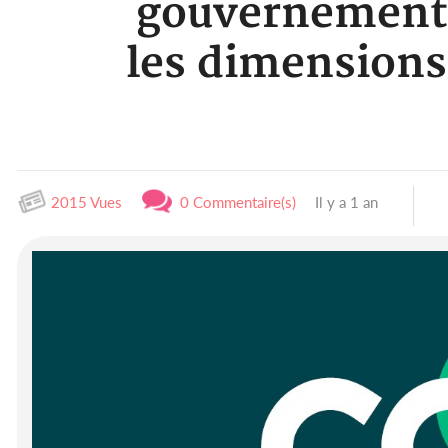
gouvernement 
les dimensions 
2015 Vues
0 Commentaire(s)
Il y a 1 an