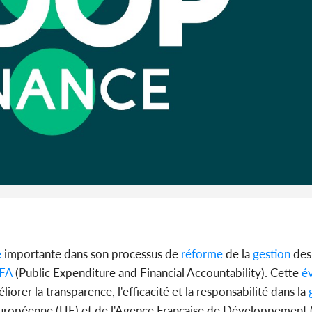
Côte d'Ivo
son coll
million
Côte 
anni
l'Indépend
Dé
e
importante dans son processus de
réforme
de la
gestion
des
FA
(Public Expenditure and Financial Accountability). Cette
év
liorer la transparence, l'efficacité et la responsabilité dans la
g
n Européenne (UE) et de l'Agence Française de Développement