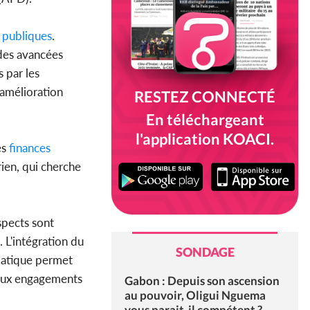
publiques
.
 des avancées
s par les
'amélioration
RESTEZ CONNECTÉ
En téléchargeant
l'application KOACI.
s
finances
rien, qui cherche
spects sont
L'intégration du
SONDAGE
imatique permet
 aux engagements
Gabon : Depuis son ascension
au pouvoir, Oligui Nguema
vous parait-il compétent ?