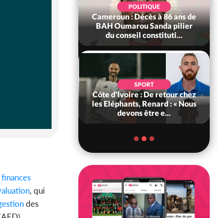
SOCIÉTÉ
POLITIQUE
ire : Daloa, il tue
Cameroun : Décès à 86 ans de
ègue et cache 38
BAH Oumarou Sanda pilier
s dans une fo...
du conseil constituti...
POLITIQUE
d'Ivoire : 66e
SPORT
versaire de
Côte d'Ivoire : De retour chez
ance, les Forces de
les Eléphants, Renard : « Nous
fense e...
devons être e...
finances
aluation
, qui
estion
des
 (AFD).