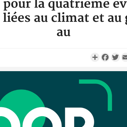
pour la quatrième év
liées au climat et au
au
Partager
Faceboo
Twi
Côte d'I
personnes 