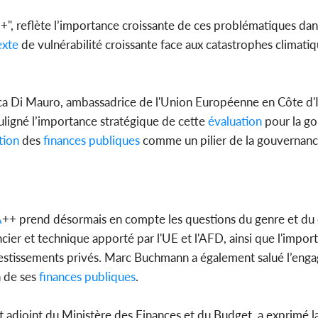
+", reflète l’importance croissante de ces problématiques dans
exte
de vulnérabilité croissante face aux catastrophes climatiq
ca Di Mauro, ambassadrice de l'Union Européenne en Côte d'Iv
ligné l’importance stratégique de cette
évaluation
pour la g
tion
des
finances
publiques
comme un pilier de la gouvernan
A
++ prend désormais en compte les questions du genre et du c
cier et technique apporté par l'UE et l'AFD, ainsi que l'impor
nvestissements privés. Marc Buchmann a également salué l’en
 de ses
finances
publiques
.
 adjoint du Ministère des Finances et du Budget, a exprimé l