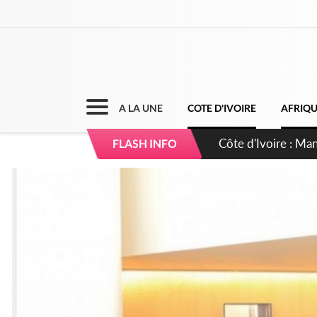
A LA UNE
COTE D'IVOIRE
AFRIQ
Côte d'Ivoire : Séi
FLASH INFO
dépigmentants da