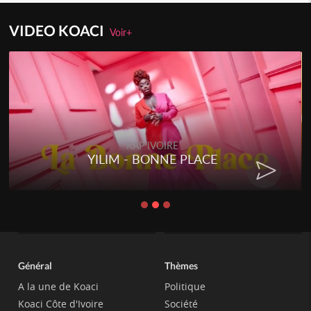
VIDEO KOACI
Voir+
RAP IVOIRE
YILIM - BONNE PLACE
Général
Thèmes
A la une de Koaci
Politique
Koaci Côte d'Ivoire
Société