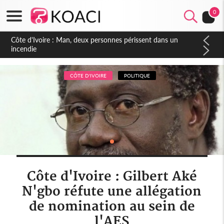
0
Côte d'Ivoire : Séileu, la célébration de la fête nationale
transformée en vaste campagne contre les produits
dépigmentants dangereux
CÔTE D'IVOIRE
POLITIQUE
Côte d'Ivoire : Gilbert Aké
N'gbo réfute une allégation
de nomination au sein de
l'AES