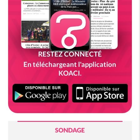
RESTEZ CONNECTÉ
En téléchargeant l'application
KOACI.
SONDAGE