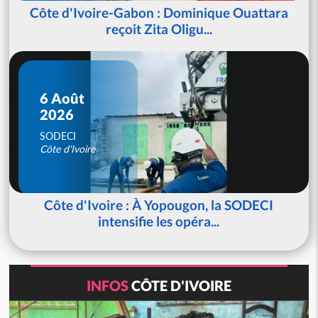
Côte d'Ivoire-Gabon : Dominique Ouattara
reçoit Zita Oligu...
6 Août
2026
SODECI
Côte d'Ivoire
Côte d'Ivoire : À Yopougon, la SODECI
intensifie les opéra...
INFOS
CÔTE D'IVOIRE