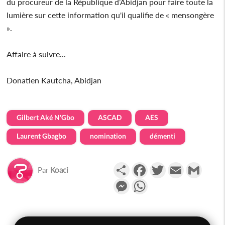
du procureur de la République d’Abidjan pour faire toute la
lumière sur cette information qu'il qualifie de « mensongère
».
Affaire à suivre...
Donatien Kautcha, Abidjan
Gilbert Aké N'Gbo
ASCAD
AES
Laurent Gbagbo
nomination
démenti
Partager
Facebook
Twitter
Email
Gmail
Par
Koaci
Messenger
WhatsApp