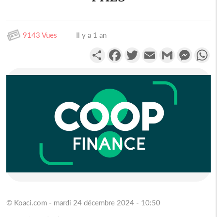
9143 Vues
Il y a 1 an
Partager
Facebook
Twitter
Email
Gmail
Messen
W
© Koaci.com - mardi 24 décembre 2024 - 10:50