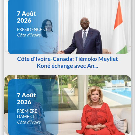
7 Août
2026
PRESIDENCE CI
Côte d'Ivoire
Côte d'Ivoire-Canada: Tiémoko Meyliet
Koné échange avec An...
7 Août
2026
PREMIERE
DAME CI
Côte d'Ivoire