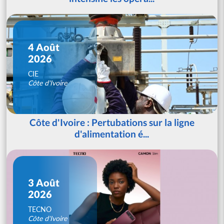
4 Août
2026
CIE
Côte d'Ivoire
Côte d'Ivoire : Pertubations sur la ligne
d'alimentation é...
3 Août
2026
TECNO
Côte d'Ivoire