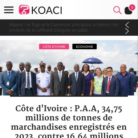
0
Nigeria : Le Togo et le Cameroun principaux acheteurs des
produits de la raffinerie Dangote en juillet
CÔTE D'IVOIRE
ECONOMIE
Côte d'Ivoire : P.A.A, 34,75
millions de tonnes de
marchandises enregistrés en
2023, contre 16,64 millions