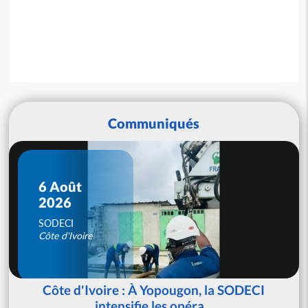
Communiqués
6 Août
2026
SODECI
Côte d'Ivoire
Côte d'Ivoire : À Yopougon, la SODECI
intensifie les opéra...