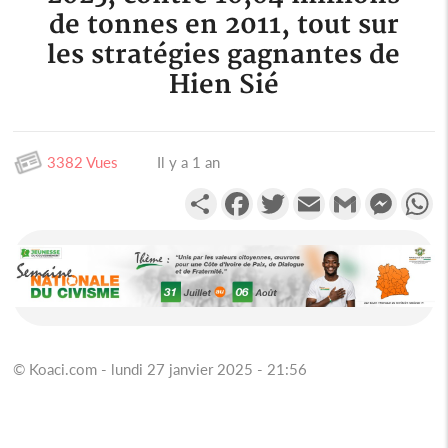
de tonnes en 2011, tout sur
les stratégies gagnantes de
Hien Sié
3382 Vues
Il y a 1 an
Partager
Facebook
Twitter
Email
Gmail
Messen
W
© Koaci.com - lundi 27 janvier 2025 - 21:56