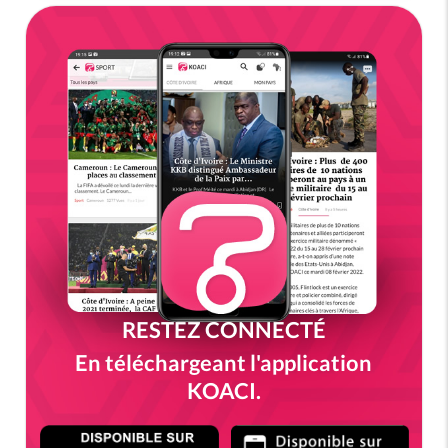
RESTEZ CONNECTÉ
En téléchargeant l'application
KOACI.