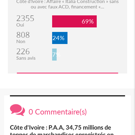
Côte d'Ivoire : Affaire « Italia Construction » sans
ou avec faux ACD, financement «...
2355
69%
Oui
808
24%
Non
226
7%
Sans avis
0 Commentaire(s)
Côte d'Ivoire : P.A.A, 34,75 millions de
tonnes de marchandises enregistrés en