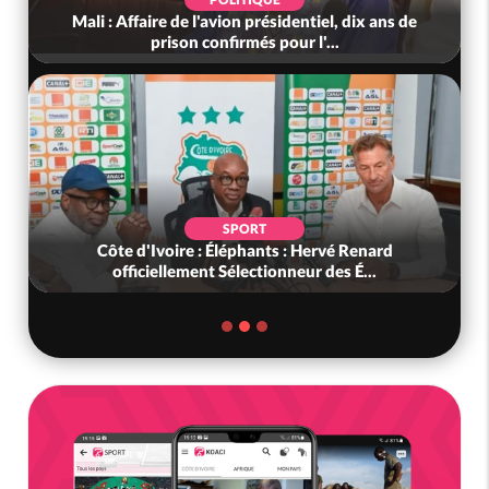
ix ans de
Côte d'Ivoire : Indépendance 2026, le discour
très attendu du PR Alassane...
SPORT
enard
Côte d'Ivoire : Election FIF, le frère de feu Sidy
...
Diallo se lance dans la...