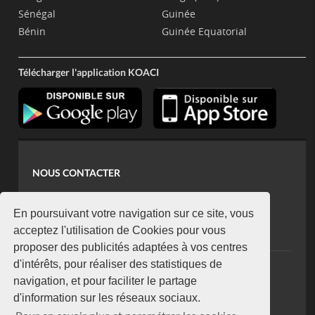
Sénégal
Guinée
Bénin
Guinée Equatorial
Télécharger l'application KOACI
NOUS CONTACTER
contact@koaci.com
koaci@yahoo.fr
En poursuivant votre navigation sur ce site, vous
+225 07 08 85 52 93
acceptez l'utilisation de Cookies pour vous
proposer des publicités adaptées à vos centres
d'intérêts, pour réaliser des statistiques de
NEWSLETTER
navigation, et pour faciliter le partage
Restez connecté via notre newsletter
d'information sur les réseaux sociaux.
S'abonner