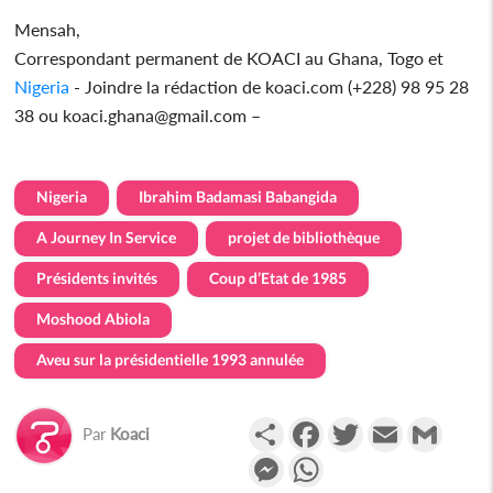
Mensah,
Correspondant permanent de KOACI au Ghana, Togo et
Nigeria
- Joindre la rédaction de koaci.com (+228) 98 95 28
38 ou koaci.ghana@gmail.com –
Nigeria
Ibrahim Badamasi Babangida
A Journey In Service
projet de bibliothèque
Présidents invités
Coup d’Etat de 1985
Moshood Abiola
Aveu sur la présidentielle 1993 annulée
Partager
Facebook
Twitter
Email
Gmail
Par
Koaci
Messenger
WhatsApp