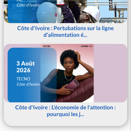
Côte d'Ivoire
Côte d'Ivoire : Pertubations sur la ligne
d'alimentation é...
3 Août
2026
TECNO
Côte d'Ivoire
Côte d'Ivoire : L'économie de l'attention :
pourquoi les j...