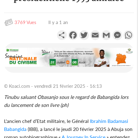
3769 Vues
Il y a 1 an
Partager
Facebook
Twitter
Email
Gmail
Messen
W
© Koaci.com - vendredi 21 février 2025 - 16:13
Tinubu saluant Obasanjo sous le regard de Babangida lors
du lancement de son livre (ph)
L'ancien chef d’Etat militaire, le Général
Ibrahim Badamasi
Babangida
(IBB), a lancé le jeudi 20 février 2025 à Abuja son
roman autobiographique «
A Journey In Service
» entendez