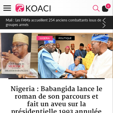
0
Mali : Les FAMa accueillent 254 anciens combattants issus de
groupes armés
NIGERIA
POLITIQUE
Nigeria : Babangida lance le
roman de son parcours et
fait un aveu sur la
présidentielle 1993 annulée