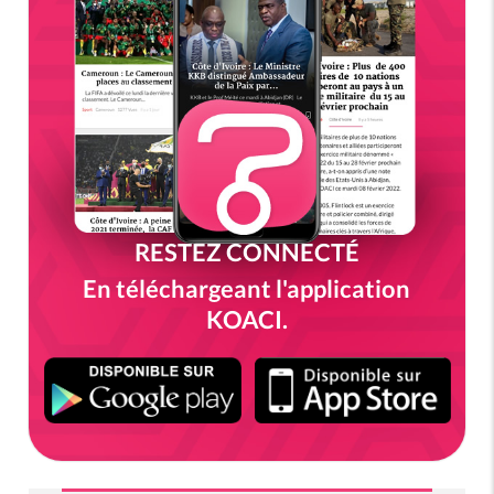
RESTEZ CONNECTÉ
En téléchargeant l'application
KOACI.