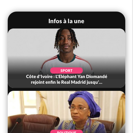
Infos à la une
POLITIQUE
mandé
Côte d'Ivoire : PDCI, « affaire paiement des 1
...
ans d'arriérés » de Thiam a...
POLITIQUE