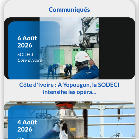
Communiqués
6 Août
2026
SODECI
Côte d'Ivoire
Côte d'Ivoire : À Yopougon, la SODECI
intensifie les opéra...
4 Août
2026
CIE