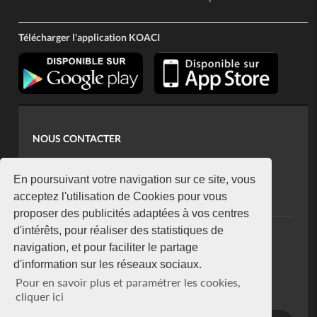
Télécharger l'application KOACI
NOUS CONTACTER
contact@koaci.com
koaci@yahoo.fr
En poursuivant votre navigation sur ce site, vous
+225 07 08 85 52 93
acceptez l'utilisation de Cookies pour vous
proposer des publicités adaptées à vos centres
d'intérêts, pour réaliser des statistiques de
NEWSLETTER
navigation, et pour faciliter le partage
Restez connecté via notre newsletter
d'information sur les réseaux sociaux.
S'abonner
Pour en savoir plus et paramétrer les cookies,
Se désabonner
cliquer ici