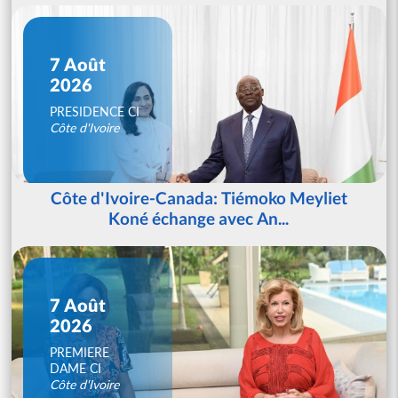
7 Août
2026
PRESIDENCE CI
Côte d'Ivoire
Côte d'Ivoire-Canada: Tiémoko Meyliet
Koné échange avec An...
7 Août
2026
PREMIERE
DAME CI
Côte d'Ivoire