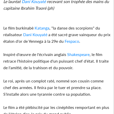
Le lauréat
Dani Kouyaté
recevant son trophée des mains du
capitaine Ibrahim Traoré (ph)
Le film burkinabè
Katanga
, "la danse des scorpions" du
réalisateur
Dani Kouyaté
a été sacré grave vainqueur du prix
étalon d'or de Yennega à la 29e du
Fespaco
.
Inspiré d'œuvre de l'écrivain anglais
Shakespeare
, le film
retrace l'histoire politique d'un puissant chef d'état. Il traite
de l'amitié, de la trahison et du pouvoir.
Le roi, après un complot raté, nommé son cousin comme
chef des armées. Il finira par le tuer et prendre sa place.
S'installe alors une tyrannie contre sa population.
Le film a été plébiscité par les cinéphiles remportant en plus
de l'étalon d'or, le prix du grand public.