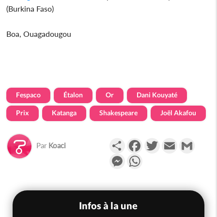
(Burkina Faso)
Boa, Ouagadougou
Fespaco
Étalon
Or
Dani Kouyaté
Prix
Katanga
Shakespeare
Joël Akafou
Partager
Facebook
Twitter
Email
Gmail
Par
Koaci
Messenger
WhatsApp
Infos à la une