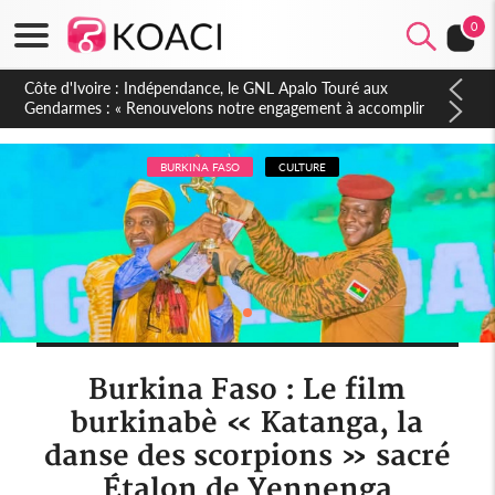
0
Sierra Leone : Un projet de réforme constitutionnelle en
gestation, points clés des amendements, un exclu d'avance
BURKINA FASO
CULTURE
Burkina Faso : Le film
burkinabè « Katanga, la
danse des scorpions » sacré
Étalon de Yennenga