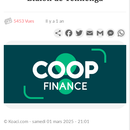
5453 Vues
Il y a 1 an
Partager
Facebook
Twitter
Email
Gmail
Messen
W
© Koaci.com - samedi 01 mars 2025 - 21:01