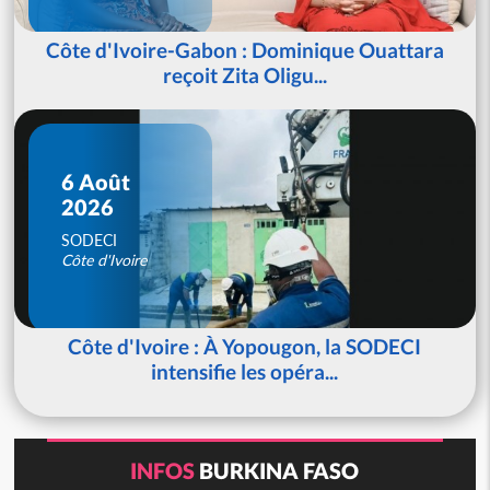
Côte d'Ivoire-Gabon : Dominique Ouattara
reçoit Zita Oligu...
6 Août
2026
SODECI
Côte d'Ivoire
Côte d'Ivoire : À Yopougon, la SODECI
intensifie les opéra...
INFOS
BURKINA FASO