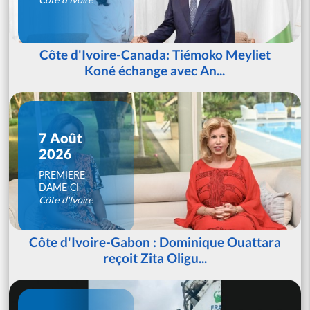
Côte d'Ivoire-Canada: Tiémoko Meyliet
Koné échange avec An...
7 Août
2026
PREMIERE
DAME CI
Côte d'Ivoire
Côte d'Ivoire-Gabon : Dominique Ouattara
reçoit Zita Oligu...