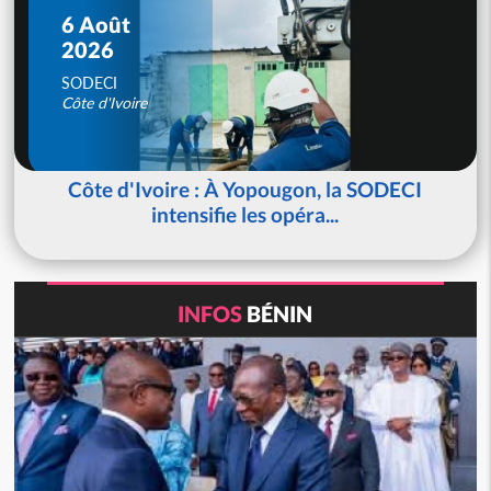
6 Août
2026
SODECI
Côte d'Ivoire
Côte d'Ivoire : À Yopougon, la SODECI
intensifie les opéra...
INFOS
BÉNIN