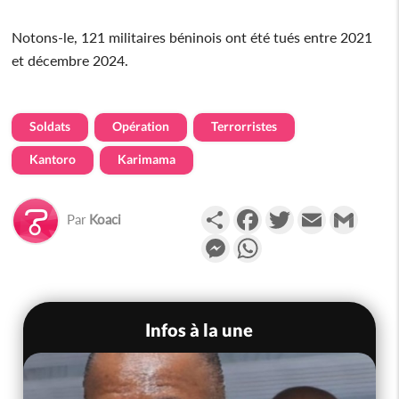
Notons-le, 121 militaires béninois ont été tués entre 2021
et décembre 2024.
Soldats
Opération
Terrorristes
Kantoro
Karimama
Partager
Facebook
Twitter
Email
Gmail
Par
Koaci
Messenger
WhatsApp
Infos à la une