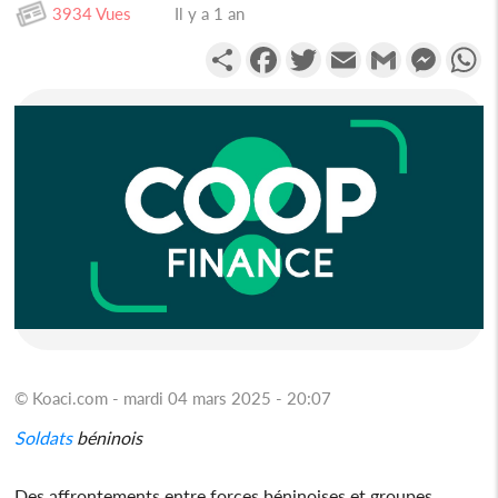
3934 Vues
Il y a 1 an
Partager
Facebook
Twitter
Email
Gmail
Messen
W
© Koaci.com - mardi 04 mars 2025 - 20:07
Soldats
béninois
Des affrontements entre forces béninoises et groupes