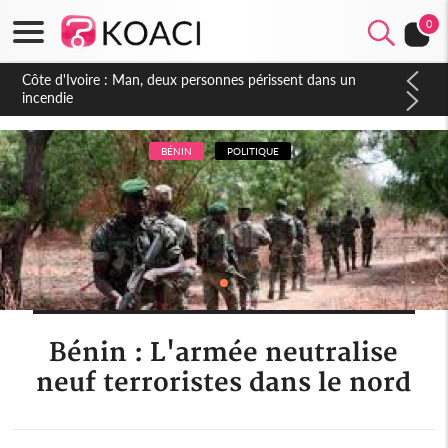
0
Côte d'Ivoire : Séileu, la célébration de la fête nationale
transformée en vaste campagne contre les produits
dépigmentants dangereux
BÉNIN
POLITIQUE
Bénin : L'armée neutralise
neuf terroristes dans le nord