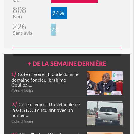
808
24%
Non
226
7%
Sans avis
+ DE LA SEMAINE DERNIÈRE
1/
Côte d'Ivoire : Fraude dans le
domaine foncier, Ibrahime
Coulibal...
Côte d'Ivoire
2/
Côte d'Ivoire : Un véhicule de
la GESTOCI circulant avec un
numér...
Côte d'Ivoire