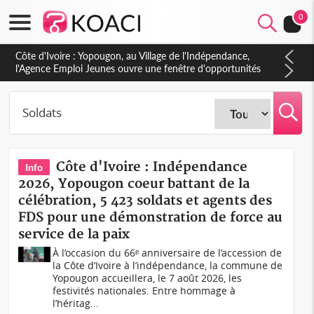
0
Côte d'Ivoire : CHU de Treichville, après la fronde, les agents
contractuels obtiennent un accord avec la direction sur les
arriérés du SMIG 2023
Côte d'Ivoire : Indépendance
Info
2026, Yopougon coeur battant de la
célébration, 5 423 soldats et agents des
FDS pour une démonstration de force au
service de la paix
À l’occasion du 66ᵉ anniversaire de l’accession de
la Côte d’Ivoire à l’indépendance, la commune de
Yopougon accueillera, le 7 août 2026, les
festivités nationales. Entre hommage à
l’héritag...