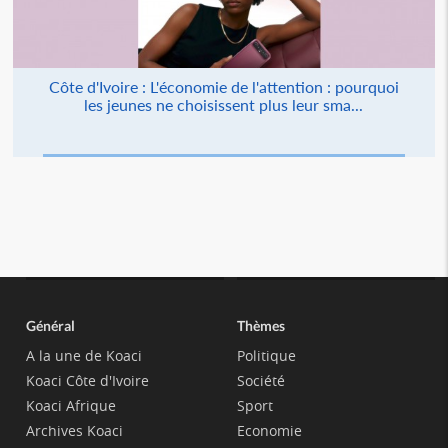
Côte d'Ivoire : L'économie de l'attention : pourquoi
les jeunes ne choisissent plus leur sma...
Général
Thèmes
A la une de Koaci
Politique
Koaci Côte d'Ivoire
Société
Koaci Afrique
Sport
Archives Koaci
Economie