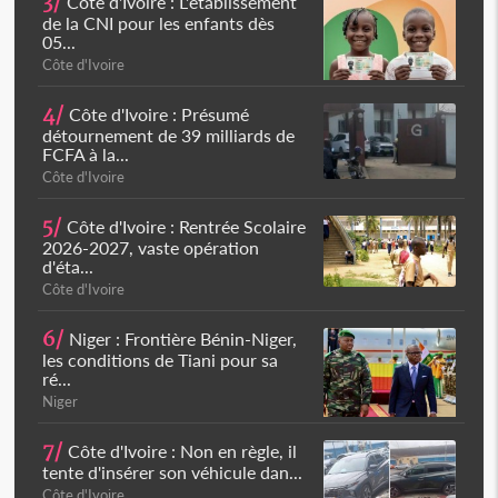
3/
Côte d'Ivoire : L'établissement
de la CNI pour les enfants dès
05...
Côte d'Ivoire
4/
Côte d'Ivoire : Présumé
détournement de 39 milliards de
FCFA à la...
Côte d'Ivoire
5/
Côte d'Ivoire : Rentrée Scolaire
2026-2027, vaste opération
d'éta...
Côte d'Ivoire
6/
Niger : Frontière Bénin-Niger,
les conditions de Tiani pour sa
ré...
Niger
7/
Côte d'Ivoire : Non en règle, il
tente d'insérer son véhicule dan...
Côte d'Ivoire