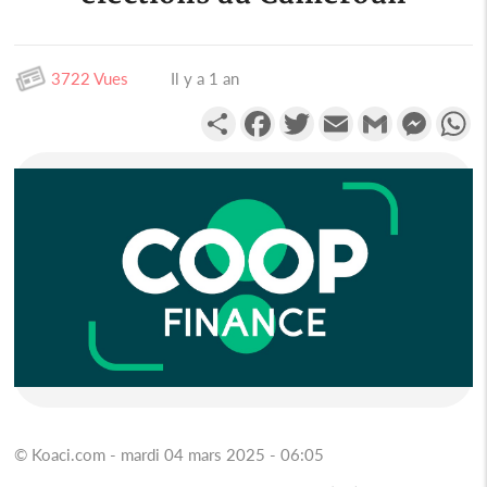
3722 Vues
Il y a 1 an
Partager
Facebook
Twitter
Email
Gmail
Messen
W
© Koaci.com - mardi 04 mars 2025 - 06:05