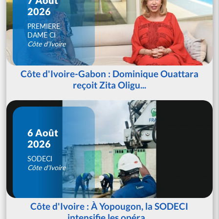
2026
PREMIERE
DAME CI
Côte d'Ivoire
Côte d'Ivoire-Gabon : Dominique Ouattara
reçoit Zita Oligu...
6 Août
2026
SODECI
Côte d'Ivoire
Côte d'Ivoire : À Yopougon, la SODECI
intensifie les opéra...