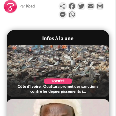
Partager
Facebook
Twitter
Email
Gmail
Par
Koaci
Messenger
WhatsApp
Infos à la une
SOCIÉTÉ
Côte d'Ivoire : Ouattara promet des sanctions
contre les déguerpissements i...