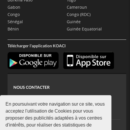
Gabon
Cameroun
Congo
Congo (RDC)
Sénégal
Guinée
Bénin
Guinée Equatorial
Télécharger l'application KOACI
NOUS CONTACTER
contact@koaci.com
koaci@yahoo.fr
En poursuivant votre navigation sur ce site, vous
+225 07 08 85 52 93
acceptez l'utilisation de Cookies pour vous
proposer des publicités adaptées à vos centres
d'intérêts, pour réaliser des statistiques de
NEWSLETTER