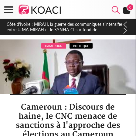
0
Côte d'Ivoire : Indépendance 2026, Thiam plaide pour un
environnement démocratique plus apaisé
CAMEROUN
POLITIQUE
Cameroun : Discours de
haine, le CNC menace de
sanctions à l'approche des
élections au Cameroun