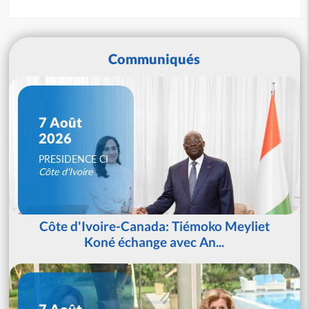
Communiqués
7 Août
2026
PRESIDENCE CI
Côte d'Ivoire
Côte d'Ivoire-Canada: Tiémoko Meyliet
Koné échange avec An...
7 Août