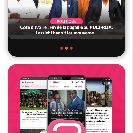
SOCIÉTÉ
e au PDCI-RDA,
Côte d'Ivoire : « On ne veut pas mourir 
me...
nous », crient des habitants d...