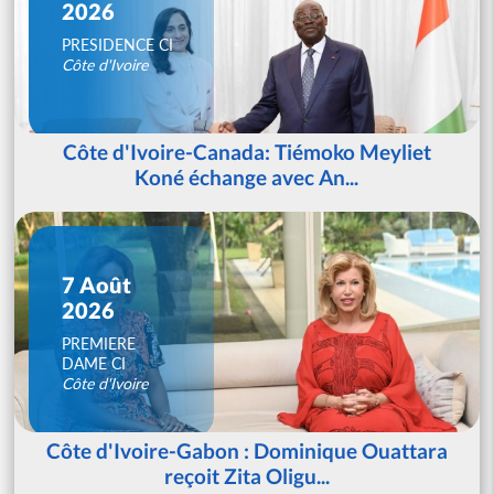
2026
PRESIDENCE CI
Côte d'Ivoire
Côte d'Ivoire-Canada: Tiémoko Meyliet
Koné échange avec An...
7 Août
2026
PREMIERE
DAME CI
Côte d'Ivoire
Côte d'Ivoire-Gabon : Dominique Ouattara
reçoit Zita Oligu...