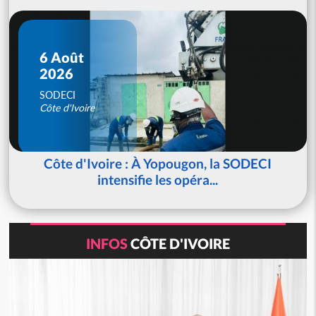
6 Août
2026
SODECI
Côte d'Ivoire
Côte d'Ivoire : À Yopougon, la SODECI
intensifie les opéra...
INFOS
CÔTE D'IVOIRE