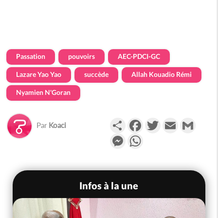
Passation
pouvoirs
AEC-PDCI-GC
Lazare Yao Yao
succède
Allah Kouadio Rémi
Nyamien N'Goran
Partager
Facebook
Twitter
Email
Gmail
Par
Koaci
Messenger
WhatsApp
Infos à la une