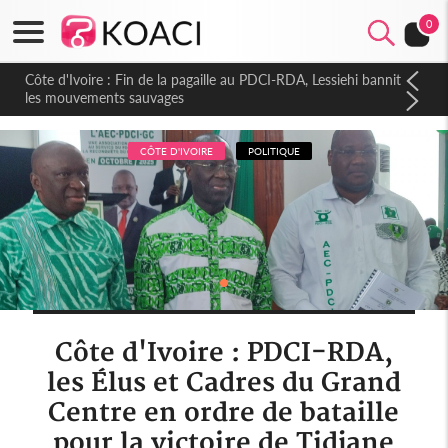
0
Côte d'Ivoire : Fin de la pagaille au PDCI-RDA, Lessiehi bannit
les mouvements sauvages
CÔTE D'IVOIRE
POLITIQUE
Côte d'Ivoire : PDCI-RDA,
les Élus et Cadres du Grand
Centre en ordre de bataille
pour la victoire de Tidjane