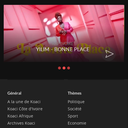
RAP IVOIRE
RENARD BARAKISSA - DOS DE
CHAT
Général
Thèmes
A la une de Koaci
Politique
Koaci Côte d'Ivoire
Société
Koaci Afrique
Sport
Archives Koaci
Economie