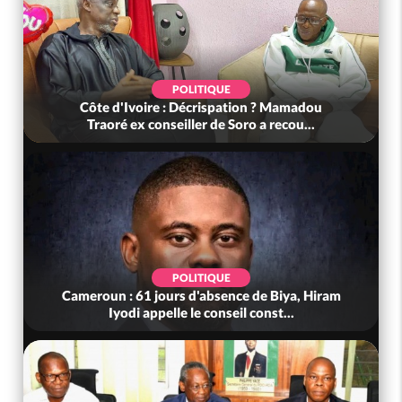
SOCIÉTÉ
 ? Mamadou
Côte d'Ivoire : Fin du rachat des 100 
 recou...
tonnes de cacao, le SYNARFA-CI co..
POLITIQUE
e Biya, Hiram
Côte d'Ivoire : Violences tragiques à Kos
nst...
(Mé) ayant fait 03 morts, A...