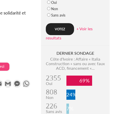
Oui
Non
de solidarité et
Sans avis
+ Voir les
resultats
DERNIER SONDAGE
Côte d'Ivoire : Affaire « Italia
Construction » sans ou avec faux
rci
ACD, financement «...
2355
69%
k
tter
Email
Gmail
Messenger
WhatsApp
Oui
808
24%
Non
226
7%
Sans avis