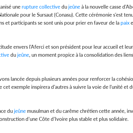
l'indépe
ganisé une
rupture
collective
du
jeûne
à la nouvelle casse d'A
Ouatt
Nationale pour le Sursaut (Conasu). Cette cérémonie s'est ten
et participants se sont unis pour prier en faveur de la
paix
e
Côte d'Ivoi
titude envers l'Aferci et son président pour leur accueil et leur 
Mamad
conseiller
ctive
du
jeûne
, un moment propice à la consolidation des liens 
vons lancée depuis plusieurs années pour renforcer la cohési
t exemple inspirera d'autres à suivre la voie de l'unité et d
nce du
jeûne
musulman et du carême chrétien cette année, invi
onstruction d’une Côte d’Ivoire plus stable et plus solidaire.