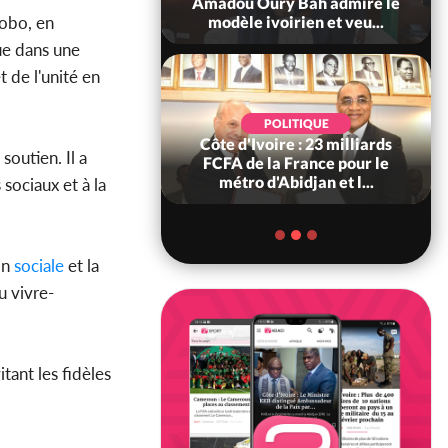
ndance, Alassane
Amadou Oury Bah admire le
bobo, en
ara prome...
modèle ivoirien et veu...
ue dans une
t de l'unité en
POLITIQUE
POLITIQUE
re : Décrispation ?
Côte d'Ivoire : 23 milliards
soutien. Il a
ou Traoré ex
FCFA de la France pour le
 de Soro a recou...
métro d'Abidjan et l...
sociaux et à la
on
sociale
et la
u vivre-
tant les fidèles