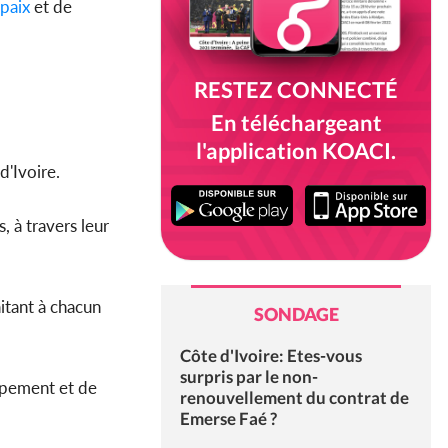
paix
et de
RESTEZ CONNECTÉ
En téléchargeant
l'application KOACI.
d'Ivoire.
rs, à travers leur
tant à chacun
SONDAGE
Côte d'Ivoire: Etes-vous
surpris par le non-
oppement et de
renouvellement du contrat de
Emerse Faé ?