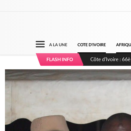
A LA UNE
COTE D'IVOIRE
AFRIQ
Côte d'Ivoire : À A
FLASH INFO
développement de