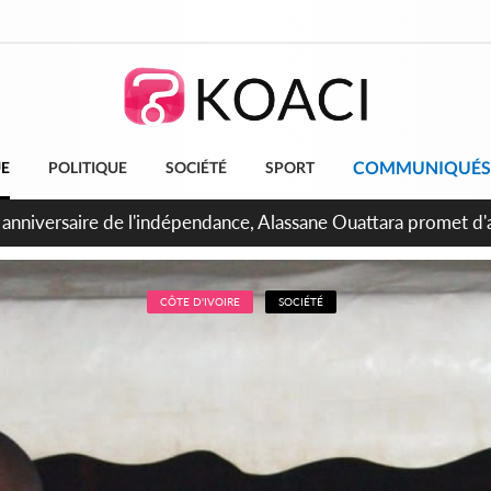
COMMUNIQUÉS
UE
POLITIQUE
SOCIÉTÉ
SPORT
bidjan, Amadou Oury Bah admire le modèle ivoirien et veut s'e
 la Guinée
CÔTE D'IVOIRE
SOCIÉTÉ