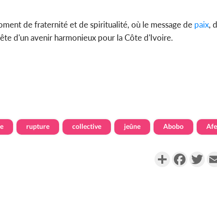
oment de fraternité et de spiritualité, où le message de
paix
, 
quête d'un avenir harmonieux pour la Côte d'Ivoire.
pe
rupture
collective
jeûne
Abobo
Afe
Partager
Faceboo
Twi