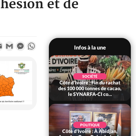
ohésion et de
k
tter
Email
Gmail
Messenger
WhatsApp
Infos à la une
POLITIQUE
SOCIÉTÉ
re : Fête nationale,
Côte d'Ivoire : Fin du rachat
Ouattara accorde
des 100 000 tonnes de cacao,
âce à 4 661...
le SYNARFA-CI co...
POLITIQUE
d'Ivoire : 66è
POLITIQUE
versaire de
Côte d'Ivoire : À Abidjan,