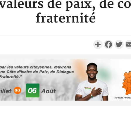
valeurs de paix, de c
fraternité
Partager
Faceboo
Twi
Côte d'Ivoi
Alassane 
la gr
Côte 
anni