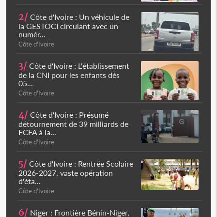
2/
Côte d'Ivoire : Un véhicule de
la GESTOCI circulant avec un
numér...
Côte d'Ivoire
3/
Côte d'Ivoire : L'établissement
de la CNI pour les enfants dès
05...
Côte d'Ivoire
4/
Côte d'Ivoire : Présumé
détournement de 39 milliards de
FCFA à la...
Côte d'Ivoire
5/
Côte d'Ivoire : Rentrée Scolaire
2026-2027, vaste opération
d'éta...
Côte d'Ivoire
6/
Niger : Frontière Bénin-Niger,