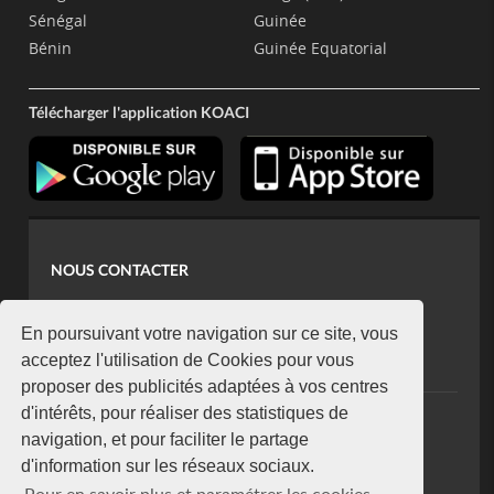
Sénégal
Guinée
Bénin
Guinée Equatorial
Télécharger l'application KOACI
NOUS CONTACTER
contact@koaci.com
koaci@yahoo.fr
En poursuivant votre navigation sur ce site, vous
+225 07 08 85 52 93
acceptez l'utilisation de Cookies pour vous
proposer des publicités adaptées à vos centres
d'intérêts, pour réaliser des statistiques de
NEWSLETTER
navigation, et pour faciliter le partage
Restez connecté via notre newsletter
d'information sur les réseaux sociaux.
S'abonner
Pour en savoir plus et paramétrer les cookies,