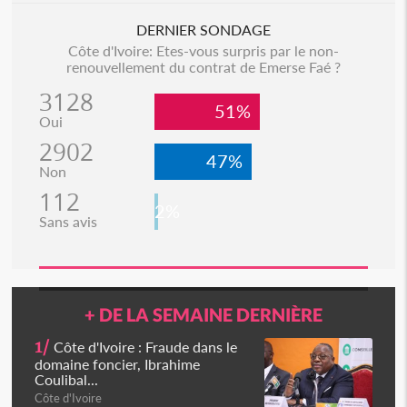
DERNIER SONDAGE
Côte d'Ivoire: Etes-vous surpris par le non-
renouvellement du contrat de Emerse Faé ?
3128
51%
Oui
2902
47%
Non
112
2%
Sans avis
+ DE LA SEMAINE DERNIÈRE
1/
Côte d'Ivoire : Fraude dans le
domaine foncier, Ibrahime
Coulibal...
Côte d'Ivoire