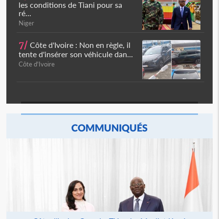
les conditions de Tiani pour sa
ré...
Niger
7/
Côte d'Ivoire : Non en règle, il
tente d'insérer son véhicule dan...
Côte d'Ivoire
COMMUNIQUÉS