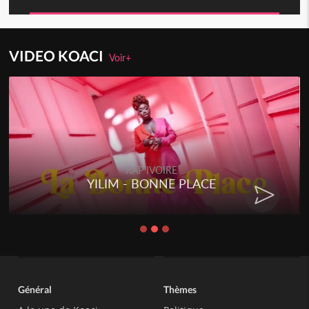
VIDEO KOACI
Voir+
RAP IVOIRE
YILIM - BONNE PLACE
Général
Thèmes