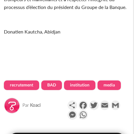
processus d’élection du président du Groupe de la Banque.
Donatien Kautcha, Abidjan
recrutement
BAD
institution
media
Partager
Facebook
Twitter
Email
Gmail
Par
Koaci
Messenger
WhatsApp