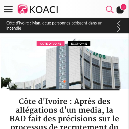
0
Côte d'Ivoire : Séileu, la célébration de la fête nationale
transformée en vaste campagne contre les produits
dépigmentants dangereux
CÔTE D'IVOIRE
ECONOMIE
Côte d'Ivoire : Après des
allégations d'un media, la
BAD fait des précisions sur le
processus de recrutement du