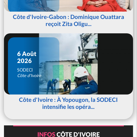
Côte d'Ivoire-Gabon : Dominique Ouattara
reçoit Zita Oligu...
6 Août
2026
SODECI
Côte d'Ivoire
Côte d'Ivoire : À Yopougon, la SODECI
intensifie les opéra...
INFOS
CÔTE D'IVOIRE