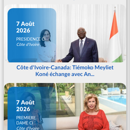
7 Août
2026
PRESIDENCE CI
Côte d'Ivoire
Côte d'Ivoire-Canada: Tiémoko Meyliet
Koné échange avec An...
7 Août
2026
PREMIERE
DAME CI
Côte d'Ivoire