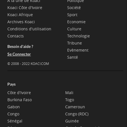
A la une de Koaci
Politique
Koaci Côte d'Ivoire
Société
Koaci Afrique
Sport
Archives Koaci
Economie
Conditions d'utilisation
Culture
Contacts
Technologie
Tribune
Besoin d'aide ?
Evènement
Se Connecter
Santé
© 2008 - 2022 KOACI.COM
Pays
Côte d'Ivoire
Mali
Burkina Faso
Togo
Gabon
Cameroun
Congo
Congo (RDC)
Sénégal
Guinée