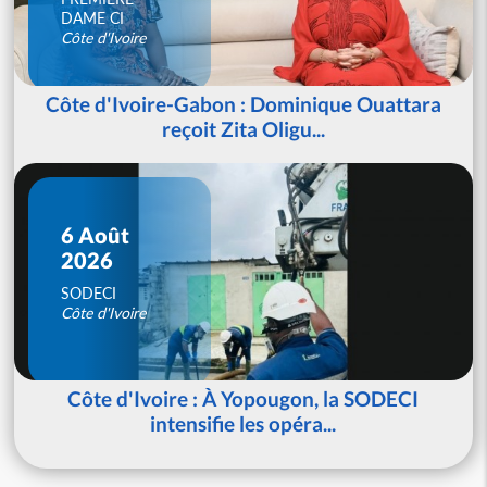
DAME CI
Côte d'Ivoire
Côte d'Ivoire-Gabon : Dominique Ouattara
reçoit Zita Oligu...
6 Août
2026
SODECI
Côte d'Ivoire
Côte d'Ivoire : À Yopougon, la SODECI
intensifie les opéra...