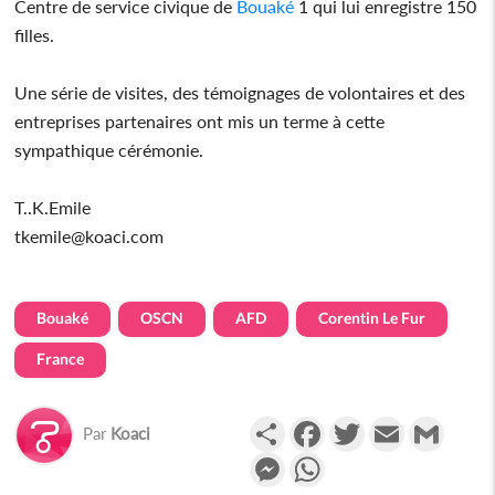
Centre de service civique de
Bouaké
1 qui lui enregistre 150
filles.
Une série de visites, des témoignages de volontaires et des
entreprises partenaires ont mis un terme à cette
sympathique cérémonie.
T..K.Emile
tkemile@koaci.com
Bouaké
OSCN
AFD
Corentin Le Fur
France
Partager
Facebook
Twitter
Email
Gmail
Par
Koaci
Messenger
WhatsApp