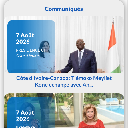
Communiqués
7 Août
2026
PRESIDENCE CI
Côte d'Ivoire
Côte d'Ivoire-Canada: Tiémoko Meyliet
Koné échange avec An...
7 Août
2026
PREMIERE