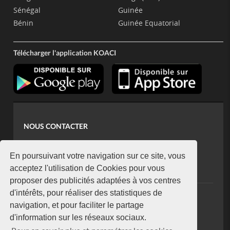
Sénégal
Guinée
Bénin
Guinée Equatorial
Télécharger l'application KOACI
NOUS CONTACTER
contact@koaci.com
koaci@yahoo.fr
En poursuivant votre navigation sur ce site, vous
+225 07 08 85 52 93
acceptez l'utilisation de Cookies pour vous
proposer des publicités adaptées à vos centres
d'intérêts, pour réaliser des statistiques de
NEWSLETTER
navigation, et pour faciliter le partage
Restez connecté via notre newsletter
d'information sur les réseaux sociaux.
S'abonner