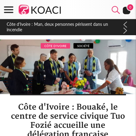
0
Côte d'Ivoire : Séileu, la célébration de la fête nationale
transformée en vaste campagne contre les produits
dépigmentants dangereux
CÔTE D'IVOIRE
SOCIÉTÉ
Côte d'Ivoire : Bouaké, le
centre de service civique Tuo
Fozié accueille une
délégation française