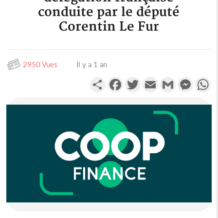
conduite par le député
Corentin Le Fur
2950 Vues
Il y a 1 an
Partager
Facebook
Twitter
Email
Gmail
Messen
W