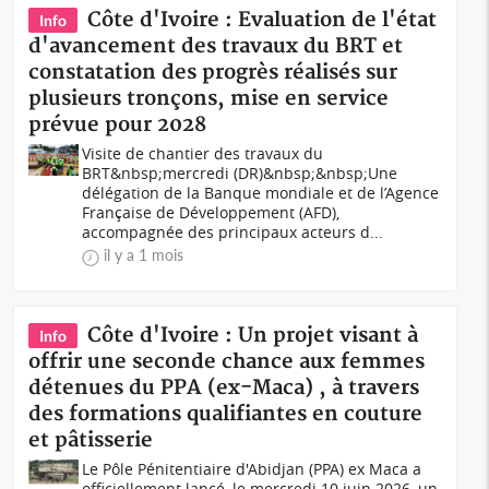
Côte d'Ivoire : Evaluation de l'état
Info
d'avancement des travaux du BRT et
constatation des progrès réalisés sur
plusieurs tronçons, mise en service
prévue pour 2028
Visite de chantier des travaux du
BRT&nbsp;mercredi (DR)&nbsp;&nbsp;Une
délégation de la Banque mondiale et de l’Agence
Française de Développement (AFD),
accompagnée des principaux acteurs d...
il y a 1 mois
Côte d'Ivoire : Un projet visant à
Info
offrir une seconde chance aux femmes
détenues du PPA (ex-Maca) , à travers
des formations qualifiantes en couture
et pâtisserie
Le Pôle Pénitentiaire d'Abidjan (PPA) ex Maca a
officiellement lancé, le mercredi 10 juin 2026, un