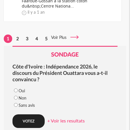
Faafouè-Gossan à la station coton
du&nbsp;Centre Nationa...
il y a 1 an
Voir Plus
1
2
3
4
5
SONDAGE
Côte d'Ivoire : Indépendance 2026, le
discours du Président Ouattara vous a-t-il
convaincu ?
Oui
Non
Sans avis
+ Voir les resultats