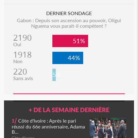
DERNIER SONDAGE
Gabon : Depuis son ascension au pouvoir, Oligui
Nguema vous parait-il compétent ?
2190
51%
Oui
1918
44%
Non
220
5%
Sans avis
+ DE LA SEMAINE DERNIÈRE
1/
Côte d'Ivoire : Après le pari
réussi du 66e anniversaire, Adama
B...