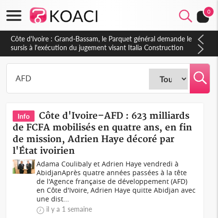
0
Côte d'Ivoire : Indépendance à Dakpadou, la sous-préfète
Hôma Viviane Manissan appelle à une appropriation locale du
PND 2026-2030
Côte d'Ivoire–AFD : 623 milliards
Info
de FCFA mobilisés en quatre ans, en fin
de mission, Adrien Haye décoré par
l'État ivoirien
Adama Coulibaly et Adrien Haye vendredi à
AbidjanAprès quatre années passées à la tête
de l'Agence française de développement (AFD)
en Côte d'Ivoire, Adrien Haye quitte Abidjan avec
une dist...
il y a 1 semaine