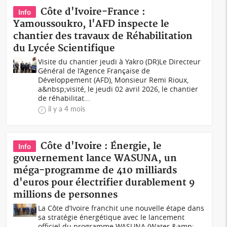
Côte d'Ivoire-France :
Info
Yamoussoukro, l'AFD inspecte le
chantier des travaux de Réhabilitation
du Lycée Scientifique
Visite du chantier jeudi à Yakro (DR)Le Directeur
Général de l’Agence Française de
Développement (AFD), Monsieur Remi Rioux,
a&nbsp;visité, le jeudi 02 avril 2026, le chantier
de réhabilitat...
il y a 4 mois
Côte d'Ivoire : Énergie, le
Info
gouvernement lance WASUNA, un
méga-programme de 410 milliards
d'euros pour électrifier durablement 9
millions de personnes
La Côte d’Ivoire franchit une nouvelle étape dans
sa stratégie énergétique avec le lancement
officiel du programme WASUNA (Water &amp;