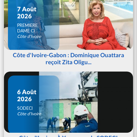
7 Août
2026
PREMIERE
DAME CI
Côte d'Ivoire
Côte d'Ivoire-Gabon : Dominique Ouattara
reçoit Zita Oligu...
6 Août
2026
SODECI
Côte d'Ivoire