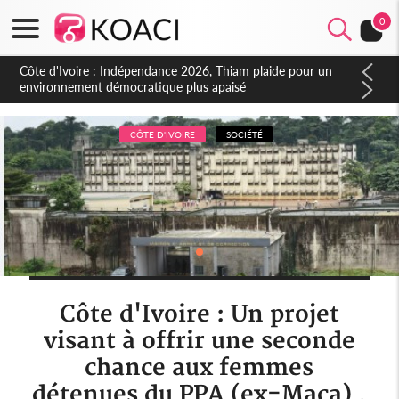
0
Côte d'Ivoire : Concours INFAS 2026, les convocations
seront disponibles à compter du samedi
CÔTE D'IVOIRE
SOCIÉTÉ
Côte d'Ivoire : Un projet
visant à offrir une seconde
chance aux femmes
détenues du PPA (ex-Maca) ,