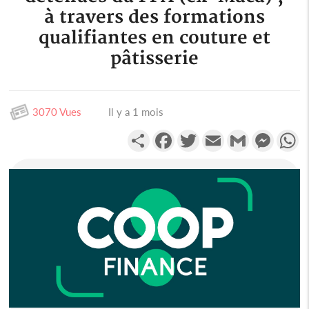
à travers des formations
qualifiantes en couture et
pâtisserie
3070 Vues
Il y a 1 mois
Partager
Facebook
Twitter
Email
Gmail
Messen
W