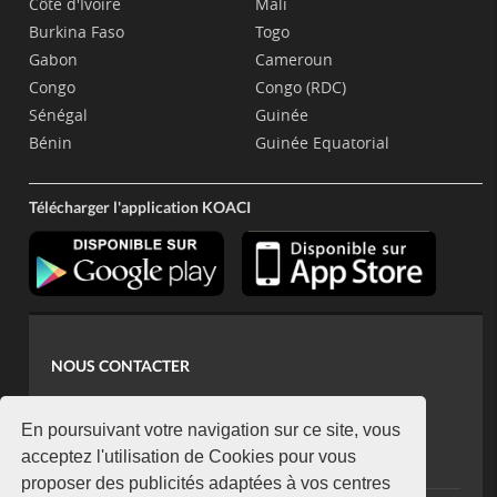
Côte d'Ivoire
Mali
Burkina Faso
Togo
Gabon
Cameroun
Congo
Congo (RDC)
Sénégal
Guinée
Bénin
Guinée Equatorial
Télécharger l'application KOACI
NOUS CONTACTER
contact@koaci.com
koaci@yahoo.fr
En poursuivant votre navigation sur ce site, vous
+225 07 08 85 52 93
acceptez l'utilisation de Cookies pour vous
proposer des publicités adaptées à vos centres