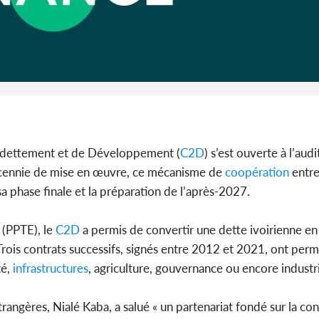
Côte d'I
guerre 
s'intensif
endettement et de Développement (
C2D
) s’est ouverte à l’aud
écennie de mise en œuvre, ce mécanisme de
coopération
entre
sa phase finale et la préparation de l’après-2027.
s (PPTE), le
C2D
a permis de convertir une dette ivoirienne en
rois contrats successifs, signés entre 2012 et 2021, ont perm
é,
infrastructures
, agriculture, gouvernance ou encore industri
trangères, Nialé Kaba, a salué « un partenariat fondé sur la con