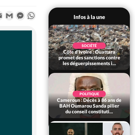
k
tter
Email
Gmail
Messenger
WhatsApp
Infos à la une
POLITIQUE
SOCIÉTÉ
ire : Après le pari
Côte d'Ivoire : Ouattara
 66e anniversaire,
promet des sanctions contre
Bictogo : «...
les déguerpissements i...
POLITIQUE
d'Ivoire : 66e
POLITIQUE
versaire de
Cameroun : Décès à 86 ans de
ance, les Forces de
BAH Oumarou Sanda pilier
fense e...
du conseil constituti...