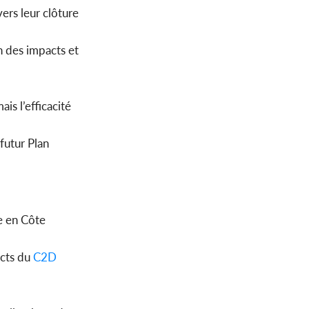
ers leur clôture
on des impacts et
is l’efficacité
futur Plan
e en Côte
acts du
C2D