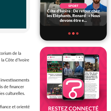
SOCIÉTÉ
SPORT
voire : MIRAH, la
Côte d'Ivoire : De retour chez
des communiqués
les Eléphants, Renard : « Nous
ie entre la MA-M...
devons être e...
itorium de la
 la Côte d’Ivoire
 investissements
is de financer
es culturelles.
fiance et orienté
RESTEZ CONNECTÉ