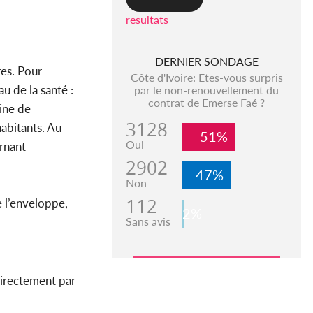
resultats
DERNIER SONDAGE
res. Pour
Côte d'Ivoire: Etes-vous surpris
u de la santé :
par le non-renouvellement du
contrat de Emerse Faé ?
ine de
3128
habitants. Au
51%
Oui
ernant
2902
47%
Non
112
e l’enveloppe,
2%
Sans avis
irectement par