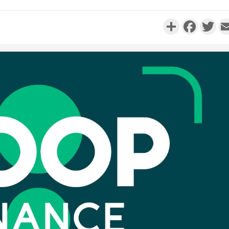
Partager
Faceboo
Twi
Côte d'Ivo
réussi du
Adama 
Côte 
anni
l'Indépend
Dé