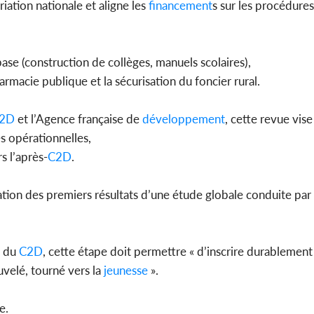
iation nationale et aligne les
financement
s sur les procédure
se (construction de collèges, manuels scolaires),
armacie publique et la sécurisation du foncier rural.
2D
et l’Agence française de
développement
, cette revue vise
s opérationnelles,
s l’après-
C2D
.
ation des premiers résultats d’une étude globale conduite par 
l du
C2D
, cette étape doit permettre « d’inscrire durablement
uvelé, tourné vers la
jeunesse
».
e.