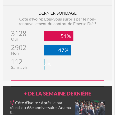
DERNIER SONDAGE
Côte d'Ivoire: Etes-vous surpris par le non-
renouvellement du contrat de Emerse Faé ?
3128
51%
Oui
2902
47%
Non
112
2%
Sans avis
+ DE LA SEMAINE DERNIÈRE
1/
Côte d'Ivoire : Après le pari
réussi du 66e anniversaire, Adama
B...