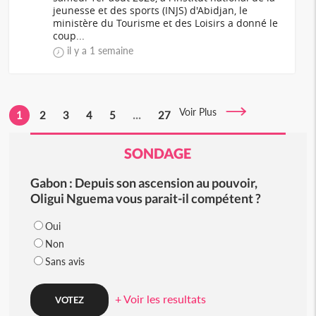
jeunesse et des sports (INJS) d'Abidjan, le
ministère du Tourisme et des Loisirs a donné le
coup...
il y a 1 semaine
Voir Plus
1
2
3
4
5
...
27
SONDAGE
Gabon : Depuis son ascension au pouvoir,
Oligui Nguema vous parait-il compétent ?
Oui
Non
Sans avis
+ Voir les resultats