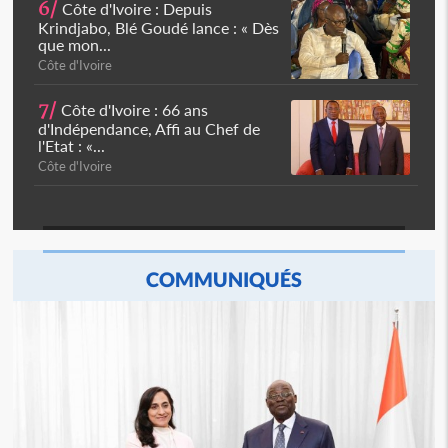
6/
Côte d'Ivoire : Depuis
Krindjabo, Blé Goudé lance : « Dès
que mon...
Côte d'Ivoire
7/
Côte d'Ivoire : 66 ans
d'Indépendance, Affi au Chef de
l'Etat : «...
Côte d'Ivoire
COMMUNIQUÉS