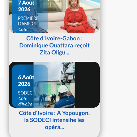
7 Août
2026
PREMIERE
DAME CI
Côte
d'Ivoire
Côte d'Ivoire-Gabon :
Dominique Ouattara reçoit
Zita Oligu...
6 Août
2026
SODECI
Côte
d'Ivoire
Côte d'Ivoire : À Yopougon,
la SODECI intensifie les
opéra...