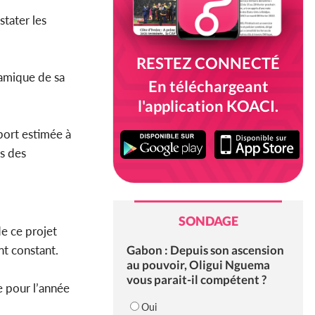
stater les
RESTEZ CONNECTÉ
namique de sa
En téléchargeant
l'application KOACI.
port estimée à
rs des
SONDAGE
e ce projet
Gabon : Depuis son ascension
nt constant.
au pouvoir, Oligui Nguema
vous parait-il compétent ?
 pour l’année
Oui