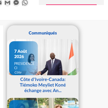
k
tter
Email
Gmail
Messenger
WhatsApp
Communiqués
7 Août
2026
PRESIDENCE
CI
Côte
d'Ivoire
Côte d'Ivoire-Canada:
Tiémoko Meyliet Koné
échange avec An...