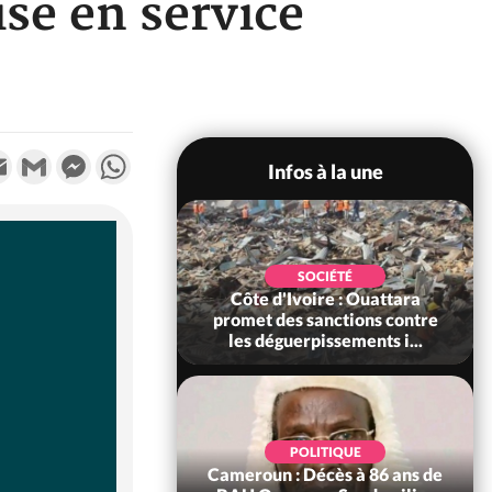
ise en service
k
tter
Email
Gmail
Messenger
WhatsApp
Infos à la une
POLITIQUE
SOCIÉTÉ
ire : Après le pari
Côte d'Ivoire : Ouattara
 66e anniversaire,
promet des sanctions contre
Bictogo : «...
les déguerpissements i...
POLITIQUE
d'Ivoire : 66e
POLITIQUE
versaire de
Cameroun : Décès à 86 ans de