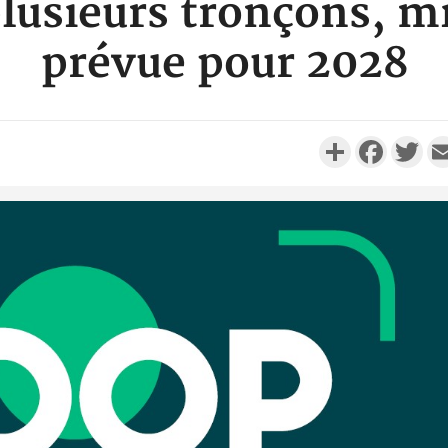
plusieurs tronçons, m
prévue pour 2028
Partager
Faceboo
Twi
Côte d'Ivo
réussi du
Adama 
Côte 
anni