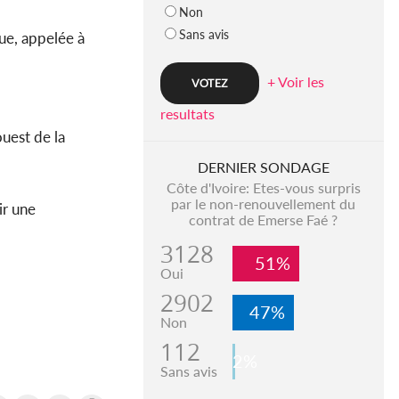
Non
Sans avis
ue, appelée à
+ Voir les
resultats
ouest de la
DERNIER SONDAGE
Côte d'Ivoire: Etes-vous surpris
par le non-renouvellement du
ir une
contrat de Emerse Faé ?
3128
51%
Oui
2902
47%
Non
112
2%
Sans avis