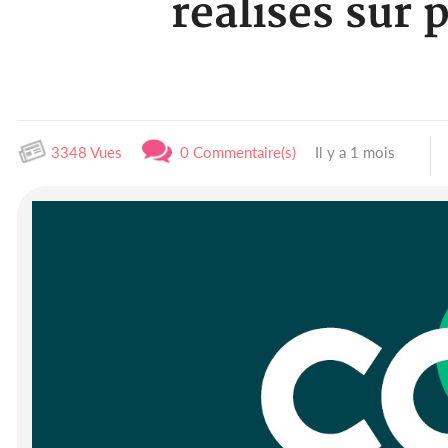
réalisés sur 
3348 Vues
0 Commentaire(s)
Il y a 1 mois