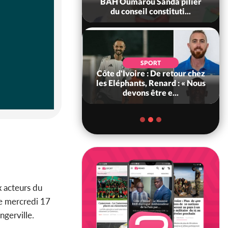
ance, les Forces de
BAH Oumarou Sanda pilier
fense e...
du conseil constituti...
SOCIÉTÉ
SPORT
voire : MIRAH, la
Côte d'Ivoire : De retour chez
des communiqués
les Eléphants, Renard : « Nous
ie entre la MA-M...
devons être e...
 acteurs du
le mercredi 17
ngerville.