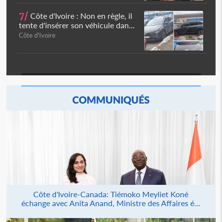
7/
Côte d'Ivoire : Non en règle, il
tente d'insérer son véhicule dan...
Côte d'Ivoire
COMMUNIQUÉS
Côte d'Ivoire-Canada: Tiémoko Meyliet Koné
échange avec Anita Anand, Ministre des Affaires é...