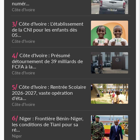
numér...
Côte d'Ivoire
3/
Côte d'Ivoire : L'établissement
de la CNI pour les enfants dès
05...
Côte d'Ivoire
4/
Côte d'Ivoire : Présumé
détournement de 39 milliards de
FCFA à la...
Côte d'Ivoire
5/
Côte d'Ivoire : Rentrée Scolaire
2026-2027, vaste opération
d'éta...
Côte d'Ivoire
6/
Niger : Frontière Bénin-Niger,
les conditions de Tiani pour sa
ré...
Niger