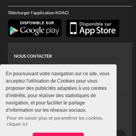
Télécharger l'application KOACI
NOUS CONTACTER
contact@koaci.com
koaci@yahoo.fr
En poursuivant votre navigation sur ce site, vous
+225 07 08 85 52 93
acceptez l'utilisation de Cookies pour vous
proposer des publicités adaptées à vos centres
d'intérêts, pour réaliser des statistiques de
NEWSLETTER
navigation, et pour faciliter le partage
Restez connecté via notre newsletter
d'information sur les réseaux sociaux.
S'abonner
Pour en savoir plus et paramétrer les cookies,
Se désabonner
cliquer ici