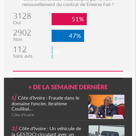
renouvellement du contrat de Emerse Faé ?
3128
51%
Oui
2902
47%
Non
112
2%
Sans avis
+ DE LA SEMAINE DERNIÈRE
1/
Côte d'Ivoire : Fraude dans le
domaine foncier, Ibrahime
Coulibal...
Côte d'Ivoire
2/
Côte d'Ivoire : Un véhicule de
la GESTOCI circulant avec un