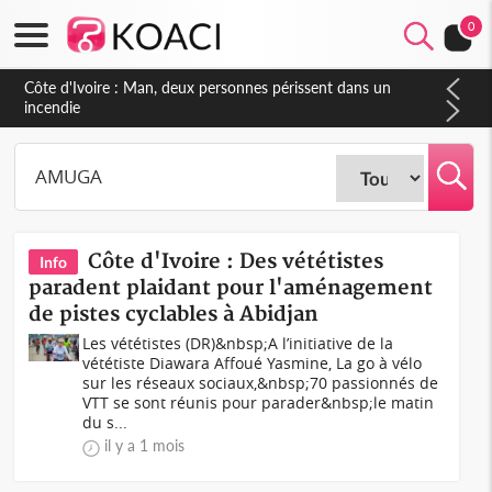
0
Côte d'Ivoire : Séileu, la célébration de la fête nationale
transformée en vaste campagne contre les produits
dépigmentants dangereux
Côte d'Ivoire : Des vététistes
Info
paradent plaidant pour l'aménagement
de pistes cyclables à Abidjan
Les vététistes (DR)&nbsp;A l’initiative de la
vététiste Diawara Affoué Yasmine, La go à vélo
sur les réseaux sociaux,&nbsp;70 passionnés de
VTT se sont réunis pour parader&nbsp;le matin
du s...
il y a 1 mois